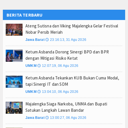
Ateng Sutisna Satukan Ribuan Bobotoh, Nobar Fin
BERITA TERBARU
SIAL Food & Drinks Indonesia 2026 Perkuat Posi
Kapolres Majalengka Ajak Bobotoh Junjung Sport
Ateng Sutisna dan Viking Majalengka Gelar Festival
Nobar Persib Meriah
Jawa Barat
23:16:13, 31 Agu 2026
🕔
Ketum Asbanda Dorong Sinergi BPD dan BPR
dengan Mitigasi Risiko Ketat
UMKM
12:07:19, 06 Agu 2026
🕔
Ketum Asbanda Tekankan KUB Bukan Cuma Modal,
tapi Sinergi IT dan SDM
UMKM
13:04:10, 06 Agu 2026
🕔
Majalengka Siaga Narkoba, UNMA dan Bupati
Satukan Langkah Lawan Bandar
Jawa Barat
13:00:27, 06 Agu 2026
🕔