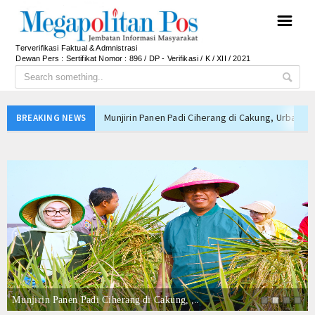
☰
Terverifikasi Faktual & Admnistrasi
Dewan Pers : Sertifikat Nomor : 896 / DP - Verifikasi / K / XII / 2021
Munjirin Panen Padi Ciherang di Cakung, Urban Fa
BREAKING NEWS
PTPN I Ubah Aset Jadi Mesin Pertumbuhan, Cafe d
PWHI Kota Tangerang Minta Dugaan Intimidasi te
PWI dan AFPI Perkuat Literasi Keuangan, Edukasi
Nurhadi Anggota Komisi IX DPR RI Getol Kritisi 
Persib Gagal Juara, Ateng Sutisna Ajak Bobotoh
Bupati Majalengka Ajak Ribuan Bobotoh Doakan P
Ateng Sutisna Satukan Ribuan Bobotoh, Nobar Fin
SIAL Food & Drinks Indonesia 2026 Perkuat Posi
Kapolres Majalengka Ajak Bobotoh Junjung Sport
Munjirin Panen Padi Ciherang di Cakung, ,..
Munjirin Panen Padi Ciherang di Cakung, Urban Fa