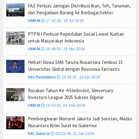
FAZ Perluas Jaringan Distribusi Ikan, Teh, Tanaman,
Anto Febrianto Tantang Pemuda Majalengka : Mand
dan Pengadaan Barang ke Berbagai Sektor
Interupsi PDIP Warnai Paripurna APBD Majalengka
UMKM
17:42:26, 18 Jul 2026
🕔
Bupati Majalengka Beberkan Hasil Paripurna APB
PTPN I Perkuat Kepedulian Sosial Lewat Kurban
APBD Majalengka 2026 Naik Jadi Rp 3,14 Triliun, I
untuk Masyarakat Indonesia
Persib Gagal Juara, Ateng Sutisna Ajak Bobotoh
UMKM
00:46:59, 28 Mei 2026
🕔
Bupati Majalengka Ajak Ribuan Bobotoh Doakan P
Menteri UMKM Dorong APPI Perkuat Pasar Produ
Hebat! Siswa SMA Taruna Nusantara Tembus 15
Universitas Global dengan Beasiswa Fantastis
Bupati Barito Utara Hadiri Rakor Pemerintahan 
Info Pendidikan
Kaji Tiru ke Bantul, Pemkab Barito Utara Dalami I
10:55:37, 10 Apr 2026
🕔
Anto Febrianto Tantang Pemuda Majalengka : Mand
Rayakan Tahun Ke-4 SimInvest, Simversary
Interupsi PDIP Warnai Paripurna APBD Majalengka
Investors League 2025 Sukses Digelar
Bupati Majalengka Beberkan Hasil Paripurna APB
UMKM
16:03:51, 02 Feb 2026
🕔
APBD Majalengka 2026 Naik Jadi Rp 3,14 Triliun, I
Pembongkaran Monorel Jakarta Jadi Sorotan, Madas
Persib Gagal Juara, Ateng Sutisna Ajak Bobotoh
Nusantara Kirim Surat ke Gubernur
Bupati Majalengka Ajak Ribuan Bobotoh Doakan P
DKI Jakarta
00:33:38, 11 Jan 2026
🕔
Menteri UMKM Dorong APPI Perkuat Pasar Produ