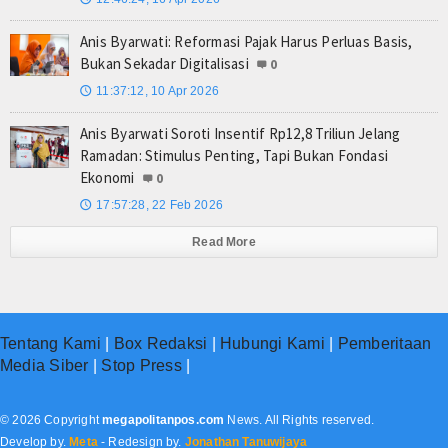
Anis Byarwati: Reformasi Pajak Harus Perluas Basis,
Bukan Sekadar Digitalisasi
0
11:37:12, 10 Apr 2026
🕔
Anis Byarwati Soroti Insentif Rp12,8 Triliun Jelang
Ramadan: Stimulus Penting, Tapi Bukan Fondasi
Ekonomi
0
17:57:28, 22 Feb 2026
🕔
Read More
Tentang Kami
|
Box Redaksi
|
Hubungi Kami
|
Pemberitaan
Media Siber
|
Stop Press
|
© 2026 Copyright
megapolitanpos.com
News. All Rights reserved.
Develop by.
Meta
- Redesign by.
Jonathan Tanuwijaya