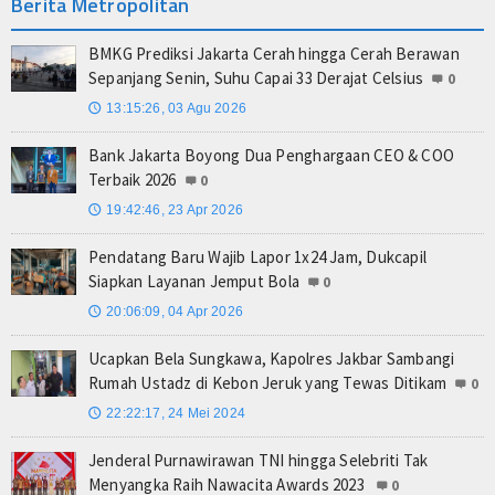
Berita Metropolitan
BMKG Prediksi Jakarta Cerah hingga Cerah Berawan
Sepanjang Senin, Suhu Capai 33 Derajat Celsius
0
13:15:26, 03 Agu 2026
🕔
Bank Jakarta Boyong Dua Penghargaan CEO & COO
Terbaik 2026
0
19:42:46, 23 Apr 2026
🕔
Pendatang Baru Wajib Lapor 1x24 Jam, Dukcapil
Siapkan Layanan Jemput Bola
0
20:06:09, 04 Apr 2026
🕔
Ucapkan Bela Sungkawa, Kapolres Jakbar Sambangi
Rumah Ustadz di Kebon Jeruk yang Tewas Ditikam
0
22:22:17, 24 Mei 2024
🕔
Jenderal Purnawirawan TNI hingga Selebriti Tak
Menyangka Raih Nawacita Awards 2023
0