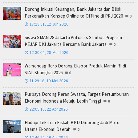
Dorong Inklusi Keuangan, Bank Jakarta dan Blibli
Perkenalkan Konsep Online to Offline di PRJ 2026
0
17:23:31, 12 Jun 2026
🕔
Siswa SMAN 28 Jakarta Antusias Sambut Program
KEJAR DKI Jakarta Bersama Bank Jakarta
0
12:30:04, 20 Mei 2026
🕔
Wamendag Roro Dorong Ekspor Produk Mamin RI di
SIAL Shanghai 2026
0
11:29:18, 19 Mei 2026
🕔
Purbaya Dorong Peran Swasta, Target Pertumbuhan
Ekonomi Indonesia Melaju Lebih Tinggi
0
22:05:18, 22 Apr 2026
🕔
Hadapi Tekanan Fiskal, BPD Didorong Jadi Motor
Utama Ekonomi Daerah
0
12:46:24, 16 Apr 2026
🕔