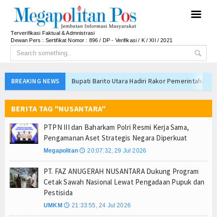
☰
Terverifikasi Faktual & Admnistrasi
Dewan Pers : Sertifikat Nomor : 896 / DP - Verifikasi / K / XII / 2021
Bupati Barito Utara Hadiri Rakor Pemerintahan 
BREAKING NEWS
Kaji Tiru ke Bantul, Pemkab Barito Utara Dalami I
BERITA TAG "NUSANTARA"
Anto Febrianto Tantang Pemuda Majalengka : Mand
Interupsi PDIP Warnai Paripurna APBD Majalengka
PTPN III dan Baharkam Polri Resmi Kerja Sama,
Bupati Majalengka Beberkan Hasil Paripurna APB
Pengamanan Aset Strategis Negara Diperkuat
APBD Majalengka 2026 Naik Jadi Rp 3,14 Triliun, I
Megapolitan
20:07:32, 29 Jul 2026
🕔
Persib Gagal Juara, Ateng Sutisna Ajak Bobotoh
PT. FAZ ANUGERAH NUSANTARA Dukung Program
Bupati Majalengka Ajak Ribuan Bobotoh Doakan P
Cetak Sawah Nasional Lewat Pengadaan Pupuk dan
Menteri UMKM Dorong APPI Perkuat Pasar Produ
Pestisida
Bupati Barito Utara Hadiri Rakor Pemerintahan 
UMKM
21:33:55, 24 Jul 2026
🕔
Kaji Tiru ke Bantul, Pemkab Barito Utara Dalami I