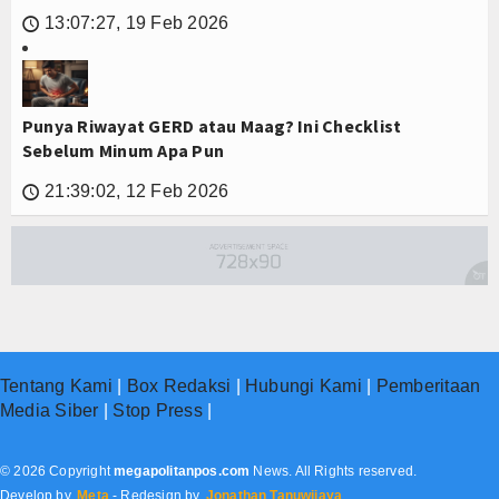
13:07:27, 19 Feb 2026
🕔
Punya Riwayat GERD atau Maag? Ini Checklist
Sebelum Minum Apa Pun
21:39:02, 12 Feb 2026
🕔
Tentang Kami
|
Box Redaksi
|
Hubungi Kami
|
Pemberitaan
Media Siber
|
Stop Press
|
© 2026 Copyright
megapolitanpos.com
News. All Rights reserved.
Develop by.
Meta
- Redesign by.
Jonathan Tanuwijaya