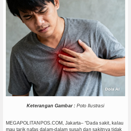
Yayasan Kreshna dan RS Husada Jakarta Resmi Be
Bupati Lepas Kontingen Barito Utara Ikuti Jambor
Menteri UMKM Dorong APPI Perkuat Pasar Produ
Bupati Barito Utara Hadiri Rakor Pemerintahan 
Kaji Tiru ke Bantul, Pemkab Barito Utara Dalami I
Operasi Laut Gabungan Sita 1,3 Ton Ketamine, 
Pramono Anung Dukung Kolaborasi Bank Jakarta-P
Sambut HUT RI ke-81, Wali Kota Depok Sebar Rib
Bukan Sekadar Sponsor, Bank Jakarta Bangun Ke
Yayasan Kreshna dan RS Husada Jakarta Resmi Be
Bupati Lepas Kontingen Barito Utara Ikuti Jambor
Menteri UMKM Dorong APPI Perkuat Pasar Produ
Keterangan Gambar :
Poto Ilustrasi
Bupati Barito Utara Hadiri Rakor Pemerintahan 
Kaji Tiru ke Bantul, Pemkab Barito Utara Dalami I
Operasi Laut Gabungan Sita 1,3 Ton Ketamine, 
MEGAPOLITANPOS.COM, Jakarta– “Dada sakit, kalau
mau tarik nafas dalam-dalam susah dan sakitnya tidak
Pramono Anung Dukung Kolaborasi Bank Jakarta-P