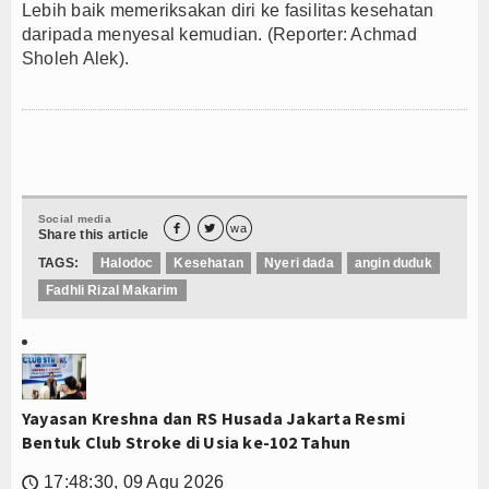
Lebih baik memeriksakan diri k
e fasilitas kesehatan
daripada menyesal kemudian. (Reporter: Achmad
Sholeh Alek).
Social media


wa
Share this article
TAGS:
Halodoc
Kesehatan
Nyeri dada
angin duduk
Fadhli Rizal Makarim
Yayasan Kreshna dan RS Husada Jakarta Resmi
Bentuk Club Stroke di Usia ke-102 Tahun
17:48:30, 09 Agu 2026
🕔