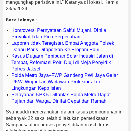
mengungkap peristiwa ini," Katanya di lokasi, Kamis
Hari Jadi Kabupaten Blitar ke-702 Pisowanan Agu
23/5/2024.
Kapolres Majalengka Ajak Bobotoh Junjung Sport
Baca Lainnya :
Munjirin Panen Padi Ciherang di Cakung, Urban Fa
Kontroversi Pernyataan Saiful Mujani, Dinilai
Provokatif dan Picu Perpecahan
Laporan tidak Teregister, Empat Anggota Polsek
Danau Paris Dilaporkan Ke Propam Polri
Kasus Dugaan Penipuan Solar Industri Jalan di
Tempat, Reformasi Polri Diuji di Meja Penyidik
Polres Jaksel
Polda Metro Jaya–FWP Gandeng PWI Jaya Gelar
UKW, Wujudkan Wartawan Profesional di
Lingkungan Kepolisian
Pelayanan BPKB Ditlantas Polda Metro Dapat
Pujian dari Warga, Dinilai Cepat dan Ramah
Syahduddi menerangkan dalam kasus pembunuhan ini
sebanyak 22 saksi telah dilakukan pemeriksaan.
Sampai saat ini proses penyelidikan masih terus