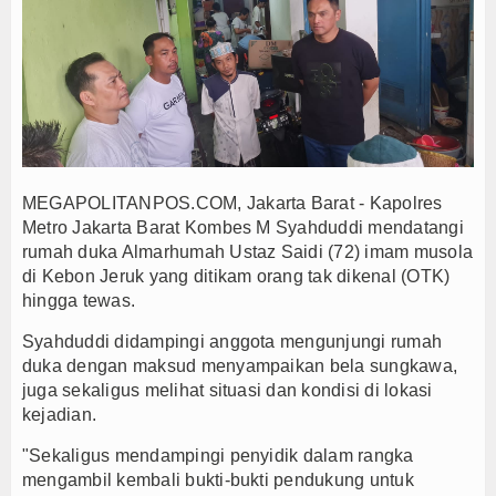
PWHI Kota Tangerang Minta Dugaan Intimidasi te
PWI dan AFPI Perkuat Literasi Keuangan, Edukasi
Nurhadi Anggota Komisi IX DPR RI Getol Kritisi 
Majalengka Siaga Narkoba, UNMA dan Bupati Sat
Ketum Asbanda Tekankan KUB Bukan Cuma Modal, 
Ketum Asbanda Dorong Sinergi BPD dan BPR deng
MEGAPOLITANPOS.COM, Jakarta Barat - Kapolres
Hari Jadi Kabupaten Blitar ke-702 Pisowanan Agu
Metro Jakarta Barat Kombes M Syahduddi mendatangi
Kapolres Majalengka Ajak Bobotoh Junjung Sport
rumah duka Almarhumah Ustaz Saidi (72) imam musola
di Kebon Jeruk yang ditikam orang tak dikenal (OTK)
Munjirin Panen Padi Ciherang di Cakung, Urban Fa
hingga tewas.
PTPN I Ubah Aset Jadi Mesin Pertumbuhan, Cafe d
PWHI Kota Tangerang Minta Dugaan Intimidasi te
Syahduddi didampingi anggota mengunjungi rumah
duka dengan maksud menyampaikan bela sungkawa,
PWI dan AFPI Perkuat Literasi Keuangan, Edukasi
juga sekaligus melihat situasi dan kondisi di lokasi
Nurhadi Anggota Komisi IX DPR RI Getol Kritisi 
kejadian.
Majalengka Siaga Narkoba, UNMA dan Bupati Sat
"Sekaligus mendampingi penyidik dalam rangka
Ketum Asbanda Tekankan KUB Bukan Cuma Modal, 
mengambil kembali bukti-bukti pendukung untuk
Ketum Asbanda Dorong Sinergi BPD dan BPR deng