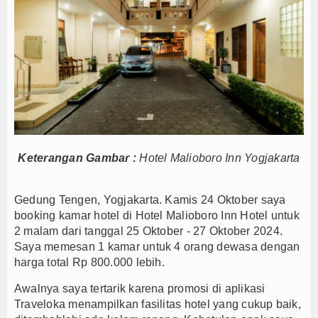
Bupati Majalengka Ajak Ribuan Bobotoh Doakan P
Ateng Sutisna Satukan Ribuan Bobotoh, Nobar Fin
SIAL Food & Drinks Indonesia 2026 Perkuat Posi
Kapolres Majalengka Ajak Bobotoh Junjung Sport
Munjirin Panen Padi Ciherang di Cakung, Urban Fa
PTPN I Ubah Aset Jadi Mesin Pertumbuhan, Cafe d
PWHI Kota Tangerang Minta Dugaan Intimidasi te
Bupati Majalengka Beberkan Hasil Paripurna APB
Keterangan Gambar :
Hotel Malioboro Inn Yogjakarta
APBD Majalengka 2026 Naik Jadi Rp 3,14 Triliun, I
Persib Gagal Juara, Ateng Sutisna Ajak Bobotoh
Gedung Tengen, Yogjakarta. Kamis 24 Oktober saya
booking kamar hotel di Hotel Malioboro Inn Hotel untuk
Bupati Majalengka Ajak Ribuan Bobotoh Doakan P
2 malam dari tanggal 25 Oktober - 27 Oktober 2024.
Ateng Sutisna Satukan Ribuan Bobotoh, Nobar Fin
Saya memesan 1 kamar untuk 4 orang dewasa dengan
SIAL Food & Drinks Indonesia 2026 Perkuat Posi
harga total Rp 800.000 lebih.
Kapolres Majalengka Ajak Bobotoh Junjung Sport
Awalnya saya tertarik karena promosi di aplikasi
Munjirin Panen Padi Ciherang di Cakung, Urban Fa
Traveloka menampilkan fasilitas hotel yang cukup baik,
PTPN I Ubah Aset Jadi Mesin Pertumbuhan, Cafe d