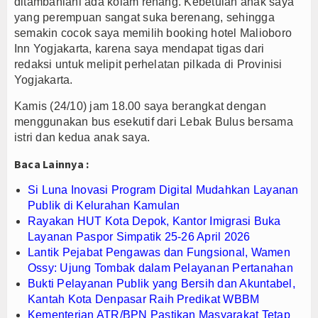
ditambahlahi ada kolam renang. Kebetulan anak saya
yang perempuan sangat suka berenang, sehingga
PWHI Kota Tangerang Minta Dugaan Intimidasi te
semakin cocok saya memilih booking hotel Malioboro
Bupati Majalengka Beberkan Hasil Paripurna APB
Inn Yogjakarta, karena saya mendapat tigas dari
APBD Majalengka 2026 Naik Jadi Rp 3,14 Triliun, I
redaksi untuk melipit perhelatan pilkada di Provinisi
Yogjakarta.
Kamis (24/10) jam 18.00 saya berangkat dengan
menggunakan bus esekutif dari Lebak Bulus bersama
istri dan kedua anak saya.
Baca Lainnya :
Si Luna Inovasi Program Digital Mudahkan Layanan
Publik di Kelurahan Kamulan
Rayakan HUT Kota Depok, Kantor Imigrasi Buka
Layanan Paspor Simpatik 25-26 April 2026
Lantik Pejabat Pengawas dan Fungsional, Wamen
Ossy: Ujung Tombak dalam Pelayanan Pertanahan
Bukti Pelayanan Publik yang Bersih dan Akuntabel,
Kantah Kota Denpasar Raih Predikat WBBM
Kementerian ATR/BPN Pastikan Masyarakat Tetap