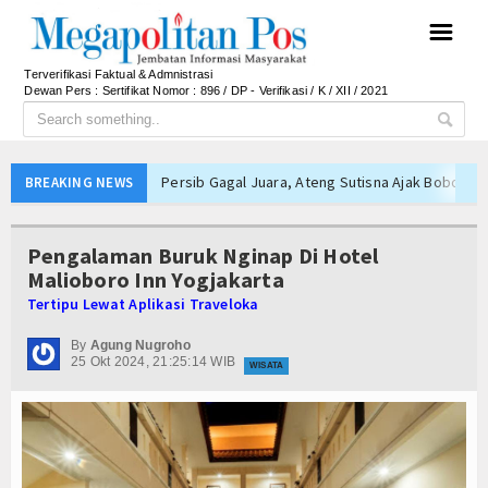
☰
Terverifikasi Faktual & Admnistrasi
Dewan Pers : Sertifikat Nomor : 896 / DP - Verifikasi / K / XII / 2021
Persib Gagal Juara, Ateng Sutisna Ajak Bobotoh
BREAKING NEWS
Bupati Majalengka Ajak Ribuan Bobotoh Doakan P
Ateng Sutisna Satukan Ribuan Bobotoh, Nobar Fin
Pengalaman Buruk Nginap Di Hotel
SIAL Food & Drinks Indonesia 2026 Perkuat Posi
Malioboro Inn Yogjakarta
Tertipu Lewat Aplikasi Traveloka
Kapolres Majalengka Ajak Bobotoh Junjung Sport
Munjirin Panen Padi Ciherang di Cakung, Urban Fa
By
Agung Nugroho
25 Okt 2024, 21:25:14 WIB
PTPN I Ubah Aset Jadi Mesin Pertumbuhan, Cafe d
WISATA
PWHI Kota Tangerang Minta Dugaan Intimidasi te
Bupati Majalengka Beberkan Hasil Paripurna APB
APBD Majalengka 2026 Naik Jadi Rp 3,14 Triliun, I
Persib Gagal Juara, Ateng Sutisna Ajak Bobotoh