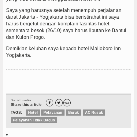
Saya yang harusnya setelah menempuh perjalanan
darat Jakarta - Yogjakarta bisa beristirahat ini saya
harus bergelut dengan komplain fasilitas hotel,
sementara besok (26/10) saya harus liputan ke Bantul
dan Kulon Progo.
Demikian keluhan saya kepada hotel Malioboro Inn
Yogjakarta.
Social media


wa
Share this article
TAGS:
Hotel
Pelayanan
Buruk
AC Rusak
Pelayanan Tidak Bagus