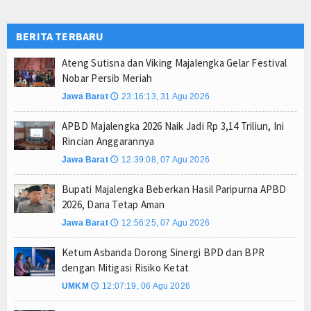
 Kota Tangerang Minta Dugaan Intimidasi terhadap Jurnalis Diproses Ses
BERITA TERBARU
ti Majalengka Beberkan Hasil Paripurna APBD 2026, Dana Tetap Aman
Majalengka 2026 Naik Jadi Rp 3,14 Triliun, Ini Rincian Anggarannya
Ateng Sutisna dan Viking Majalengka Gelar Festival
Nobar Persib Meriah
Jawa Barat
23:16:13, 31 Agu 2026
🕔
APBD Majalengka 2026 Naik Jadi Rp 3,14 Triliun, Ini
Rincian Anggarannya
Jawa Barat
12:39:08, 07 Agu 2026
🕔
Bupati Majalengka Beberkan Hasil Paripurna APBD
2026, Dana Tetap Aman
Jawa Barat
12:56:25, 07 Agu 2026
🕔
Ketum Asbanda Dorong Sinergi BPD dan BPR
dengan Mitigasi Risiko Ketat
UMKM
12:07:19, 06 Agu 2026
🕔