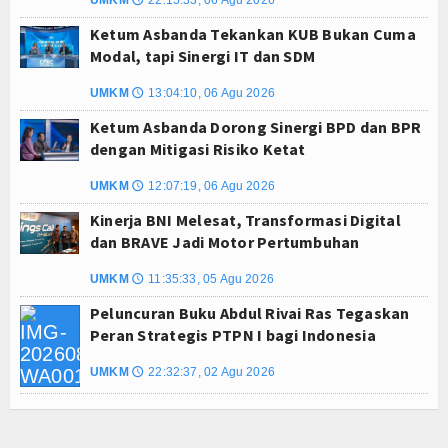
UMKM
22:15:33, 06 Agu 2026
🕔
Ketum Asbanda Tekankan KUB Bukan Cuma
Modal, tapi Sinergi IT dan SDM
UMKM
13:04:10, 06 Agu 2026
🕔
Ketum Asbanda Dorong Sinergi BPD dan BPR
dengan Mitigasi Risiko Ketat
UMKM
12:07:19, 06 Agu 2026
🕔
Kinerja BNI Melesat, Transformasi Digital
dan BRAVE Jadi Motor Pertumbuhan
UMKM
11:35:33, 05 Agu 2026
🕔
Peluncuran Buku Abdul Rivai Ras Tegaskan
Peran Strategis PTPN I bagi Indonesia
UMKM
22:32:37, 02 Agu 2026
🕔