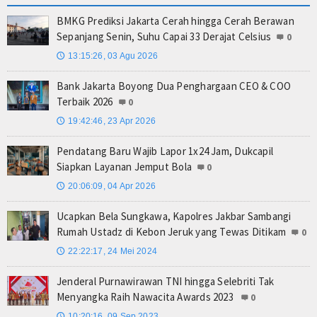
BMKG Prediksi Jakarta Cerah hingga Cerah Berawan
Sepanjang Senin, Suhu Capai 33 Derajat Celsius
0
13:15:26, 03 Agu 2026
🕔
Bank Jakarta Boyong Dua Penghargaan CEO & COO
Terbaik 2026
0
19:42:46, 23 Apr 2026
🕔
Pendatang Baru Wajib Lapor 1x24 Jam, Dukcapil
Siapkan Layanan Jemput Bola
0
20:06:09, 04 Apr 2026
🕔
Ucapkan Bela Sungkawa, Kapolres Jakbar Sambangi
Rumah Ustadz di Kebon Jeruk yang Tewas Ditikam
0
22:22:17, 24 Mei 2024
🕔
Jenderal Purnawirawan TNI hingga Selebriti Tak
Menyangka Raih Nawacita Awards 2023
0
10:20:16, 09 Sep 2023
🕔