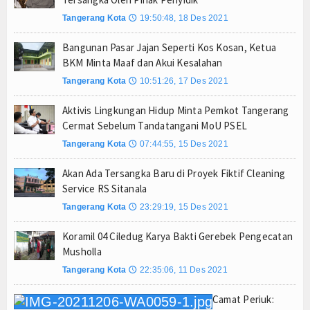
Yayasan Kreshna dan RS Husada Jakarta Resmi Be
Tangerang Kota
19:50:48, 18 Des 2021
🕔
Bupati Lepas Kontingen Barito Utara Ikuti Jambor
Bangunan Pasar Jajan Seperti Kos Kosan, Ketua
Menteri UMKM Dorong APPI Perkuat Pasar Produ
BKM Minta Maaf dan Akui Kesalahan
Bupati Barito Utara Hadiri Rakor Pemerintahan 
Tangerang Kota
10:51:26, 17 Des 2021
🕔
Kaji Tiru ke Bantul, Pemkab Barito Utara Dalami I
Aktivis Lingkungan Hidup Minta Pemkot Tangerang
Operasi Laut Gabungan Sita 1,3 Ton Ketamine, 
Cermat Sebelum Tandatangani MoU PSEL
Pramono Anung Dukung Kolaborasi Bank Jakarta-P
Tangerang Kota
07:44:55, 15 Des 2021
🕔
Sambut HUT RI ke-81, Wali Kota Depok Sebar Rib
Akan Ada Tersangka Baru di Proyek Fiktif Cleaning
Bukan Sekadar Sponsor, Bank Jakarta Bangun Ke
Service RS Sitanala
Yayasan Kreshna dan RS Husada Jakarta Resmi Be
Tangerang Kota
23:29:19, 15 Des 2021
🕔
Bupati Lepas Kontingen Barito Utara Ikuti Jambor
Menteri UMKM Dorong APPI Perkuat Pasar Produ
Koramil 04 Ciledug Karya Bakti Gerebek Pengecatan
Musholla
Bupati Barito Utara Hadiri Rakor Pemerintahan 
Kaji Tiru ke Bantul, Pemkab Barito Utara Dalami I
Tangerang Kota
22:35:06, 11 Des 2021
🕔
Operasi Laut Gabungan Sita 1,3 Ton Ketamine, 
Camat Periuk:
Pramono Anung Dukung Kolaborasi Bank Jakarta-P