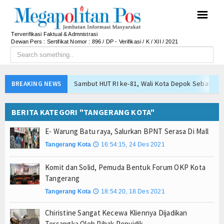
☰
Terverifikasi Faktual & Admnistrasi
Dewan Pers : Sertifikat Nomor : 896 / DP - Verifikasi / K / XII / 2021
Sambut HUT RI ke-81, Wali Kota Depok Sebar Rib
BREAKING NEWS
Bukan Sekadar Sponsor, Bank Jakarta Bangun Ke
BERITA KATEGORI "TANGERANG KOTA"
Yayasan Kreshna dan RS Husada Jakarta Resmi Be
Bupati Lepas Kontingen Barito Utara Ikuti Jambor
E- Warung Batu raya, Salurkan BPNT Serasa Di Mall
Menteri UMKM Dorong APPI Perkuat Pasar Produ
Tangerang Kota
16:54:15, 24 Des 2021
🕔
Bupati Barito Utara Hadiri Rakor Pemerintahan 
Komit dan Solid, Pemuda Bentuk Forum OKP Kota
Kaji Tiru ke Bantul, Pemkab Barito Utara Dalami I
Tangerang
Operasi Laut Gabungan Sita 1,3 Ton Ketamine, 
Tangerang Kota
18:54:20, 18 Des 2021
🕔
Pramono Anung Dukung Kolaborasi Bank Jakarta-P
Sambut HUT RI ke-81, Wali Kota Depok Sebar Rib
Chiristine Sangat Kecewa Kliennya Dijadikan
Tersangka Oleh Pihak Penyidik
Bukan Sekadar Sponsor, Bank Jakarta Bangun Ke