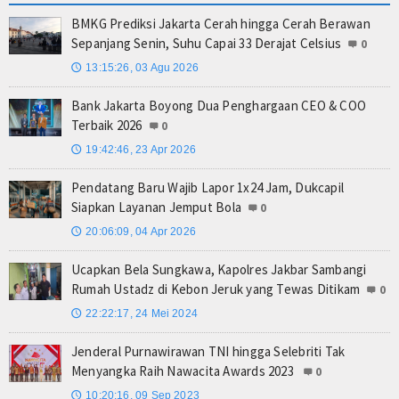
BMKG Prediksi Jakarta Cerah hingga Cerah Berawan
Sepanjang Senin, Suhu Capai 33 Derajat Celsius
0
13:15:26, 03 Agu 2026
🕔
Bank Jakarta Boyong Dua Penghargaan CEO & COO
Terbaik 2026
0
19:42:46, 23 Apr 2026
🕔
Pendatang Baru Wajib Lapor 1x24 Jam, Dukcapil
Siapkan Layanan Jemput Bola
0
20:06:09, 04 Apr 2026
🕔
Ucapkan Bela Sungkawa, Kapolres Jakbar Sambangi
Rumah Ustadz di Kebon Jeruk yang Tewas Ditikam
0
22:22:17, 24 Mei 2024
🕔
Jenderal Purnawirawan TNI hingga Selebriti Tak
Menyangka Raih Nawacita Awards 2023
0
10:20:16, 09 Sep 2023
🕔