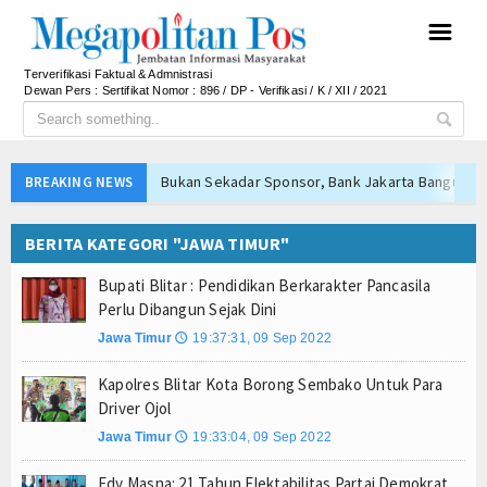
☰
Terverifikasi Faktual & Admnistrasi
Dewan Pers : Sertifikat Nomor : 896 / DP - Verifikasi / K / XII / 2021
Bukan Sekadar Sponsor, Bank Jakarta Bangun Ke
BREAKING NEWS
Yayasan Kreshna dan RS Husada Jakarta Resmi Be
BERITA KATEGORI "JAWA TIMUR"
Bupati Lepas Kontingen Barito Utara Ikuti Jambor
Menteri UMKM Dorong APPI Perkuat Pasar Produ
Bupati Blitar : Pendidikan Berkarakter Pancasila
Bupati Barito Utara Hadiri Rakor Pemerintahan 
Perlu Dibangun Sejak Dini
Kaji Tiru ke Bantul, Pemkab Barito Utara Dalami I
Jawa Timur
19:37:31, 09 Sep 2022
🕔
Anto Febrianto Tantang Pemuda Majalengka : Mand
Kapolres Blitar Kota Borong Sembako Untuk Para
Pramono Anung Dukung Kolaborasi Bank Jakarta-P
Driver Ojol
Sambut HUT RI ke-81, Wali Kota Depok Sebar Rib
Jawa Timur
19:33:04, 09 Sep 2022
🕔
Bukan Sekadar Sponsor, Bank Jakarta Bangun Ke
Edy Masna: 21 Tahun Elektabilitas Partai Demokrat
Yayasan Kreshna dan RS Husada Jakarta Resmi Be