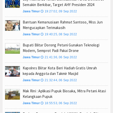
Semakin Berkibar, Target AHY Presiden 2024
Bupati Lepas Kontingen Barito Utara Ikuti Jambor
Jawa Timur
19:27:02, 09 Sep 2022
🕔
Menteri UMKM Dorong APPI Perkuat Pasar Produ
Bupati Barito Utara Hadiri Rakor Pemerintahan 
Bantuan Kemanusiaan Rahmat Santoso, Miss Jun
Mengucapkan Terimakasih
Kaji Tiru ke Bantul, Pemkab Barito Utara Dalami I
Jawa Timur
19:40:25, 08 Sep 2022
Anto Febrianto Tantang Pemuda Majalengka : Mand
🕔
Pramono Anung Dukung Kolaborasi Bank Jakarta-P
Bupati Blitar Dorong Petani Gunakan Teknologi
Sambut HUT RI ke-81, Wali Kota Depok Sebar Rib
Modern, Semprot Padi Pakai Drone
Bukan Sekadar Sponsor, Bank Jakarta Bangun Ke
Jawa Timur
21:41:36, 06 Sep 2022
🕔
Yayasan Kreshna dan RS Husada Jakarta Resmi Be
Kapolres Blitar Kota Beri Hadiah Gratis Umrah
Bupati Lepas Kontingen Barito Utara Ikuti Jambor
kepada Anggota dan Takmir Masjid
Menteri UMKM Dorong APPI Perkuat Pasar Produ
Jawa Timur
21:32:44, 06 Sep 2022
🕔
Bupati Barito Utara Hadiri Rakor Pemerintahan 
Mak Rini : Aplikasi Pupuk Biosaka, Mitra Petani Atasi
Kaji Tiru ke Bantul, Pemkab Barito Utara Dalami I
Kelangkaan Pupuk
Anto Febrianto Tantang Pemuda Majalengka : Mand
Jawa Timur
18:55:53, 06 Sep 2022
🕔
Pramono Anung Dukung Kolaborasi Bank Jakarta-P
Sambut HUT RI ke-81, Wali Kota Depok Sebar Rib