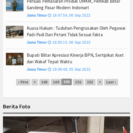
Perluas Pemasaran Produk UMKM, Pemkab Blitar
Gandeng Pasar Modern Indomart
Jawa Timur
18:47:54, 06 Sep 2022
🕔
Kuasa Hukum : Tuduhan Pengrusakan Oleh Pegawai
Padi-Padi Dan Petani Tidak Sesuai Fakta
Jawa Timur
16:05:15, 06 Sep 2022
🕔
Bupati Blitar Apresiasi Kinerja BPN, Sertipikat Aset
dan Wakaf Tepat Waktu
Jawa Timur
19:09:48, 05 Sep 2022
🕔
150
‹ First
<
148
149
151
152
>
Last ›
Berita Foto