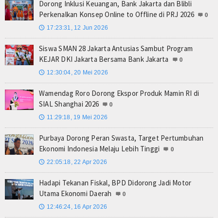
Dorong Inklusi Keuangan, Bank Jakarta dan Blibli
Perkenalkan Konsep Online to Offline di PRJ 2026
0
17:23:31, 12 Jun 2026
🕔
Siswa SMAN 28 Jakarta Antusias Sambut Program
KEJAR DKI Jakarta Bersama Bank Jakarta
0
12:30:04, 20 Mei 2026
🕔
Wamendag Roro Dorong Ekspor Produk Mamin RI di
SIAL Shanghai 2026
0
11:29:18, 19 Mei 2026
🕔
Purbaya Dorong Peran Swasta, Target Pertumbuhan
Ekonomi Indonesia Melaju Lebih Tinggi
0
22:05:18, 22 Apr 2026
🕔
Hadapi Tekanan Fiskal, BPD Didorong Jadi Motor
Utama Ekonomi Daerah
0
12:46:24, 16 Apr 2026
🕔