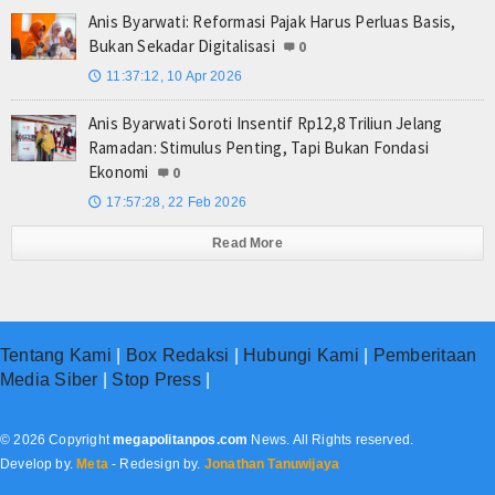
Anis Byarwati: Reformasi Pajak Harus Perluas Basis,
Bukan Sekadar Digitalisasi
0
11:37:12, 10 Apr 2026
🕔
Anis Byarwati Soroti Insentif Rp12,8 Triliun Jelang
Ramadan: Stimulus Penting, Tapi Bukan Fondasi
Ekonomi
0
17:57:28, 22 Feb 2026
🕔
Read More
Tentang Kami
|
Box Redaksi
|
Hubungi Kami
|
Pemberitaan
Media Siber
|
Stop Press
|
© 2026 Copyright
megapolitanpos.com
News. All Rights reserved.
Develop by.
Meta
- Redesign by.
Jonathan Tanuwijaya