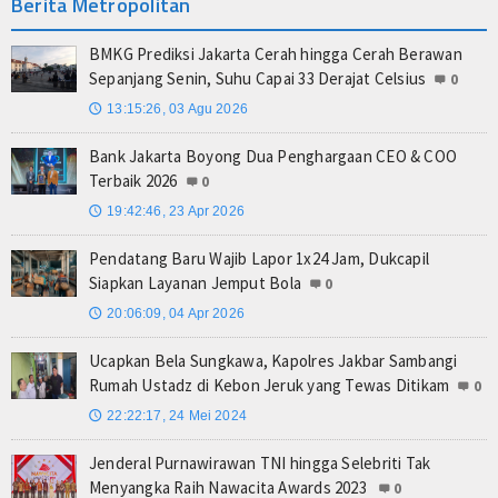
Berita Metropolitan
BMKG Prediksi Jakarta Cerah hingga Cerah Berawan
Sepanjang Senin, Suhu Capai 33 Derajat Celsius
0
13:15:26, 03 Agu 2026
🕔
Bank Jakarta Boyong Dua Penghargaan CEO & COO
Terbaik 2026
0
19:42:46, 23 Apr 2026
🕔
Pendatang Baru Wajib Lapor 1x24 Jam, Dukcapil
Siapkan Layanan Jemput Bola
0
20:06:09, 04 Apr 2026
🕔
Ucapkan Bela Sungkawa, Kapolres Jakbar Sambangi
Rumah Ustadz di Kebon Jeruk yang Tewas Ditikam
0
22:22:17, 24 Mei 2024
🕔
Jenderal Purnawirawan TNI hingga Selebriti Tak
Menyangka Raih Nawacita Awards 2023
0