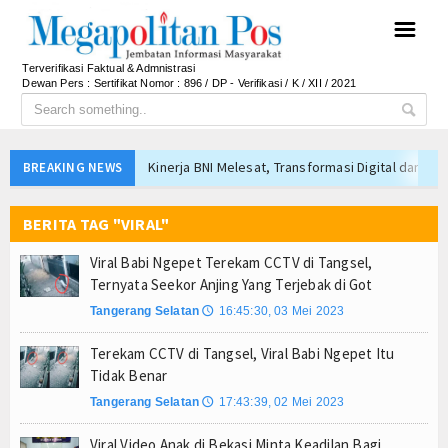
☰
Terverifikasi Faktual & Admnistrasi
Dewan Pers : Sertifikat Nomor : 896 / DP - Verifikasi / K / XII / 2021
Kinerja BNI Melesat, Transformasi Digital dan B
BREAKING NEWS
PTPN I Percepat Optimalisasi Aset, Siapkan Me
BERITA TAG "VIRAL"
Perkuat Tata Kelola Pemerintahan dan Pelayanan 
Elim Tyu Samba Dampingi Ketua MPR RI Ziarah K
Viral Babi Ngepet Terekam CCTV di Tangsel,
Ateng Sutisna dan Viking Majalengka Gelar Festi
Ternyata Seekor Anjing Yang Terjebak di Got
Dari Mangrove hingga Internet Publik, Program PL
Tangerang Selatan
16:45:30, 03 Mei 2023
🕔
BMKG Prediksi Jakarta Cerah hingga Cerah Beraw
Terekam CCTV di Tangsel, Viral Babi Ngepet Itu
Tanpa Kedip, PLN Jaga Keandalan Listrik Zikir d
Tidak Benar
Jejak Narkoba di Majalengka Terkuak, Polisi Bo
Tangerang Selatan
17:43:39, 02 Mei 2023
🕔
Mensos Gus Ipul Minta Pejabat Baru Fokus Valida
Viral Video Anak di Bekasi Minta Keadilan Bagi
Kinerja BNI Melesat, Transformasi Digital dan B