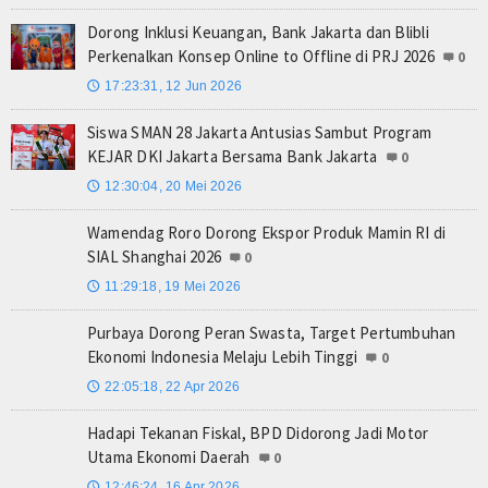
Dorong Inklusi Keuangan, Bank Jakarta dan Blibli
Perkenalkan Konsep Online to Offline di PRJ 2026
0
17:23:31, 12 Jun 2026
🕔
Siswa SMAN 28 Jakarta Antusias Sambut Program
KEJAR DKI Jakarta Bersama Bank Jakarta
0
12:30:04, 20 Mei 2026
🕔
Wamendag Roro Dorong Ekspor Produk Mamin RI di
SIAL Shanghai 2026
0
11:29:18, 19 Mei 2026
🕔
Purbaya Dorong Peran Swasta, Target Pertumbuhan
Ekonomi Indonesia Melaju Lebih Tinggi
0
22:05:18, 22 Apr 2026
🕔
Hadapi Tekanan Fiskal, BPD Didorong Jadi Motor
Utama Ekonomi Daerah
0
12:46:24, 16 Apr 2026
🕔