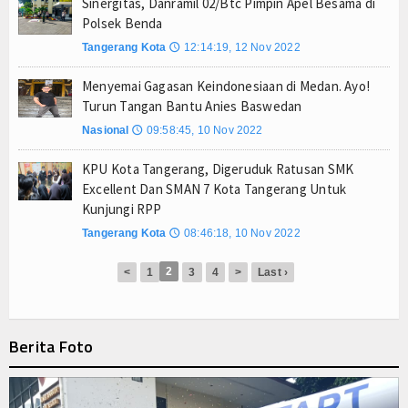
Sinergitas, Danramil 02/Btc Pimpin Apel Besama di
Polsek Benda
Tanpa Kedip, PLN Jaga Keandalan Listrik Zikir d
Tangerang Kota
12:14:19, 12 Nov 2022
Jejak Narkoba di Majalengka Terkuak, Polisi Bo
🕔
Mensos Gus Ipul Minta Pejabat Baru Fokus Valida
Menyemai Gagasan Keindonesiaan di Medan. Ayo!
Turun Tangan Bantu Anies Baswedan
Nasional
09:58:45, 10 Nov 2022
🕔
KPU Kota Tangerang, Digeruduk Ratusan SMK
Excellent Dan SMAN 7 Kota Tangerang Untuk
Kunjungi RPP
Tangerang Kota
08:46:18, 10 Nov 2022
🕔
2
<
1
3
4
>
Last ›
Berita Foto