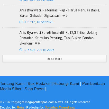
Anis Byarwati: Reformasi Pajak Harus Perluas Basis,
Bukan Sekadar Digitalisasi
0
11:37:12, 10 Apr 2026
🕔
Anis Byarwati Soroti Insentif Rp12,8 Triliun Jelang
Ramadan: Stimulus Penting, Tapi Bukan Fondasi
Ekonomi
0
17:57:28, 22 Feb 2026
🕔
Read More
Tentang Kami
|
Box Redaksi
|
Hubungi Kami
|
Pemberitaan
Media Siber
|
Stop Press
|
© 2026 Copyright
megapolitanpos.com
News. All Rights reserved.
Develop by.
Meta
- Redesign by.
Jonathan Tanuwijaya