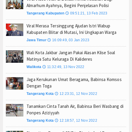
Almarhum Ayahnya, Begini Penjelasan Polisi
PTPN I Percepat Optimalisasi Aset, Siapkan Me
Tangerang Kabupaten
09:51:21, 13 Feb 2023
🕔
Perkuat Tata Kelola Pemerintahan dan Pelayanan 
Elim Tyu Samba Dampingi Ketua MPR RI Ziarah K
Viral Merasa Tersinggung Ajudan Istri Wabup
Kabupaten Blitar di Mutasi, Ini Ungkapan Warga
Ateng Sutisna dan Viking Majalengka Gelar Festi
Jawa Timur
16:09:49, 03 Jan 2023
Dari Mangrove hingga Internet Publik, Program PL
🕔
BMKG Prediksi Jakarta Cerah hingga Cerah Beraw
Wali Kota Jakbar Jangan Pakai Alasan Klise Soal
Tanpa Kedip, PLN Jaga Keandalan Listrik Zikir d
Matinya Satu Keluraga Di Kalideres
Jejak Narkoba di Majalengka Terkuak, Polisi Bo
Walikota
11:32:49, 13 Nov 2022
🕔
Mensos Gus Ipul Minta Pejabat Baru Fokus Valida
Jaga Kerukunan Umat Beragama, Babinsa Komsos
Kinerja BNI Melesat, Transformasi Digital dan B
Dengan Toga
PTPN I Percepat Optimalisasi Aset, Siapkan Me
Tangerang Kota
12:23:31, 12 Nov 2022
🕔
Perkuat Tata Kelola Pemerintahan dan Pelayanan 
Tanamkan Cinta Tanah Air, Babinsa Beri Wasbang di
Elim Tyu Samba Dampingi Ketua MPR RI Ziarah K
Ponpes Aziziyyah
Ateng Sutisna dan Viking Majalengka Gelar Festi
Tangerang Kota
12:18:57, 12 Nov 2022
🕔
Dari Mangrove hingga Internet Publik, Program PL
BMKG Prediksi Jakarta Cerah hingga Cerah Beraw