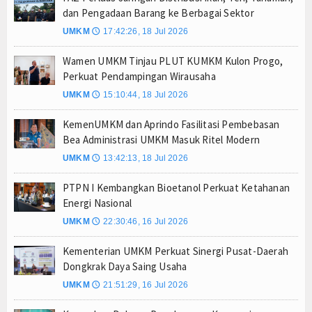
dan Pengadaan Barang ke Berbagai Sektor
Kapolres Majalengka Ajak Bobotoh Junjung Sport
UMKM
17:42:26, 18 Jul 2026
🕔
Munjirin Panen Padi Ciherang di Cakung, Urban Fa
PTPN I Ubah Aset Jadi Mesin Pertumbuhan, Cafe d
Wamen UMKM Tinjau PLUT KUMKM Kulon Progo,
Perkuat Pendampingan Wirausaha
PWHI Kota Tangerang Minta Dugaan Intimidasi te
UMKM
15:10:44, 18 Jul 2026
🕔
PWI dan AFPI Perkuat Literasi Keuangan, Edukasi
Nurhadi Anggota Komisi IX DPR RI Getol Kritisi 
KemenUMKM dan Aprindo Fasilitasi Pembebasan
Majalengka Siaga Narkoba, UNMA dan Bupati Sat
Bea Administrasi UMKM Masuk Ritel Modern
Bupati Majalengka Ajak Ribuan Bobotoh Doakan P
UMKM
13:42:13, 18 Jul 2026
🕔
Ateng Sutisna Satukan Ribuan Bobotoh, Nobar Fin
PTPN I Kembangkan Bioetanol Perkuat Ketahanan
SIAL Food & Drinks Indonesia 2026 Perkuat Posi
Energi Nasional
Kapolres Majalengka Ajak Bobotoh Junjung Sport
UMKM
22:30:46, 16 Jul 2026
🕔
Munjirin Panen Padi Ciherang di Cakung, Urban Fa
Kementerian UMKM Perkuat Sinergi Pusat-Daerah
PTPN I Ubah Aset Jadi Mesin Pertumbuhan, Cafe d
Dongkrak Daya Saing Usaha
PWHI Kota Tangerang Minta Dugaan Intimidasi te
UMKM
21:51:29, 16 Jul 2026
🕔
PWI dan AFPI Perkuat Literasi Keuangan, Edukasi
Nurhadi Anggota Komisi IX DPR RI Getol Kritisi 