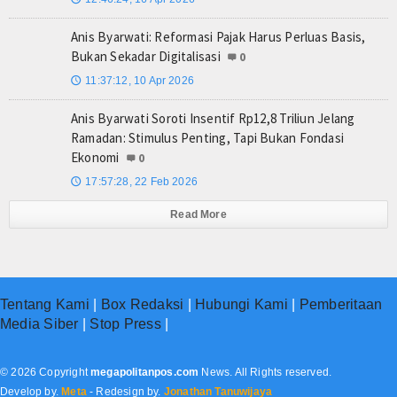
Anis Byarwati: Reformasi Pajak Harus Perluas Basis,
Bukan Sekadar Digitalisasi
0
11:37:12, 10 Apr 2026
🕔
Anis Byarwati Soroti Insentif Rp12,8 Triliun Jelang
Ramadan: Stimulus Penting, Tapi Bukan Fondasi
Ekonomi
0
17:57:28, 22 Feb 2026
🕔
Read More
Tentang Kami
|
Box Redaksi
|
Hubungi Kami
|
Pemberitaan
Media Siber
|
Stop Press
|
© 2026 Copyright
megapolitanpos.com
News. All Rights reserved.
Develop by.
Meta
- Redesign by.
Jonathan Tanuwijaya