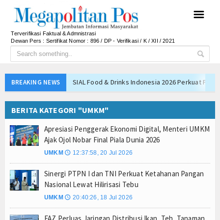
☰
Terverifikasi Faktual & Admnistrasi
Dewan Pers : Sertifikat Nomor : 896 / DP - Verifikasi / K / XII / 2021
SIAL Food & Drinks Indonesia 2026 Perkuat Posi
BREAKING NEWS
Kapolres Majalengka Ajak Bobotoh Junjung Sport
BERITA KATEGORI "UMKM"
Munjirin Panen Padi Ciherang di Cakung, Urban Fa
PTPN I Ubah Aset Jadi Mesin Pertumbuhan, Cafe d
Apresiasi Penggerak Ekonomi Digital, Menteri UMKM
PWHI Kota Tangerang Minta Dugaan Intimidasi te
Ajak Ojol Nobar Final Piala Dunia 2026
PWI dan AFPI Perkuat Literasi Keuangan, Edukasi
UMKM
12:37:58, 20 Jul 2026
🕔
Nurhadi Anggota Komisi IX DPR RI Getol Kritisi 
Sinergi PTPN I dan TNI Perkuat Ketahanan Pangan
Majalengka Siaga Narkoba, UNMA dan Bupati Sat
Nasional Lewat Hilirisasi Tebu
Bupati Majalengka Ajak Ribuan Bobotoh Doakan P
UMKM
20:40:26, 18 Jul 2026
🕔
Ateng Sutisna Satukan Ribuan Bobotoh, Nobar Fin
FAZ Perluas Jaringan Distribusi Ikan, Teh, Tanaman,
SIAL Food & Drinks Indonesia 2026 Perkuat Posi