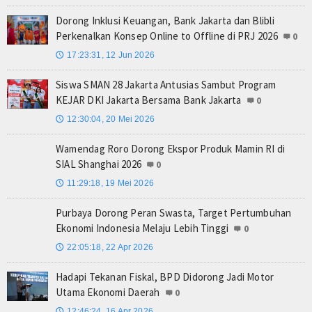
Dorong Inklusi Keuangan, Bank Jakarta dan Blibli
Perkenalkan Konsep Online to Offline di PRJ 2026
0
17:23:31, 12 Jun 2026
🕔
Siswa SMAN 28 Jakarta Antusias Sambut Program
KEJAR DKI Jakarta Bersama Bank Jakarta
0
12:30:04, 20 Mei 2026
🕔
Wamendag Roro Dorong Ekspor Produk Mamin RI di
SIAL Shanghai 2026
0
11:29:18, 19 Mei 2026
🕔
Purbaya Dorong Peran Swasta, Target Pertumbuhan
Ekonomi Indonesia Melaju Lebih Tinggi
0
22:05:18, 22 Apr 2026
🕔
Hadapi Tekanan Fiskal, BPD Didorong Jadi Motor
Utama Ekonomi Daerah
0
12:46:24, 16 Apr 2026
🕔