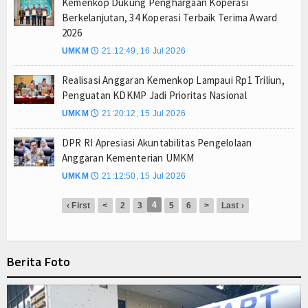
Kemenkop Dukung Penghargaan Koperasi
Berkelanjutan, 34 Koperasi Terbaik Terima Award
Majalengka Siaga Narkoba, UNMA dan Bupati Sat
2026
Bupati Majalengka Ajak Ribuan Bobotoh Doakan P
UMKM
21:12:49, 16 Jul 2026
🕔
Ateng Sutisna Satukan Ribuan Bobotoh, Nobar Fin
Realisasi Anggaran Kemenkop Lampaui Rp1 Triliun,
Penguatan KDKMP Jadi Prioritas Nasional
UMKM
21:20:12, 15 Jul 2026
🕔
DPR RI Apresiasi Akuntabilitas Pengelolaan
Anggaran Kementerian UMKM
UMKM
21:12:50, 15 Jul 2026
🕔
4
‹ First
<
2
3
5
6
>
Last ›
Berita Foto