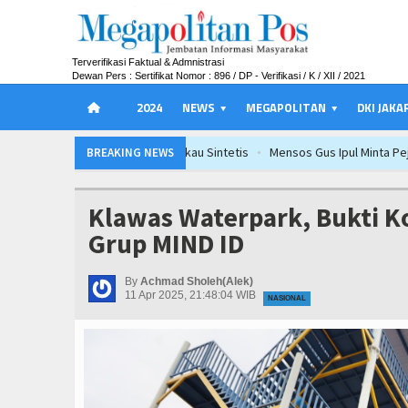
Terverifikasi Faktual & Admnistrasi
Dewan Pers : Sertifikat Nomor : 896 / DP - Verifikasi / K / XII / 2021
2024
NEWS
MEGAPOLITAN
DKI JAKA
Mensos Gus Ipul Minta Pejabat Baru Fo
BREAKING NEWS
Ateng Sutisna dan Viking Majalengka Ge
Mensos Gus Ipul Minta Pejabat Baru Fo
Klawas Waterpark, Bukti K
Ateng Sutisna dan Viking Majalengka Ge
Grup MIND ID
Mensos Gus Ipul Minta Pejabat Baru Fo
Ateng Sutisna dan Viking Majalengka Ge
By
Achmad Sholeh(Alek)
11 Apr 2025, 21:48:04 WIB
NASIONAL