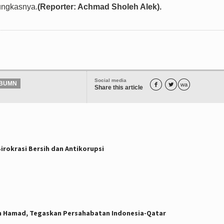
ungkasnya.
(Reporter: Achmad Sholeh Alek).
Social media
BUMN


wa
Share this article
rokrasi Bersih dan Antikorupsi
h Hamad, Tegaskan Persahabatan Indonesia-Qatar