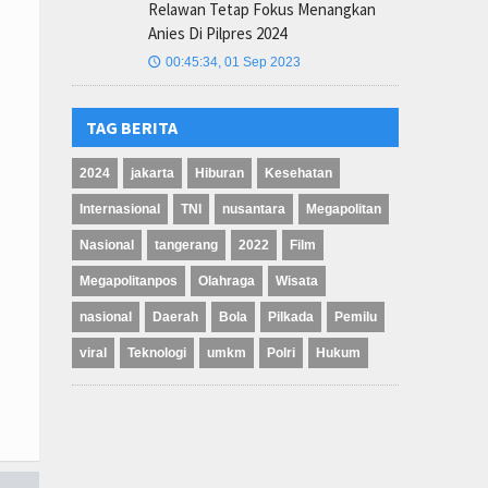
Relawan Tetap Fokus Menangkan
Anies Di Pilpres 2024
00:45:34, 01 Sep 2023
🕔
TAG BERITA
2024
jakarta
Hiburan
Kesehatan
Internasional
TNI
nusantara
Megapolitan
Nasional
tangerang
2022
Film
Megapolitanpos
Olahraga
Wisata
nasional
Daerah
Bola
Pilkada
Pemilu
viral
Teknologi
umkm
Polri
Hukum