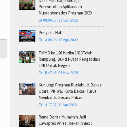
Desa Pasirharjo Sebagai
Percontohan Aplikasikan
Musrenbangdes Program 2023
09:06:57, 23 Sep 2022
🕔
Penyakit Hati
14:05:03, 17 Agu 2022
🕔
TMMD ke 126 Kodim 1013Telah
Rampung, Bukti Nyata Pengabdian
TNI Untuk Negeri
15:47:46, 06 Nov 2025
🕔
Kunjungi Program Rutilahu di Bekasi
Utara, Plt Wali Kota Bekasi Turut
Membantu Secara Pribadi
14:17:07, 11 Apr 2023
🕔
Rame Berita Muhaimin Jadi
Cawapres Anies, Rekan Anies :