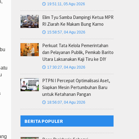
n,
19:51:11, 05 Agu 2026
🕔
Elim Tyu Samba Dampingi Ketua MPR
RI Ziarah Ke Makam Bung Karno
15:58:57, 04 Agu 2026
🕔
Perkuat Tata Kelola Pemerintahan
ibu
dan Pelayanan Publik, Pemkab Barito
Utara Laksanakan Kaji Tiru ke DIY
17:30:27, 04 Agu 2026
Batu
🕔
u
PTPN I Percepat Optimalisasi Aset,
Siapkan Mesin Pertumbuhan Baru
a
untuk Ketahanan Pangan
18:56:07, 04 Agu 2026
🕔
BERITA POPULER
ang