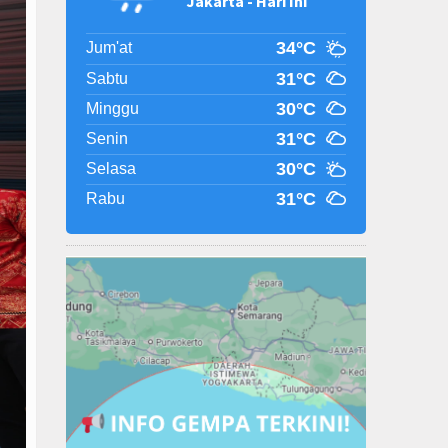
Jakarta - Hari Ini
34°C
Jum'at
31°C
Sabtu
30°C
Minggu
31°C
Senin
30°C
Selasa
31°C
Rabu