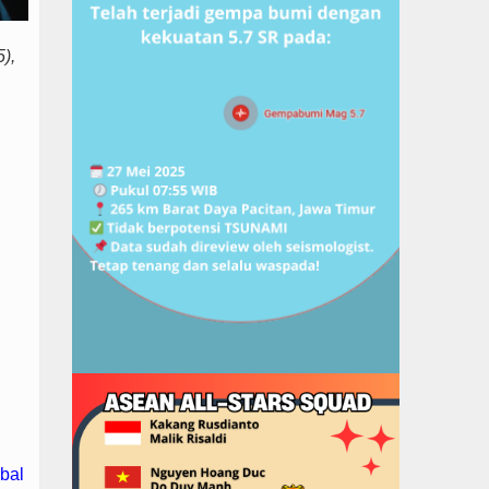
),
bal