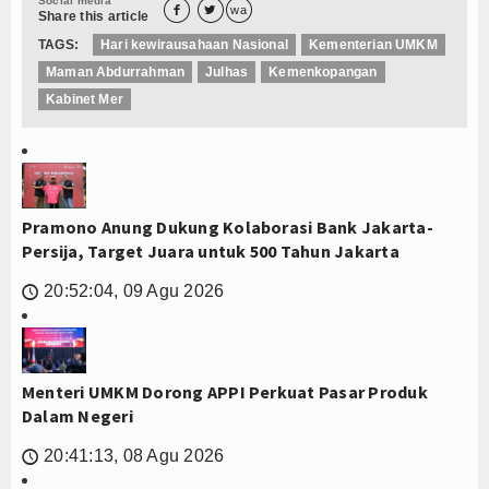
Social media


wa
Share this article
TAGS:
Hari kewirausahaan Nasional
Kementerian UMKM
Maman Abdurrahman
Julhas
Kemenkopangan
Kabinet Mer
Pramono Anung Dukung Kolaborasi Bank Jakarta-
Persija, Target Juara untuk 500 Tahun Jakarta
20:52:04, 09 Agu 2026
🕔
Menteri UMKM Dorong APPI Perkuat Pasar Produk
Dalam Negeri
20:41:13, 08 Agu 2026
🕔