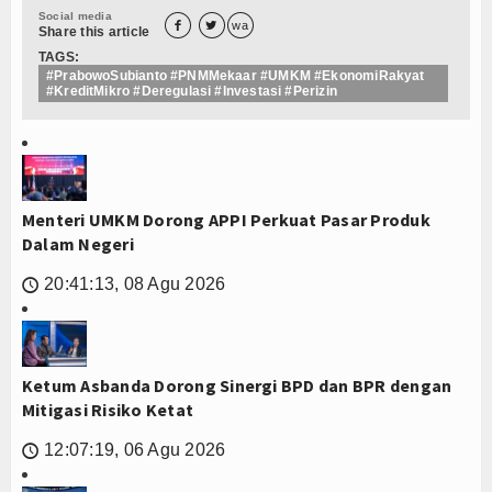
Social media


wa
Share this article
TAGS:
#PrabowoSubianto #PNMMekaar #UMKM #EkonomiRakyat
#KreditMikro #Deregulasi #Investasi #Perizin
Menteri UMKM Dorong APPI Perkuat Pasar Produk
Dalam Negeri
20:41:13, 08 Agu 2026
🕔
Ketum Asbanda Dorong Sinergi BPD dan BPR dengan
Mitigasi Risiko Ketat
12:07:19, 06 Agu 2026
🕔