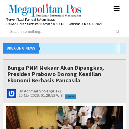
☰
Terverifikasi Faktual & Admnistrasi
Dewan Pers : Sertifikat Nomor : 896 / DP - Verifikasi / K / XII / 2021
Menteri UMKM Dorong APPI Perkuat Pasar Produ
BREAKING NEWS
Bupati Barito Utara Hadiri Rakor Pemerintahan 
Kaji Tiru ke Bantul, Pemkab Barito Utara Dalami I
Bunga PNM Mekaar Akan Dipangkas,
Anto Febrianto Tantang Pemuda Majalengka : Mand
Presiden Prabowo Dorong Keadilan
Ekonomi Berbasis Pancasila
Interupsi PDIP Warnai Paripurna APBD Majalengka
Bupati Majalengka Beberkan Hasil Paripurna APB
By
Achmad Sholeh(Alek)
15 Mei 2026, 01:29:52 WIB
APBD Majalengka 2026 Naik Jadi Rp 3,14 Triliun, I
UMKM
Yayasan Kreshna dan RS Husada Jakarta Resmi Be
Bupati Lepas Kontingen Barito Utara Ikuti Jambor
Menteri UMKM Dorong APPI Perkuat Pasar Produ
Bupati Barito Utara Hadiri Rakor Pemerintahan 