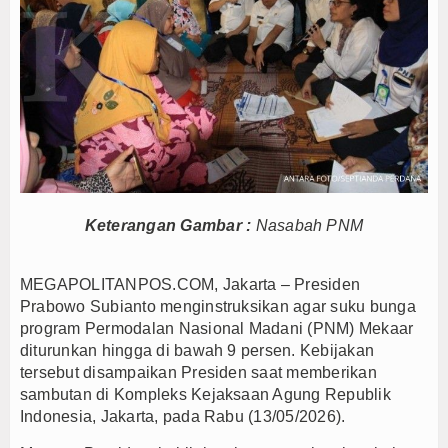
Kaji Tiru ke Bantul, Pemkab Barito Utara Dalami I
Anto Febrianto Tantang Pemuda Majalengka : Mand
Interupsi PDIP Warnai Paripurna APBD Majalengka
Bupati Majalengka Beberkan Hasil Paripurna APB
APBD Majalengka 2026 Naik Jadi Rp 3,14 Triliun, I
Yayasan Kreshna dan RS Husada Jakarta Resmi Be
Bupati Lepas Kontingen Barito Utara Ikuti Jambor
Menteri UMKM Dorong APPI Perkuat Pasar Produ
Keterangan Gambar :
Nasabah PNM
Bupati Barito Utara Hadiri Rakor Pemerintahan 
Kaji Tiru ke Bantul, Pemkab Barito Utara Dalami I
MEGAPOLITANPOS.COM, Jakarta – Presiden
Prabowo Subianto menginstruksikan agar suku bunga
Anto Febrianto Tantang Pemuda Majalengka : Mand
program Permodalan Nasional Madani (PNM) Mekaar
Interupsi PDIP Warnai Paripurna APBD Majalengka
diturunkan hingga di bawah 9 persen. Kebijakan
Bupati Majalengka Beberkan Hasil Paripurna APB
tersebut disampaikan Presiden saat memberikan
APBD Majalengka 2026 Naik Jadi Rp 3,14 Triliun, I
sambutan di Kompleks Kejaksaan Agung Republik
Indonesia, Jakarta, pada Rabu (13/05/2026).
Yayasan Kreshna dan RS Husada Jakarta Resmi Be
Bupati Lepas Kontingen Barito Utara Ikuti Jambor