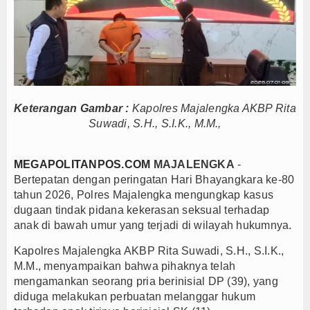
Kapolres Majalengka Ajak Bobotoh Junjung Sport
Munjirin Panen Padi Ciherang di Cakung, Urban Fa
PTPN I Ubah Aset Jadi Mesin Pertumbuhan, Cafe d
PWHI Kota Tangerang Minta Dugaan Intimidasi te
PWI dan AFPI Perkuat Literasi Keuangan, Edukasi
Keterangan Gambar :
Kapolres Majalengka AKBP Rita
Nurhadi Anggota Komisi IX DPR RI Getol Kritisi 
Suwadi, S.H., S.I.K., M.M.,
Majalengka Siaga Narkoba, UNMA dan Bupati Sat
Bupati Majalengka Ajak Ribuan Bobotoh Doakan P
MEGAPOLITANPOS.COM
MAJALENGKA
-
Ateng Sutisna Satukan Ribuan Bobotoh, Nobar Fin
Bertepatan dengan peringatan Hari Bhayangkara ke-80
SIAL Food & Drinks Indonesia 2026 Perkuat Posi
tahun 2026, Polres Majalengka mengungkap kasus
dugaan tindak pidana kekerasan seksual terhadap
Kapolres Majalengka Ajak Bobotoh Junjung Sport
anak di bawah umur yang terjadi di wilayah hukumnya.
Munjirin Panen Padi Ciherang di Cakung, Urban Fa
Kapolres Majalengka AKBP Rita Suwadi, S.H., S.I.K.,
PTPN I Ubah Aset Jadi Mesin Pertumbuhan, Cafe d
M.M., menyampaikan bahwa pihaknya telah
PWHI Kota Tangerang Minta Dugaan Intimidasi te
mengamankan seorang pria berinisial DP (39), yang
PWI dan AFPI Perkuat Literasi Keuangan, Edukasi
diduga melakukan perbuatan melanggar hukum
Nurhadi Anggota Komisi IX DPR RI Getol Kritisi 