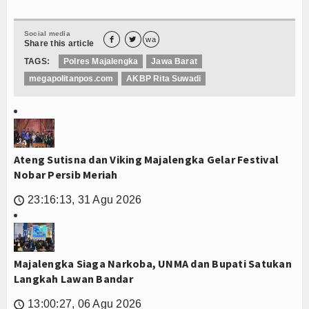
Social media


wa
Share this article
TAGS:
Polres Majalengka
Jawa Barat
megapolitanpos.com
AKBP Rita Suwadi
Ateng Sutisna dan Viking Majalengka Gelar Festival
Nobar Persib Meriah
23:16:13, 31 Agu 2026
🕔
Majalengka Siaga Narkoba, UNMA dan Bupati Satukan
Langkah Lawan Bandar
13:00:27, 06 Agu 2026
🕔