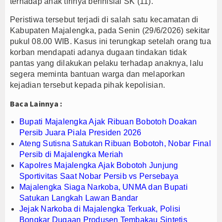
terhadap anak tirinya berinisial SK (11).
Majalengka Siaga Narkoba, UNMA dan Bupati Sat
Peristiwa tersebut terjadi di salah satu kecamatan di
Bupati Majalengka Ajak Ribuan Bobotoh Doakan P
Kabupaten Majalengka, pada Senin (29/6/2026) sekitar
Ateng Sutisna Satukan Ribuan Bobotoh, Nobar Fin
pukul 08.00 WIB. Kasus ini terungkap setelah orang tua
korban mendapati adanya dugaan tindakan tidak
pantas yang dilakukan pelaku terhadap anaknya, lalu
segera meminta bantuan warga dan melaporkan
kejadian tersebut kepada pihak kepolisian.
Baca Lainnya :
Bupati Majalengka Ajak Ribuan Bobotoh Doakan
Persib Juara Piala Presiden 2026
Ateng Sutisna Satukan Ribuan Bobotoh, Nobar Final
Persib di Majalengka Meriah
Kapolres Majalengka Ajak Bobotoh Junjung
Sportivitas Saat Nobar Persib vs Persebaya
Majalengka Siaga Narkoba, UNMA dan Bupati
Satukan Langkah Lawan Bandar
Jejak Narkoba di Majalengka Terkuak, Polisi
Bongkar Dugaan Produsen Tembakau Sintetis