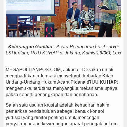
Persib Gagal Juara, Ateng Sutisna Ajak Bobotoh
Bupati Majalengka Ajak Ribuan Bobotoh Doakan P
Ateng Sutisna Satukan Ribuan Bobotoh, Nobar Fin
SIAL Food & Drinks Indonesia 2026 Perkuat Posi
Kapolres Majalengka Ajak Bobotoh Junjung Sport
Keterangan Gambar :
Acara Pemaparan hasil survei
Munjirin Panen Padi Ciherang di Cakung, Urban Fa
LSI tentang RUU KUHAP di Jakarta, Kamis(26/06); Lexi
PTPN I Ubah Aset Jadi Mesin Pertumbuhan, Cafe d
Interupsi PDIP Warnai Paripurna APBD Majalengka
MEGAPOLITANPOS.COM, Jakarta - Desakan untuk
Bupati Majalengka Beberkan Hasil Paripurna APB
menghadirkan reformasi menyeluruh terhadap Kitab
APBD Majalengka 2026 Naik Jadi Rp 3,14 Triliun, I
Undang-Undang Hukum Acara Pidana (
RUU KUHAP
)
Persib Gagal Juara, Ateng Sutisna Ajak Bobotoh
mengemuka, terutama menyangkut mekanisme upaya
paksa seperti penangkapan dan penahanan.
Bupati Majalengka Ajak Ribuan Bobotoh Doakan P
Ateng Sutisna Satukan Ribuan Bobotoh, Nobar Fin
Salah satu usulan krusial adalah kehadiran hakim
SIAL Food & Drinks Indonesia 2026 Perkuat Posi
pemeriksa pendahuluan sebagai bentuk kontrol
yudisial yang dinilai penting untuk mencegah
Kapolres Majalengka Ajak Bobotoh Junjung Sport
penyalahgunaan kewenangan aparat penegak hukum.
Munjirin Panen Padi Ciherang di Cakung, Urban Fa