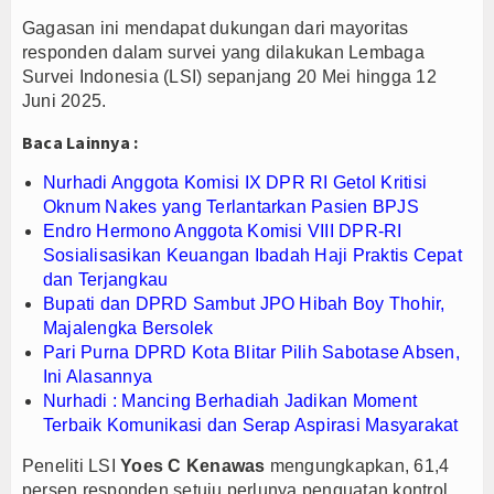
Gagasan ini mendapat dukungan dari mayoritas
PTPN I Ubah Aset Jadi Mesin Pertumbuhan, Cafe d
responden dalam survei yang dilakukan Lembaga
Interupsi PDIP Warnai Paripurna APBD Majalengka
Survei Indonesia (LSI) sepanjang 20 Mei hingga 12
Bupati Majalengka Beberkan Hasil Paripurna APB
Juni 2025.
Baca Lainnya :
Nurhadi Anggota Komisi IX DPR RI Getol Kritisi
Oknum Nakes yang Terlantarkan Pasien BPJS
Endro Hermono Anggota Komisi VIII DPR-RI
Sosialisasikan Keuangan Ibadah Haji Praktis Cepat
dan Terjangkau
Bupati dan DPRD Sambut JPO Hibah Boy Thohir,
Majalengka Bersolek
Pari Purna DPRD Kota Blitar Pilih Sabotase Absen,
Ini Alasannya
Nurhadi : Mancing Berhadiah Jadikan Moment
Terbaik Komunikasi dan Serap Aspirasi Masyarakat
Peneliti LSI
Yoes C Kenawas
mengungkapkan, 61,4
persen responden setuju perlunya penguatan kontrol