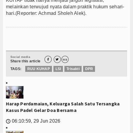
KUHAP tidak hanya menjadi jargon legislasi,
melainkan terwujud nyata dalam praktik hukum sehari-
hari.(Reporter: Achmad Sholeh Alek).
Social media


wa
Share this article
TAGS:
RUU KUHAP
LSI
Trisakti
DPR
Harap Perdamaian, Keluarga Salah Satu Tersangka
Kasus Padel Gelar Doa Bersama
06:10:59, 29 Jun 2026
🕔