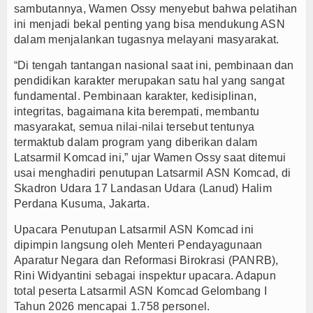
sambutannya, Wamen Ossy menyebut bahwa pelatihan
PTPN I Ubah Aset Jadi Mesin Pertumbuhan, Cafe d
ini menjadi bekal penting yang bisa mendukung ASN
Interupsi PDIP Warnai Paripurna APBD Majalengka
dalam menjalankan tugasnya melayani masyarakat.
Bupati Majalengka Beberkan Hasil Paripurna APB
“Di tengah tantangan nasional saat ini, pembinaan dan
pendidikan karakter merupakan satu hal yang sangat
fundamental. Pembinaan karakter, kedisiplinan,
integritas, bagaimana kita berempati, membantu
masyarakat, semua nilai-nilai tersebut tentunya
termaktub dalam program yang diberikan dalam
Latsarmil Komcad ini,” ujar Wamen Ossy saat ditemui
usai menghadiri penutupan Latsarmil ASN Komcad, di
Skadron Udara 17 Landasan Udara (Lanud) Halim
Perdana Kusuma, Jakarta.
Upacara Penutupan Latsarmil ASN Komcad ini
dipimpin langsung oleh Menteri Pendayagunaan
Aparatur Negara dan Reformasi Birokrasi (PANRB),
Rini Widyantini sebagai inspektur upacara. Adapun
total peserta Latsarmil ASN Komcad Gelombang I
Tahun 2026 mencapai 1.758 personel.