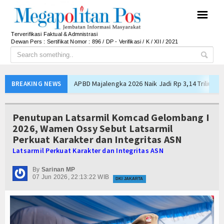
☰
Terverifikasi Faktual & Admnistrasi
Dewan Pers : Sertifikat Nomor : 896 / DP - Verifikasi / K / XII / 2021
APBD Majalengka 2026 Naik Jadi Rp 3,14 Triliun, I
BREAKING NEWS
Persib Gagal Juara, Ateng Sutisna Ajak Bobotoh
Bupati Majalengka Ajak Ribuan Bobotoh Doakan P
Penutupan Latsarmil Komcad Gelombang I
Ateng Sutisna Satukan Ribuan Bobotoh, Nobar Fin
2026, Wamen Ossy Sebut Latsarmil
Perkuat Karakter dan Integritas ASN
SIAL Food & Drinks Indonesia 2026 Perkuat Posi
Latsarmil Perkuat Karakter dan Integritas ASN
Kapolres Majalengka Ajak Bobotoh Junjung Sport
Munjirin Panen Padi Ciherang di Cakung, Urban Fa
By
Sarinan MP
07 Jun 2026, 22:13:22 WIB
DKI JAKARTA
PTPN I Ubah Aset Jadi Mesin Pertumbuhan, Cafe d
Interupsi PDIP Warnai Paripurna APBD Majalengka
Bupati Majalengka Beberkan Hasil Paripurna APB
APBD Majalengka 2026 Naik Jadi Rp 3,14 Triliun, I