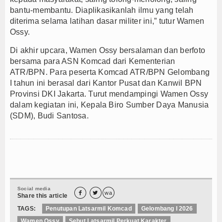
bantu-membantu. Diaplikasikanlah ilmu yang telah
diterima selama latihan dasar militer ini,” tutur Wamen
Ossy.
Di akhir upcara, Wamen Ossy bersalaman dan berfoto
bersama para ASN Komcad dari Kementerian
ATR/BPN. Para peserta Komcad ATR/BPN Gelombang
I tahun ini berasal dari Kantor Pusat dan Kanwil BPN
Provinsi DKI Jakarta. Turut mendampingi Wamen Ossy
dalam kegiatan ini, Kepala Biro Sumber Daya Manusia
(SDM), Budi Santosa.
Social media


wa
Share this article
TAGS:
Penutupan Latsarmil Komcad
Gelombang I 2026
Wamen Ossy
Sebut Latsarmil Perkuat Karakter