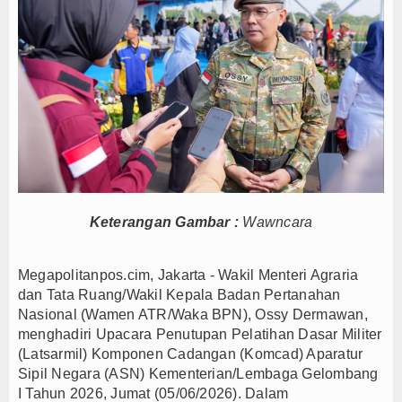
Persib Gagal Juara, Ateng Sutisna Ajak Bobotoh
Bupati Majalengka Ajak Ribuan Bobotoh Doakan P
Ateng Sutisna Satukan Ribuan Bobotoh, Nobar Fin
SIAL Food & Drinks Indonesia 2026 Perkuat Posi
Kapolres Majalengka Ajak Bobotoh Junjung Sport
Munjirin Panen Padi Ciherang di Cakung, Urban Fa
PTPN I Ubah Aset Jadi Mesin Pertumbuhan, Cafe d
Interupsi PDIP Warnai Paripurna APBD Majalengka
Keterangan Gambar :
Wawncara
Bupati Majalengka Beberkan Hasil Paripurna APB
APBD Majalengka 2026 Naik Jadi Rp 3,14 Triliun, I
Megapolitanpos.cim, Jakarta - Wakil Menteri Agraria
Persib Gagal Juara, Ateng Sutisna Ajak Bobotoh
dan Tata Ruang/Wakil Kepala Badan Pertanahan
Bupati Majalengka Ajak Ribuan Bobotoh Doakan P
Nasional (Wamen ATR/Waka BPN), Ossy Dermawan,
Ateng Sutisna Satukan Ribuan Bobotoh, Nobar Fin
menghadiri Upacara Penutupan Pelatihan Dasar Militer
SIAL Food & Drinks Indonesia 2026 Perkuat Posi
(Latsarmil) Komponen Cadangan (Komcad) Aparatur
Sipil Negara (ASN) Kementerian/Lembaga Gelombang
Kapolres Majalengka Ajak Bobotoh Junjung Sport
I Tahun 2026, Jumat (05/06/2026). Dalam
Munjirin Panen Padi Ciherang di Cakung, Urban Fa