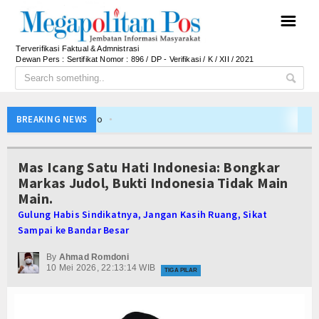
☰
Terverifikasi Faktual & Admnistrasi
Dewan Pers : Sertifikat Nomor : 896 / DP - Verifikasi / K / XII / 2021
Bupati Barito Utara Hadiri Rakor Pemerintahan 
BREAKING NEWS
Kaji Tiru ke Bantul, Pemkab Barito Utara Dalami I
Anto Febrianto Tantang Pemuda Majalengka : Mand
Mas Icang Satu Hati Indonesia: Bongkar
Interupsi PDIP Warnai Paripurna APBD Majalengka
Markas Judol, Bukti Indonesia Tidak Main
Main.
Bupati Majalengka Beberkan Hasil Paripurna APB
Gulung Habis Sindikatnya, Jangan Kasih Ruang, Sikat
APBD Majalengka 2026 Naik Jadi Rp 3,14 Triliun, I
Sampai ke Bandar Besar
Persib Gagal Juara, Ateng Sutisna Ajak Bobotoh
By
Ahmad Romdoni
Bupati Majalengka Ajak Ribuan Bobotoh Doakan P
10 Mei 2026, 22:13:14 WIB
TIGA PILAR
Menteri UMKM Dorong APPI Perkuat Pasar Produ
Bupati Barito Utara Hadiri Rakor Pemerintahan 
Kaji Tiru ke Bantul, Pemkab Barito Utara Dalami I