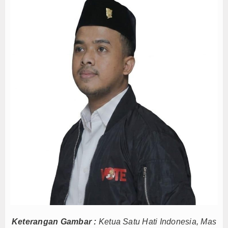
Anto Febrianto Tantang Pemuda Majalengka : Mand
Interupsi PDIP Warnai Paripurna APBD Majalengka
Bupati Majalengka Beberkan Hasil Paripurna APB
APBD Majalengka 2026 Naik Jadi Rp 3,14 Triliun, I
Persib Gagal Juara, Ateng Sutisna Ajak Bobotoh
Bupati Majalengka Ajak Ribuan Bobotoh Doakan P
Menteri UMKM Dorong APPI Perkuat Pasar Produ
Bupati Barito Utara Hadiri Rakor Pemerintahan 
Kaji Tiru ke Bantul, Pemkab Barito Utara Dalami I
Anto Febrianto Tantang Pemuda Majalengka : Mand
Interupsi PDIP Warnai Paripurna APBD Majalengka
Bupati Majalengka Beberkan Hasil Paripurna APB
APBD Majalengka 2026 Naik Jadi Rp 3,14 Triliun, I
Persib Gagal Juara, Ateng Sutisna Ajak Bobotoh
Bupati Majalengka Ajak Ribuan Bobotoh Doakan P
Keterangan Gambar :
Ketua Satu Hati Indonesia, Mas
Menteri UMKM Dorong APPI Perkuat Pasar Produ