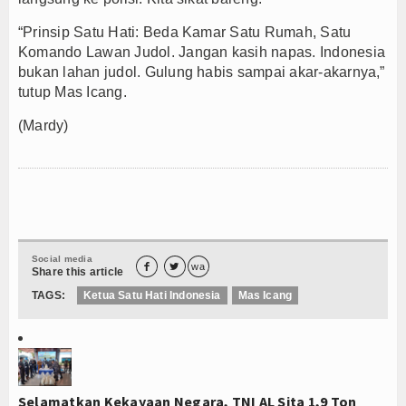
“Prinsip Satu Hati: Beda Kamar Satu Rumah, Satu
Komando Lawan Judol. Jangan kasih napas. Indonesia
bukan lahan judol. Gulung habis sampai akar-akarnya,”
tutup Mas Icang.
(Mardy)
Social media


wa
Share this article
TAGS:
Ketua Satu Hati Indonesia
Mas Icang
Selamatkan Kekayaan Negara, TNI AL Sita 1,9 Ton