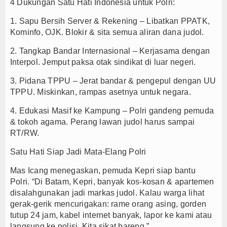
4 Dukungan Satu Hati Indonesia untuk Polri:
1. Sapu Bersih Server & Rekening – Libatkan PPATK,
Kominfo, OJK. Blokir & sita semua aliran dana judol.
2. Tangkap Bandar Internasional – Kerjasama dengan
Interpol. Jemput paksa otak sindikat di luar negeri.
3. Pidana TPPU – Jerat bandar & pengepul dengan UU
TPPU. Miskinkan, rampas asetnya untuk negara.
4. Edukasi Masif ke Kampung – Polri gandeng pemuda
& tokoh agama. Perang lawan judol harus sampai
RT/RW.
Satu Hati Siap Jadi Mata-Elang Polri
Mas Icang menegaskan, pemuda Kepri siap bantu
Polri. “Di Batam, Kepri, banyak kos-kosan & apartemen
disalahgunakan jadi markas judol. Kalau warga lihat
gerak-gerik mencurigakan: rame orang asing, gorden
tutup 24 jam, kabel internet banyak, lapor ke kami atau
langsung ke polisi. Kita sikat bareng.”