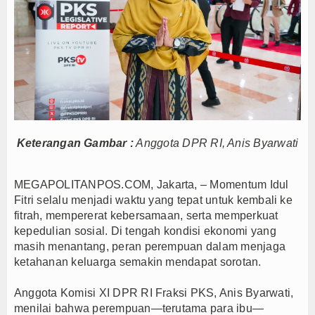
Kapolres Majalengka Ajak Bobotoh Junjung Sport
Munjirin Panen Padi Ciherang di Cakung, Urban Fa
PTPN I Ubah Aset Jadi Mesin Pertumbuhan, Cafe d
PWHI Kota Tangerang Minta Dugaan Intimidasi te
PWI dan AFPI Perkuat Literasi Keuangan, Edukasi
Nurhadi Anggota Komisi IX DPR RI Getol Kritisi 
Majalengka Siaga Narkoba, UNMA dan Bupati Sat
Keterangan Gambar :
Anggota DPR RI, Anis Byarwati
Bupati Majalengka Ajak Ribuan Bobotoh Doakan P
Ateng Sutisna Satukan Ribuan Bobotoh, Nobar Fin
MEGAPOLITANPOS.COM, Jakarta, – Momentum Idul
SIAL Food & Drinks Indonesia 2026 Perkuat Posi
Fitri selalu menjadi waktu yang tepat untuk kembali ke
fitrah, mempererat kebersamaan, serta memperkuat
Kapolres Majalengka Ajak Bobotoh Junjung Sport
kepedulian sosial. Di tengah kondisi ekonomi yang
Munjirin Panen Padi Ciherang di Cakung, Urban Fa
masih menantang, peran perempuan dalam menjaga
PTPN I Ubah Aset Jadi Mesin Pertumbuhan, Cafe d
ketahanan keluarga semakin mendapat sorotan.
PWHI Kota Tangerang Minta Dugaan Intimidasi te
Anggota Komisi XI DPR RI Fraksi PKS, Anis Byarwati,
PWI dan AFPI Perkuat Literasi Keuangan, Edukasi
menilai bahwa perempuan—terutama para ibu—
Nurhadi Anggota Komisi IX DPR RI Getol Kritisi 