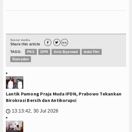
Social media


wa
Share this article
TAGS:
PKS
DPR
Anis Byarwati
Iedul Fitri
Ramadan
Lantik Pamong Praja Muda IPDN, Prabowo Tekankan
Birokrasi Bersih dan Antikorupsi
13:13:42, 30 Jul 2026
🕔