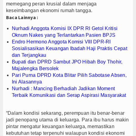
memegang peran krusial dalam menjaga
Majalengka Siaga Narkoba, UNMA dan Bupati Sat
keseimbangan ekonomi rumah tangga.
Bupati Majalengka Ajak Ribuan Bobotoh Doakan P
Baca Lainnya :
Ateng Sutisna Satukan Ribuan Bobotoh, Nobar Fin
Nurhadi Anggota Komisi IX DPR RI Getol Kritisi
Oknum Nakes yang Terlantarkan Pasien BPJS
Endro Hermono Anggota Komisi VIII DPR-RI
Sosialisasikan Keuangan Ibadah Haji Praktis Cepat
dan Terjangkau
Bupati dan DPRD Sambut JPO Hibah Boy Thohir,
Majalengka Bersolek
Pari Purna DPRD Kota Blitar Pilih Sabotase Absen,
Ini Alasannya
Nurhadi : Mancing Berhadiah Jadikan Moment
Terbaik Komunikasi dan Serap Aspirasi Masyarakat
“Dalam kondisi sekarang, perempuan itu benar-benar
jadi penopang utama di keluarga. Para ibu harus makin
pintar mengatur keuangan keluarga, memastikan
kebutuhan tetap terpenuhi walaupun kondisi ekonomi