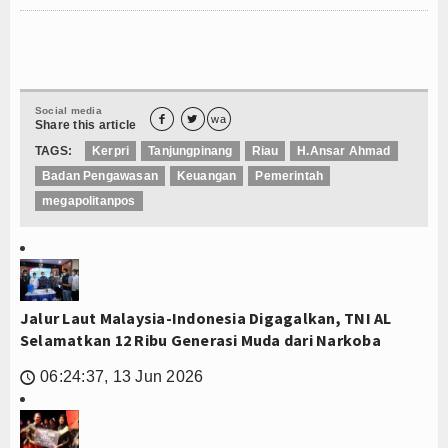
Social media


wa
Share this article
TAGS:
Kerpri
Tanjungpinang
Riau
H.Ansar Ahmad
Badan Pengawasan
Keuangan
Pemerintah
megapolitanpos
Jalur Laut Malaysia-Indonesia Digagalkan, TNI AL
Selamatkan 12 Ribu Generasi Muda dari Narkoba
06:24:37, 13 Jun 2026
🕔