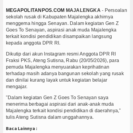
Menteri UMKM Dorong APPI Perkuat Pasar Produ
MEGAPOLITANPOS.COM
MAJALENGKA
- Persoalan
Menko Polkam Ajak LPM Berani Ambil Langkah Ny
sekolah rusak di Kabupaten Majalengka akhirnya
menggema hingga Senayan. Dalam kegiatan Gen Z
M.Rifa\'i : Musancab Targetkan 14 Kursi Parleme
Goes To Senayan, aspirasi anak muda Majalengka
terkait kondisi pendidikan disampaikan langsung
kepada anggota DPR RI.
Dikutip dari akun Instagram resmi Anggota DPR RI
Fraksi PKS, Ateng Sutisna, Rabu (20/05/2026), para
pemuda Majalengka menyuarakan keprihatinan
terhadap masih adanya bangunan sekolah yang rusak
dan dinilai kurang layak untuk kegiatan belajar
mengajar.
"Dalam kegiatan Gen Z Goes To Senayan saya
menerima berbagai aspirasi dari anak-anak muda
Majalengka terkait kondisi pendidikan di daerahnya,"
tulis Ateng Sutisna dalam unggahannya.
Baca Lainnya :