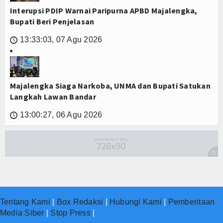
Interupsi PDIP Warnai Paripurna APBD Majalengka,
Bupati Beri Penjelasan
13:33:03, 07 Agu 2026
🕔
Majalengka Siaga Narkoba, UNMA dan Bupati Satukan
Langkah Lawan Bandar
13:00:27, 06 Agu 2026
🕔
Tentang Kami
|
Box Redaksi
|
Hubungi Kami
|
Pemberitaan
Media Siber
|
Stop Press
|