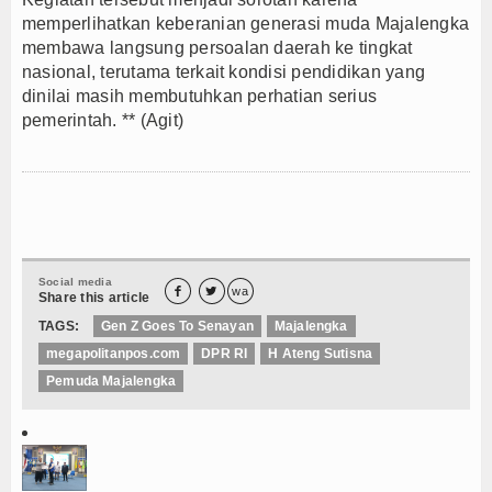
memperlihatkan keberanian generasi muda Majalengka
membawa langsung persoalan daerah ke tingkat
nasional, terutama terkait kondisi pendidikan yang
dinilai masih membutuhkan perhatian serius
pemerintah. ** (Agit)
Social media


wa
Share this article
TAGS:
Gen Z Goes To Senayan
Majalengka
megapolitanpos.com
DPR RI
H Ateng Sutisna
Pemuda Majalengka