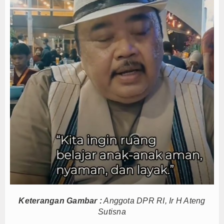
Operasi Laut Gabungan Sita 1,3 Ton Ketamine, 
Pramono Anung Dukung Kolaborasi Bank Jakarta-P
Sambut HUT RI ke-81, Wali Kota Depok Sebar Rib
Bukan Sekadar Sponsor, Bank Jakarta Bangun Ke
Yayasan Kreshna dan RS Husada Jakarta Resmi Be
Bupati Lepas Kontingen Barito Utara Ikuti Jambor
Menteri UMKM Dorong APPI Perkuat Pasar Produ
Menko Polkam Ajak LPM Berani Ambil Langkah Ny
M.Rifa\'i : Musancab Targetkan 14 Kursi Parleme
Launching Kopi Bubuk Konvensional Jos Jiz Siap 
Operasi Laut Gabungan Sita 1,3 Ton Ketamine, 
Pramono Anung Dukung Kolaborasi Bank Jakarta-P
Sambut HUT RI ke-81, Wali Kota Depok Sebar Rib
Bukan Sekadar Sponsor, Bank Jakarta Bangun Ke
Keterangan Gambar :
Anggota DPR RI, Ir H Ateng
Yayasan Kreshna dan RS Husada Jakarta Resmi Be
Sutisna
Bupati Lepas Kontingen Barito Utara Ikuti Jambor