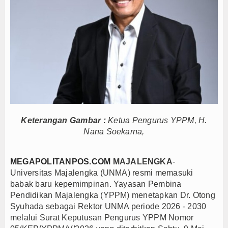
Persib Gagal Juara, Ateng Sutisna Ajak Bobotoh
Bupati Majalengka Ajak Ribuan Bobotoh Doakan P
Ateng Sutisna Satukan Ribuan Bobotoh, Nobar Fin
SIAL Food & Drinks Indonesia 2026 Perkuat Posi
Kapolres Majalengka Ajak Bobotoh Junjung Sport
Munjirin Panen Padi Ciherang di Cakung, Urban Fa
PTPN I Ubah Aset Jadi Mesin Pertumbuhan, Cafe d
Interupsi PDIP Warnai Paripurna APBD Majalengka
Keterangan Gambar :
Ketua Pengurus YPPM, H.
Bupati Majalengka Beberkan Hasil Paripurna APB
Nana Soekarna,
APBD Majalengka 2026 Naik Jadi Rp 3,14 Triliun, I
Persib Gagal Juara, Ateng Sutisna Ajak Bobotoh
MEGAPOLITANPOS.COM
MAJALENGKA
-
Bupati Majalengka Ajak Ribuan Bobotoh Doakan P
Universitas Majalengka (UNMA) resmi memasuki
babak baru kepemimpinan. Yayasan Pembina
Ateng Sutisna Satukan Ribuan Bobotoh, Nobar Fin
Pendidikan Majalengka (YPPM) menetapkan Dr. Otong
SIAL Food & Drinks Indonesia 2026 Perkuat Posi
Syuhada sebagai Rektor UNMA periode 2026 - 2030
Kapolres Majalengka Ajak Bobotoh Junjung Sport
melalui Surat Keputusan Pengurus YPPM Nomor
Munjirin Panen Padi Ciherang di Cakung, Urban Fa