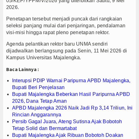
05/KEP/YPPM/V/2026 yang diterbitkan Sabtu, 9 Mei
2026.
PTPN I Ubah Aset Jadi Mesin Pertumbuhan, Cafe d
Interupsi PDIP Warnai Paripurna APBD Majalengka
Penetapan tersebut menjadi puncak dari rangkaian
Bupati Majalengka Beberkan Hasil Paripurna APB
seleksi panjang mulai dari penjaringan, pendalaman
visi-misi hingga rapat pleno penetapan rektor.
Agenda pelantikan rektor baru UNMA sendiri
dijadwalkan berlangsung pada Senin, 11 Mei 2026 di
Kampus Universitas Majalengka.
Baca Lainnya :
Interupsi PDIP Warnai Paripurna APBD Majalengka,
Bupati Beri Penjelasan
Bupati Majalengka Beberkan Hasil Paripurna APBD
2026, Dana Tetap Aman
APBD Majalengka 2026 Naik Jadi Rp 3,14 Triliun, Ini
Rincian Anggarannya
Persib Gagal Juara, Ateng Sutisna Ajak Bobotoh
Tetap Solid dan Bermartabat
Bupati Majalengka Ajak Ribuan Bobotoh Doakan