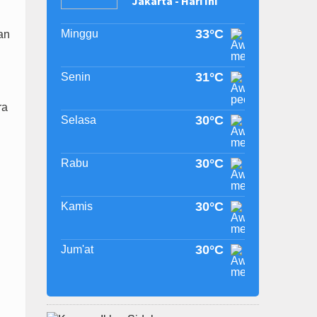
Jakarta - Hari Ini
33°C
Minggu
an
31°C
Senin
ra
30°C
Selasa
30°C
Rabu
30°C
Kamis
30°C
Jum'at