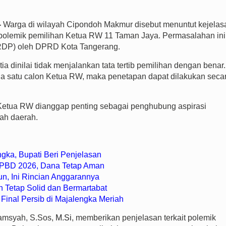
-
Warga di wilayah Cipondoh Makmur disebut menuntut kejelas
am polemik pemilihan Ketua RW 11 Taman Jaya. Permasalahan ini
RDP) oleh DPRD Kota Tangerang.
a dinilai tidak menjalankan tata tertib pemilihan dengan benar.
a satu calon Ketua RW, maka penetapan dapat dilakukan seca
 Ketua RW dianggap penting sebagai penghubung aspirasi
tah daerah.
gka, Bupati Beri Penjelasan
 APBD 2026, Dana Tetap Aman
un, Ini Rincian Anggarannya
h Tetap Solid dan Bermartabat
Final Persib di Majalengka Meriah
amsyah, S.Sos,
M.Si
, memberikan penjelasan terkait polemik