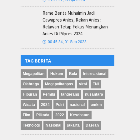
Rame Berita Muhaimin Jadi
Cawapres Anies, Rekan Anies :
Relawan Tetap Fokus Menangkan
Anies Di Pilpres 2024
🕔
00:45:34, 01 Sep 2023
TAG BERITA
Megapolitan
Hukum
Bola
Internasional
Olahraga
Megapolitanpos
viral
TNI
Hiburan
Pemilu
tangerang
nusantara
Wisata
2024
Polri
nasional
umkm
Film
Pilkada
2022
Kesehatan
Teknologi
Nasional
jakarta
Daerah