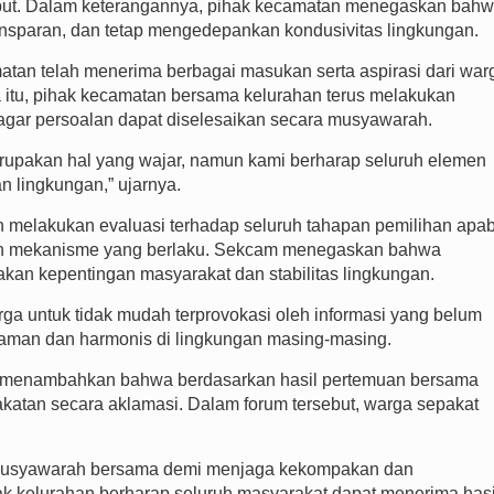
sebut. Dalam keterangannya, pihak kecamatan menegaskan bah
ransparan, dan tetap mengedepankan kondusivitas lingkungan.
n telah menerima berbagai masukan serta aspirasi dari war
a itu, pihak kecamatan bersama kelurahan terus melakukan
agar persoalan dapat diselesaikan secara musyawarah.
upakan hal yang wajar, namun kami berharap seluruh elemen
n lingkungan,” ujarnya.
n melakukan evaluasi terhadap seluruh tahapan pemilihan apab
ngan mekanisme yang berlaku. Sekcam menegaskan bahwa
kan kepentingan masyarakat dan stabilitas lingkungan.
 untuk tidak mudah terprovokasi oleh informasi yang belum
 aman dan harmonis di lingkungan masing-masing.
. menambahkan bahwa berdasarkan hasil pertemuan bersama
akatan secara aklamasi. Dalam forum tersebut, warga sepakat
i musyawarah bersama demi menjaga kekompakan dan
k kelurahan berharap seluruh masyarakat dapat menerima hasi