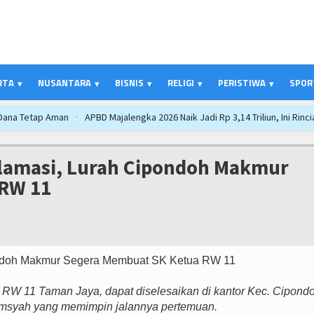
RTA
NUSANTARA
BISNIS
RELIGI
PERISTIWA
SPOR
ka 2026 Naik Jadi Rp 3,14 Triliun, Ini Rincian Anggarannya
Persib Gagal 
dagangan Global
Kapolres Majalengka Ajak Bobotoh Junjung Sportivitas 
engka Beberkan Hasil Paripurna APBD 2026, Dana Tetap Aman
APBD Majalen
klamasi, Lurah Cipondoh Makmur
Food & Drinks Indonesia 2026 Perkuat Posisi Indonesia sebagai Hub Pangan
RW 11
terupsi PDIP Warnai Paripurna APBD Majalengka, Bupati Beri Penjelasan
B
 Sutisna Satukan Ribuan Bobotoh, Nobar Final Persib di Majalengka Meriah
PTPN I Ubah Aset Jadi Mesin Pertumbuhan, Cafe dan Gerai Produk Hilir S
RW 11 Taman Jaya, dapat diselesaikan di kantor Kec. Cipondo
msyah yang memimpin jalannya pertemuan.