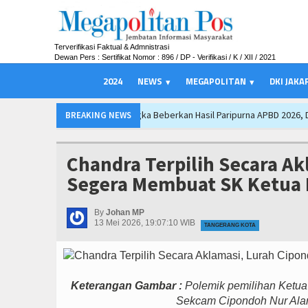
Terverifikasi Faktual & Admnistrasi
Dewan Pers : Sertifikat Nomor : 896 / DP - Verifikasi / K / XII / 2021
2024
NEWS
MEGAPOLITAN
DKI JAKA
ngka Beberkan Hasil Paripurna APBD 2026, Dana Tetap Aman
APBD Majaleng
BREAKING NEWS
rinks Indonesia 2026 Perkuat Posisi Indonesia sebagai Hub Pangan dan Per
 Warnai Paripurna APBD Majalengka, Bupati Beri Penjelasan
Bupati Majal
Chandra Terpilih Secara A
Satukan Ribuan Bobotoh, Nobar Final Persib di Majalengka Meriah
SIAL 
Segera Membuat SK Ketua 
et Jadi Mesin Pertumbuhan, Cafe dan Gerai Produk Hilir Segera Hadir
In
ngka Ajak Ribuan Bobotoh Doakan Persib Juara Piala Presiden 2026
Ateng
By
Johan MP
13 Mei 2026, 19:07:10 WIB
TANGERANG KOTA
 Padi Ciherang di Cakung, Urban Farming Bali Lestari Hasilkan 10 Ton Gabah
Keterangan Gambar :
Polemik pemilihan Ketua 
Sekcam Cipondoh Nur Ala