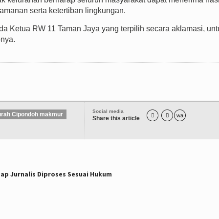
amanan serta ketertiban lingkungan.
 Ketua RW 11 Taman Jaya yang terpilih secara aklamasi, unt
pnya.
Social media
lurah Cipondoh makmur


wa
Share this article
ap Jurnalis Diproses Sesuai Hukum