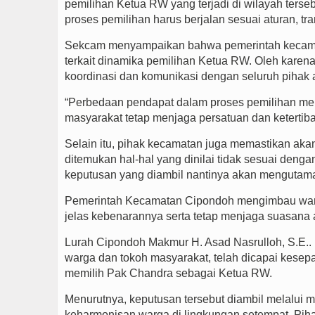
pemilihan Ketua RW yang terjadi di wilayah ter
proses pemilihan harus berjalan sesuai aturan, t
Sekcam menyampaikan bahwa pemerintah kecamata
terkait dinamika pemilihan Ketua RW. Oleh karen
koordinasi dan komunikasi dengan seluruh pihak 
“Perbedaan pendapat dalam proses pemilihan mer
masyarakat tetap menjaga persatuan dan ketertiba
Selain itu, pihak kecamatan juga memastikan aka
ditemukan hal-hal yang dinilai tidak sesuai de
keputusan yang diambil nantinya akan mengutama
Pemerintah Kecamatan Cipondoh mengimbau warga
jelas kebenarannya serta tetap menjaga suasana
Lurah Cipondoh Makmur H. Asad Nasrulloh, S.E.
warga dan tokoh masyarakat, telah dicapai kesep
memilih Pak Chandra sebagai Ketua RW.
Menurutnya, keputusan tersebut diambil melalu
keharmonisan warga di lingkungan setempat. Piha