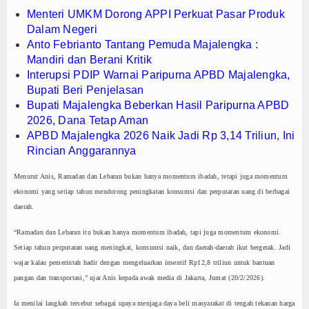
Menteri UMKM Dorong APPI Perkuat Pasar Produk
Dalam Negeri
Anto Febrianto Tantang Pemuda Majalengka :
Mandiri dan Berani Kritik
Interupsi PDIP Warnai Paripurna APBD Majalengka,
Bupati Beri Penjelasan
Bupati Majalengka Beberkan Hasil Paripurna APBD
2026, Dana Tetap Aman
APBD Majalengka 2026 Naik Jadi Rp 3,14 Triliun, Ini
Rincian Anggarannya
Menurut Anis, Ramadan dan Lebaran bukan hanya momentum ibadah, tetapi juga momentum
ekonomi yang setiap tahun mendorong peningkatan konsumsi dan perputaran uang di berbagai
daerah.
“Ramadan dan Lebaran itu bukan hanya momentum ibadah, tapi juga momentum ekonomi.
Setiap tahun perputaran uang meningkat, konsumsi naik, dan daerah-daerah ikut bergerak. Jadi
wajar kalau pemerintah hadir dengan mengeluarkan insentif Rp12,8 triliun untuk bantuan
pangan dan transportasi,” ujar Anis kepada awak media di Jakarta, Jumat (20/2/2026).
Ia menilai langkah tersebut sebagai upaya menjaga daya beli masyarakat di tengah tekanan harga