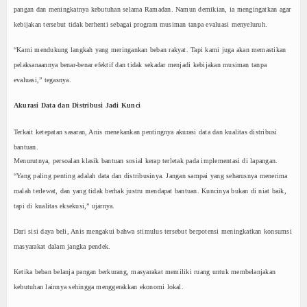
pangan dan meningkatnya kebutuhan selama Ramadan. Namun demikian, ia mengingatkan agar
kebijakan tersebut tidak berhenti sebagai program musiman tanpa evaluasi menyeluruh.
“Kami mendukung langkah yang meringankan beban rakyat. Tapi kami juga akan memastikan
pelaksanaannya benar-benar efektif dan tidak sekadar menjadi kebijakan musiman tanpa
evaluasi,” tegasnya.
Akurasi Data dan Distribusi Jadi Kunci
Terkait ketepatan sasaran, Anis menekankan pentingnya akurasi data dan kualitas distribusi
bantuan.
Menurutnya, persoalan klasik bantuan sosial kerap terletak pada implementasi di lapangan.
“Yang paling penting adalah data dan distribusinya. Jangan sampai yang seharusnya menerima
malah terlewat, dan yang tidak berhak justru mendapat bantuan. Kuncinya bukan di niat baik,
tapi di kualitas eksekusi,” ujarnya.
Dari sisi daya beli, Anis mengakui bahwa stimulus tersebut berpotensi meningkatkan konsumsi
masyarakat dalam jangka pendek.
Ketika beban belanja pangan berkurang, masyarakat memiliki ruang untuk membelanjakan
kebutuhan lainnya sehingga menggerakkan ekonomi lokal.