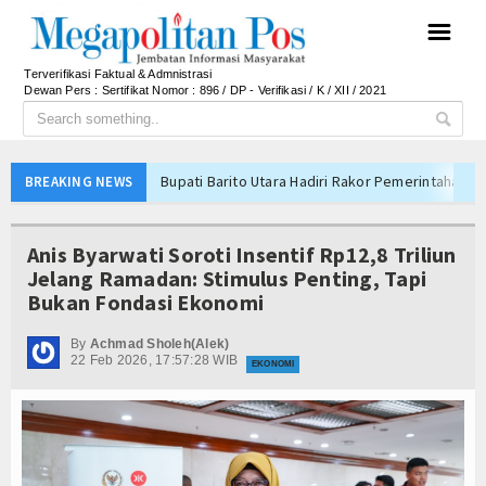
☰
Terverifikasi Faktual & Admnistrasi
Dewan Pers : Sertifikat Nomor : 896 / DP - Verifikasi / K / XII / 2021
Bupati Barito Utara Hadiri Rakor Pemerintahan 
BREAKING NEWS
Kaji Tiru ke Bantul, Pemkab Barito Utara Dalami I
Anto Febrianto Tantang Pemuda Majalengka : Mand
Anis Byarwati Soroti Insentif Rp12,8 Triliun
Interupsi PDIP Warnai Paripurna APBD Majalengka
Jelang Ramadan: Stimulus Penting, Tapi
Bukan Fondasi Ekonomi
Bupati Majalengka Beberkan Hasil Paripurna APB
APBD Majalengka 2026 Naik Jadi Rp 3,14 Triliun, I
By
Achmad Sholeh(Alek)
22 Feb 2026, 17:57:28 WIB
Persib Gagal Juara, Ateng Sutisna Ajak Bobotoh
EKONOMI
Bupati Majalengka Ajak Ribuan Bobotoh Doakan P
Menteri UMKM Dorong APPI Perkuat Pasar Produ
Bupati Barito Utara Hadiri Rakor Pemerintahan 
Kaji Tiru ke Bantul, Pemkab Barito Utara Dalami I