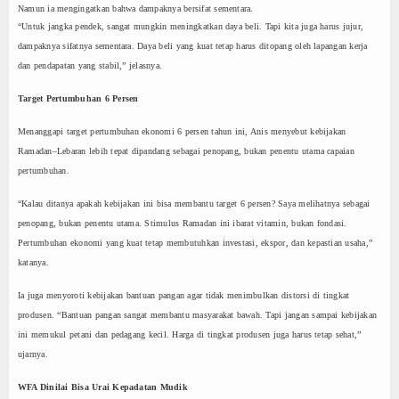
Namun ia mengingatkan bahwa dampaknya bersifat sementara.
“Untuk jangka pendek, sangat mungkin meningkatkan daya beli. Tapi kita juga harus jujur,
dampaknya sifatnya sementara. Daya beli yang kuat tetap harus ditopang oleh lapangan kerja
dan pendapatan yang stabil,” jelasnya.
Target Pertumbuhan 6 Persen
Menanggapi target pertumbuhan ekonomi 6 persen tahun ini, Anis menyebut kebijakan
Ramadan–Lebaran lebih tepat dipandang sebagai penopang, bukan penentu utama capaian
pertumbuhan.
“Kalau ditanya apakah kebijakan ini bisa membantu target 6 persen? Saya melihatnya sebagai
penopang, bukan penentu utama. Stimulus Ramadan ini ibarat vitamin, bukan fondasi.
Pertumbuhan ekonomi yang kuat tetap membutuhkan investasi, ekspor, dan kepastian usaha,”
katanya.
Ia juga menyoroti kebijakan bantuan pangan agar tidak menimbulkan distorsi di tingkat
produsen. “Bantuan pangan sangat membantu masyarakat bawah. Tapi jangan sampai kebijakan
ini memukul petani dan pedagang kecil. Harga di tingkat produsen juga harus tetap sehat,”
ujarnya.
WFA Dinilai Bisa Urai Kepadatan Mudik