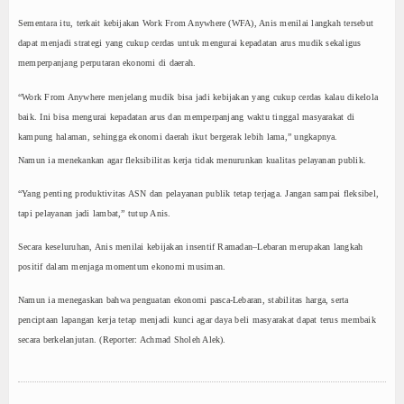
Sementara itu, terkait kebijakan Work From Anywhere (WFA), Anis menilai langkah tersebut
dapat menjadi strategi yang cukup cerdas untuk mengurai kepadatan arus mudik sekaligus
memperpanjang perputaran ekonomi di daerah.
“Work From Anywhere menjelang mudik bisa jadi kebijakan yang cukup cerdas kalau dikelola
baik. Ini bisa mengurai kepadatan arus dan memperpanjang waktu tinggal masyarakat di
kampung halaman, sehingga ekonomi daerah ikut bergerak lebih lama,” ungkapnya.
Namun ia menekankan agar fleksibilitas kerja tidak menurunkan kualitas pelayanan publik.
“Yang penting produktivitas ASN dan pelayanan publik tetap terjaga. Jangan sampai fleksibel,
tapi pelayanan jadi lambat,” tutup Anis.
Secara keseluruhan, Anis menilai kebijakan insentif Ramadan–Lebaran merupakan langkah
positif dalam menjaga momentum ekonomi musiman.
Namun ia menegaskan bahwa penguatan ekonomi pasca-Lebaran, stabilitas harga, serta
penciptaan lapangan kerja tetap menjadi kunci agar daya beli masyarakat dapat terus membaik
secara berkelanjutan. (Reporter: Achmad Sholeh Alek).