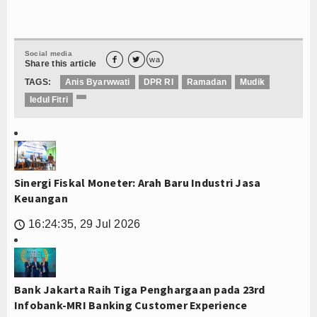
Social media


wa
Share this article
TAGS:
Anis Byarwwati
DPR RI
Ramadan
Mudik
Iedul Fitri
Sinergi Fiskal Moneter: Arah Baru Industri Jasa
Keuangan
16:24:35, 29 Jul 2026
🕔
Bank Jakarta Raih Tiga Penghargaan pada 23rd
Infobank-MRI Banking Customer Experience