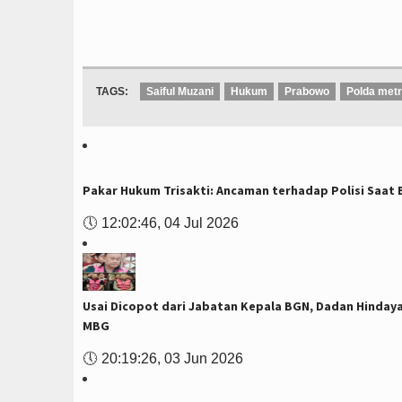
TAGS:
Saiful Muzani
Hukum
Prabowo
Polda metr
Pakar Hukum Trisakti: Ancaman terhadap Polisi Saat 
🕔
12:02:46, 04 Jul 2026
Usai Dicopot dari Jabatan Kepala BGN, Dadan Hinday
MBG
🕔
20:19:26, 03 Jun 2026