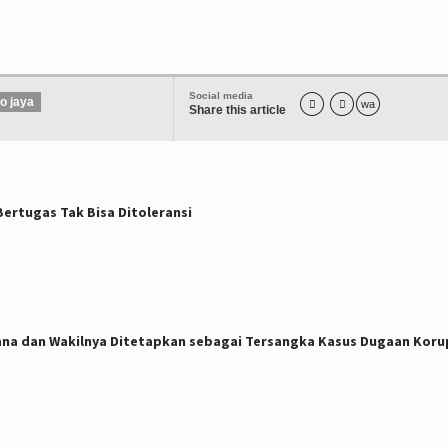
Social media
o jaya


wa
Share this article
Bertugas Tak Bisa Ditoleransi
ana dan Wakilnya Ditetapkan sebagai Tersangka Kasus Dugaan Koru