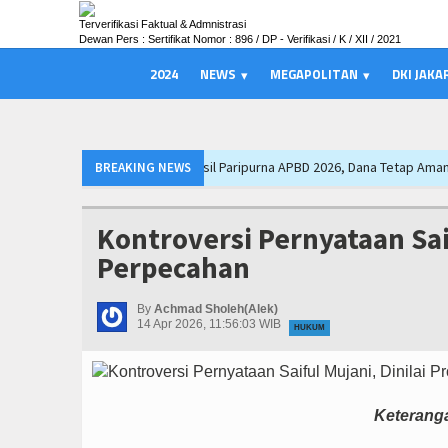
Terverifikasi Faktual & Admnistrasi
Dewan Pers : Sertifikat Nomor : 896 / DP - Verifikasi / K / XII / 2021
2024
NEWS
MEGAPOLITAN
DKI JAKA
Hasil Paripurna APBD 2026, Dana Tetap Aman
APBD Majalengka 2026 Naik J
BREAKING NEWS
a 2026 Perkuat Posisi Indonesia sebagai Hub Pangan dan Perdagangan Globa
rna APBD Majalengka, Bupati Beri Penjelasan
Bupati Majalengka Beberkan
Kontroversi Pernyataan Saif
n Bobotoh, Nobar Final Persib di Majalengka Meriah
SIAL Food & Drinks 
Perpecahan
Pertumbuhan, Cafe dan Gerai Produk Hilir Segera Hadir
Interupsi PDIP W
an Bobotoh Doakan Persib Juara Piala Presiden 2026
Ateng Sutisna Satuk
By
Achmad Sholeh(Alek)
14 Apr 2026, 11:56:03 WIB
HUKUM
 di Cakung, Urban Farming Bali Lestari Hasilkan 10 Ton Gabah
PTPN I Ubah
Keterang