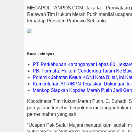
MEGAPOLITANPOS.COM, Jakarta – Pernyataan peng
Relawan Tim Hukum Merah Putih menilai ucapanny
terhadap Presiden Prabowo Subianto.
Baca Lainnya :
PT. Perkebunan Karanganyar Lepas 80 Hektar
PB. Formula: Hukum Cenderung Tajam Ke Baw
Polemik Jabatan Ketua KONI Kota Blitar, Ini Ka
Kementerian ATR/BPN Tegaskan Dukungan ter
Menkop Siapkan Kopdes Merah Putih Jadi Gar
Koordinator Tim Hukum Merah Putih, C. Suhadi,
pernyataan tersebut berpotensi melanggar hukum
pemerintahan yang sah.
“Ucapan Pak Saiful Mujani menurut kami sudah 
Subianto,” ujar Suhadi dalam keterangannya di Jak