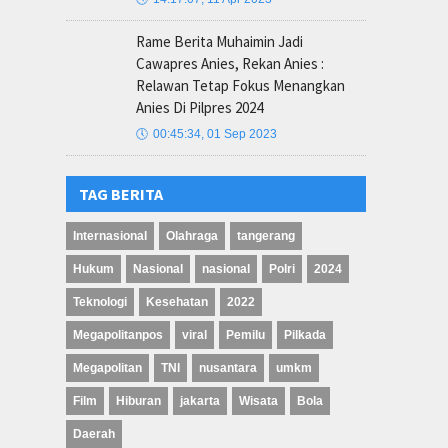
Rame Berita Muhaimin Jadi
Cawapres Anies, Rekan Anies :
Relawan Tetap Fokus Menangkan
Anies Di Pilpres 2024
🕔
00:45:34, 01 Sep 2023
TAG BERITA
Internasional
Olahraga
tangerang
Hukum
Nasional
nasional
Polri
2024
Teknologi
Kesehatan
2022
Megapolitanpos
viral
Pemilu
Pilkada
Megapolitan
TNI
nusantara
umkm
Film
Hiburan
jakarta
Wisata
Bola
Daerah