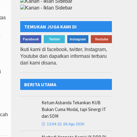
tas
TEMUKAN JUGA KAMI DI
k
Facebook
Twitter
Instagram
Youtube
Ikuti kami di facebook, twitter, Instagram,
Youtube dan dapatkan informasi terbaru
dari kami disana.
i
BERITA UTAMA
Ketum Asbanda Tekankan KUB
Bukan Cuma Modal, tapi Sinergi IT
ecah
dan SDM
🕔
13:04:10, 06 Agu 2026