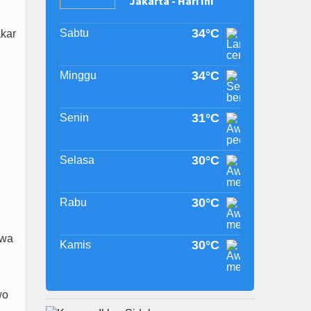
Jakarta - Hari Ini
34°C
Sabtu
kar
34°C
Minggu
31°C
Senin
30°C
Selasa
30°C
Rabu
hwa
30°C
Kamis
wo