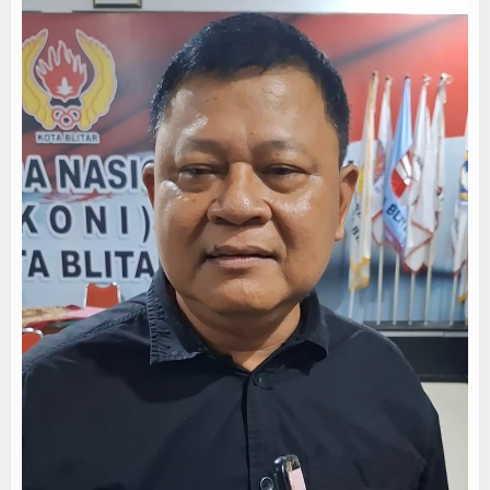
Persib Gagal Juara, Ateng Sutisna Ajak Bobotoh
Bupati Majalengka Ajak Ribuan Bobotoh Doakan P
Ateng Sutisna Satukan Ribuan Bobotoh, Nobar Fin
SIAL Food & Drinks Indonesia 2026 Perkuat Posi
Kapolres Majalengka Ajak Bobotoh Junjung Sport
Munjirin Panen Padi Ciherang di Cakung, Urban Fa
PTPN I Ubah Aset Jadi Mesin Pertumbuhan, Cafe d
Interupsi PDIP Warnai Paripurna APBD Majalengka
Bupati Majalengka Beberkan Hasil Paripurna APB
APBD Majalengka 2026 Naik Jadi Rp 3,14 Triliun, I
Persib Gagal Juara, Ateng Sutisna Ajak Bobotoh
Bupati Majalengka Ajak Ribuan Bobotoh Doakan P
Ateng Sutisna Satukan Ribuan Bobotoh, Nobar Fin
SIAL Food & Drinks Indonesia 2026 Perkuat Posi
Kapolres Majalengka Ajak Bobotoh Junjung Sport
Munjirin Panen Padi Ciherang di Cakung, Urban Fa