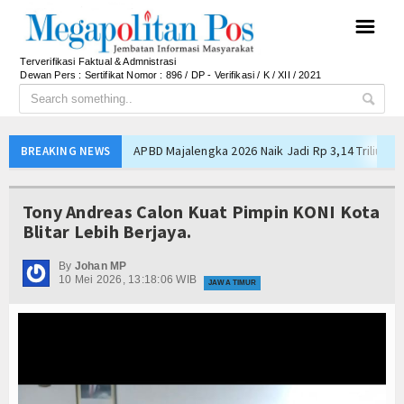
☰
Terverifikasi Faktual & Admnistrasi
Dewan Pers : Sertifikat Nomor : 896 / DP - Verifikasi / K / XII / 2021
APBD Majalengka 2026 Naik Jadi Rp 3,14 Triliun, I
BREAKING NEWS
Persib Gagal Juara, Ateng Sutisna Ajak Bobotoh
Bupati Majalengka Ajak Ribuan Bobotoh Doakan P
Tony Andreas Calon Kuat Pimpin KONI Kota
Ateng Sutisna Satukan Ribuan Bobotoh, Nobar Fin
Blitar Lebih Berjaya.
SIAL Food & Drinks Indonesia 2026 Perkuat Posi
By
Johan MP
Kapolres Majalengka Ajak Bobotoh Junjung Sport
10 Mei 2026, 13:18:06 WIB
JAWA TIMUR
Munjirin Panen Padi Ciherang di Cakung, Urban Fa
PTPN I Ubah Aset Jadi Mesin Pertumbuhan, Cafe d
Interupsi PDIP Warnai Paripurna APBD Majalengka
Bupati Majalengka Beberkan Hasil Paripurna APB
APBD Majalengka 2026 Naik Jadi Rp 3,14 Triliun, I