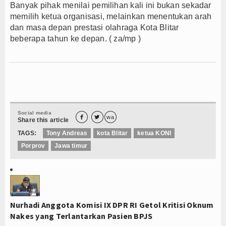
Banyak pihak menilai pemilihan kali ini bukan sekadar
memilih ketua organisasi, melainkan menentukan arah
dan masa depan prestasi olahraga Kota Blitar
beberapa tahun ke depan. ( za/mp )
Social media


wa
Share this article
TAGS:
Tony Andreas
kota Blitar
ketua KONI
Porprov
Jawa timur
Nurhadi Anggota Komisi IX DPR RI Getol Kritisi Oknum
Nakes yang Terlantarkan Pasien BPJS