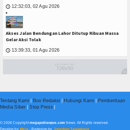
12:32:03, 02 Agu 2026
🕔
Akses Jalan Bendungan Lahor Ditutup Ribuan Massa
Gelar Aksi Tolak
13:39:33, 01 Agu 2026
🕔
Tentang Kami
|
Box Redaksi
|
Hubungi Kami
|
Pemberitaan
Media Siber
|
Stop Press
|
© 2026 Copyright
megapolitanpos.com
News. All Rights reserved.
Develop by.
Meta
- Redesign by.
Jonathan Tanuwijaya