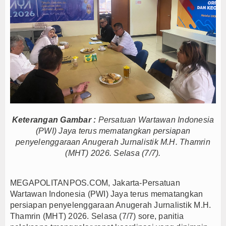
Menteri UMKM Dorong APPI Perkuat Pasar Produ
Bupati Barito Utara Hadiri Rakor Pemerintahan 
Kaji Tiru ke Bantul, Pemkab Barito Utara Dalami I
Anto Febrianto Tantang Pemuda Majalengka : Mand
Interupsi PDIP Warnai Paripurna APBD Majalengka
Sambut HUT RI ke-81, Wali Kota Depok Sebar Rib
Bukan Sekadar Sponsor, Bank Jakarta Bangun Ke
Yayasan Kreshna dan RS Husada Jakarta Resmi Be
Keterangan Gambar :
Persatuan Wartawan Indonesia
Bupati Lepas Kontingen Barito Utara Ikuti Jambor
(PWI) Jaya terus mematangkan persiapan
Menteri UMKM Dorong APPI Perkuat Pasar Produ
penyelenggaraan Anugerah Jurnalistik M.H. Thamrin
(MHT) 2026. Selasa (7/7).
Bupati Barito Utara Hadiri Rakor Pemerintahan 
Kaji Tiru ke Bantul, Pemkab Barito Utara Dalami I
MEGAPOLITANPOS.COM, Jakarta-Persatuan
Anto Febrianto Tantang Pemuda Majalengka : Mand
Wartawan Indonesia (PWI) Jaya terus mematangkan
Interupsi PDIP Warnai Paripurna APBD Majalengka
persiapan penyelenggaraan Anugerah Jurnalistik M.H.
Sambut HUT RI ke-81, Wali Kota Depok Sebar Rib
Thamrin (MHT) 2026. Selasa (7/7) sore, panitia
Bukan Sekadar Sponsor, Bank Jakarta Bangun Ke