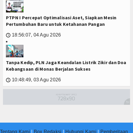
PTPN I Percepat Optimalisasi Aset, Siapkan Mesin
Pertumbuhan Baru untuk Ketahanan Pangan
18:56:07, 04 Agu 2026
🕔
Tanpa Kedip, PLN Jaga Keandalan Listrik Zikir dan Doa
Kebangsaan di Monas Berjalan Sukses
10:48:49, 03 Agu 2026
🕔
Tentang Kami
|
Box Redaksi
|
Hubungi Kami
|
Pemberitaan