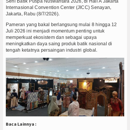
Seni Batik Puspa Nuswantara 2026, di Hall A Jakarta
Internasional Convention Center (JICC) Senayan,
PTPN I Ubah Aset Jadi Mesin Pertumbuhan, Cafe d
Jakarta, Rabu (8/7/2026).
Interupsi PDIP Warnai Paripurna APBD Majalengka
Bupati Majalengka Beberkan Hasil Paripurna APB
Pameran yang bakal berlangsung mulai 8 hingga 12
Juli 2026 ini menjadi momentum penting untuk
memperkuat ekosistem dan sebagai upaya
meningkatkan daya saing produk batik nasional
di
tengah ketatnya persaingan industri global.
Baca Lainnya :