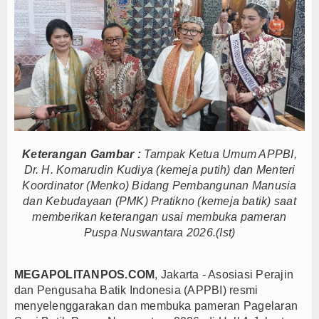
Persib Gagal Juara, Ateng Sutisna Ajak Bobotoh
Bupati Majalengka Ajak Ribuan Bobotoh Doakan P
Ateng Sutisna Satukan Ribuan Bobotoh, Nobar Fin
SIAL Food & Drinks Indonesia 2026 Perkuat Posi
Kapolres Majalengka Ajak Bobotoh Junjung Sport
Munjirin Panen Padi Ciherang di Cakung, Urban Fa
PTPN I Ubah Aset Jadi Mesin Pertumbuhan, Cafe d
Keterangan Gambar :
Tampak Ketua Umum APPBI,
Interupsi PDIP Warnai Paripurna APBD Majalengka
Dr. H. Komarudin Kudiya (kemeja putih) dan Menteri
Bupati Majalengka Beberkan Hasil Paripurna APB
Koordinator (Menko) Bidang Pembangunan Manusia
APBD Majalengka 2026 Naik Jadi Rp 3,14 Triliun, I
dan Kebudayaan (PMK) Pratikno (kemeja batik) saat
memberikan keterangan usai membuka pameran
Persib Gagal Juara, Ateng Sutisna Ajak Bobotoh
Puspa Nuswantara 2026.(Ist)
Bupati Majalengka Ajak Ribuan Bobotoh Doakan P
Ateng Sutisna Satukan Ribuan Bobotoh, Nobar Fin
MEGAPOLITANPOS.COM
, Jakarta - Asosiasi Perajin
SIAL Food & Drinks Indonesia 2026 Perkuat Posi
dan Pengusaha Batik Indonesia (APPBI) resmi
Kapolres Majalengka Ajak Bobotoh Junjung Sport
menyelenggarakan dan membuka pameran Pagelaran
Munjirin Panen Padi Ciherang di Cakung, Urban Fa