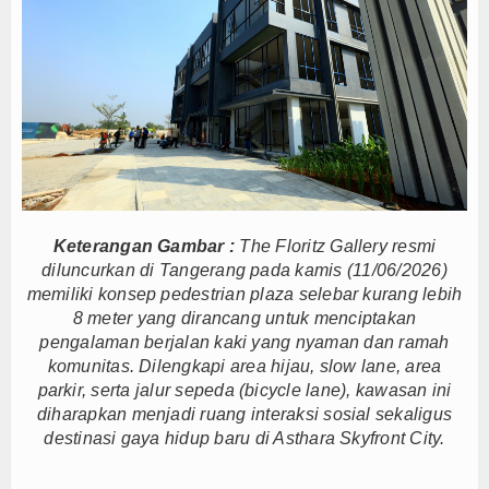
ovasi Tata Kelola dan Pelayanan Publik
i dan Berani Kritik
Bupati Beri Penjelasan
 2026, Dana Tetap Aman
i Rincian Anggarannya
etap Solid dan Bermartabat
sib Juara Piala Presiden 2026
Dalam Negeri
Pemkab Barito Utara Kaji Tiru Tata Kelola Pemerintahan
Keterangan Gambar :
The Floritz Gallery resmi
diluncurkan di Tangerang pada kamis (11/06/2026)
sa/Kelurahan se-Kalteng 2026
memiliki konsep pedestrian plaza selebar kurang lebih
ovasi Tata Kelola dan Pelayanan Publik
8 meter yang dirancang untuk menciptakan
i dan Berani Kritik
pengalaman berjalan kaki yang nyaman dan ramah
Bupati Beri Penjelasan
komunitas. Dilengkapi area hijau, slow lane, area
parkir, serta jalur sepeda (bicycle lane), kawasan ini
 2026, Dana Tetap Aman
diharapkan menjadi ruang interaksi sosial sekaligus
i Rincian Anggarannya
destinasi gaya hidup baru di Asthara Skyfront City.
etap Solid dan Bermartabat
sib Juara Piala Presiden 2026