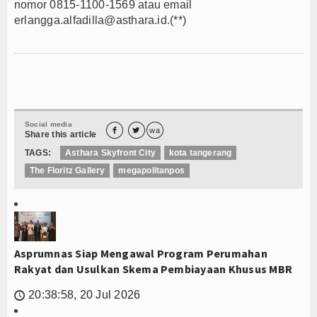
nomor 0815-1100-1569 atau email
erlangga.alfadilla@asthara.id.(**)
Social media


wa
Share this article
TAGS:
Asthara Skyfront City
kota tangerang
The Floritz Gallery
megapolitanpos
Asprumnas Siap Mengawal Program Perumahan
Rakyat dan Usulkan Skema Pembiayaan Khusus MBR
20:38:58, 20 Jul 2026
🕔