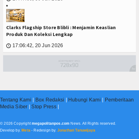
Clarks Flagship Store Blibli : Menjamin Keaslian
Produk Dan Koleksi Lengkap
17:06:42, 20 Jun 2026
🕔
Tentang Kami
|
Box Redaksi
|
Hubungi Kami
|
Pemberitaan
Media Siber
|
Stop Press
|
© 2026 Copyright
megapolitanpos.com
News. All Rights reserved.
Develop by.
Meta
- Redesign by.
Jonathan Tanuwijaya