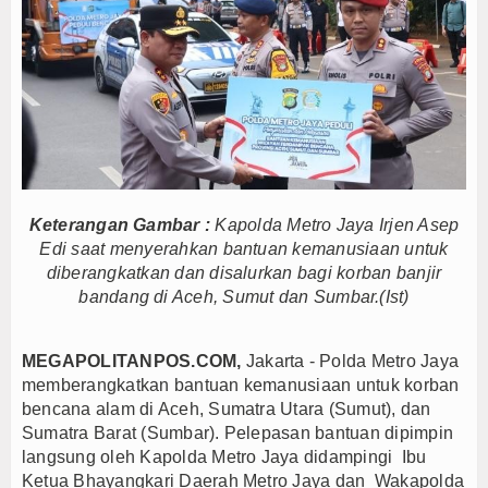
Persib Gagal Juara, Ateng Sutisna Ajak Bobotoh
Bupati Majalengka Ajak Ribuan Bobotoh Doakan P
Ateng Sutisna Satukan Ribuan Bobotoh, Nobar Fin
SIAL Food & Drinks Indonesia 2026 Perkuat Posi
Kapolres Majalengka Ajak Bobotoh Junjung Sport
Munjirin Panen Padi Ciherang di Cakung, Urban Fa
PTPN I Ubah Aset Jadi Mesin Pertumbuhan, Cafe d
Keterangan Gambar :
Kapolda Metro Jaya Irjen Asep
Interupsi PDIP Warnai Paripurna APBD Majalengka
Edi saat menyerahkan bantuan kemanusiaan untuk
Bupati Majalengka Beberkan Hasil Paripurna APB
diberangkatkan dan disalurkan bagi korban banjir
bandang di Aceh, Sumut dan Sumbar.(Ist)
APBD Majalengka 2026 Naik Jadi Rp 3,14 Triliun, I
Persib Gagal Juara, Ateng Sutisna Ajak Bobotoh
MEGAPOLITANPOS.COM,
Jakarta - Polda Metro Jaya
Bupati Majalengka Ajak Ribuan Bobotoh Doakan P
memberangkatkan bantuan kemanusiaan untuk korban
Ateng Sutisna Satukan Ribuan Bobotoh, Nobar Fin
bencana alam di Aceh, Sumatra Utara (Sumut), dan
SIAL Food & Drinks Indonesia 2026 Perkuat Posi
Sumatra Barat (Sumbar). Pelepasan bantuan
dipimpin
Kapolres Majalengka Ajak Bobotoh Junjung Sport
langsung oleh Kapolda Metro Jaya didampingi Ibu
Ketua Bhayangkari Daerah Metro Jaya dan Wakapolda
Munjirin Panen Padi Ciherang di Cakung, Urban Fa