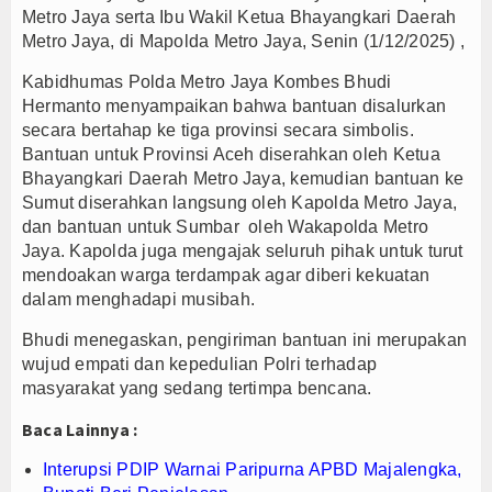
Metro Jaya serta Ibu Wakil Ketua Bhayangkari Daerah
PTPN I Ubah Aset Jadi Mesin Pertumbuhan, Cafe d
Metro Jaya,
di Mapolda Metro Jaya, Senin (1/12/2025) ,
Interupsi PDIP Warnai Paripurna APBD Majalengka
Kabidhumas Polda Metro Jaya Kombes Bhudi
Bupati Majalengka Beberkan Hasil Paripurna APB
Hermanto menyampaikan bahwa bantuan disalurkan
secara bertahap ke tiga provinsi secara simbolis.
Bantuan untuk Provinsi Aceh diserahkan oleh Ketua
Bhayangkari Daerah Metro Jaya, kemudian bantuan ke
Sumut diserahkan langsung oleh Kapolda Metro Jaya,
dan bantuan untuk Sumbar oleh Wakapolda Metro
Jaya. Kapolda juga mengajak seluruh pihak untuk turut
mendoakan warga terdampak agar diberi kekuatan
dalam menghadapi musibah.
Bhudi menegaskan, pengiriman bantuan ini merupakan
wujud empati dan kepedulian Polri terhadap
masyarakat yang sedang tertimpa bencana.
Baca Lainnya :
Interupsi PDIP Warnai Paripurna APBD Majalengka,