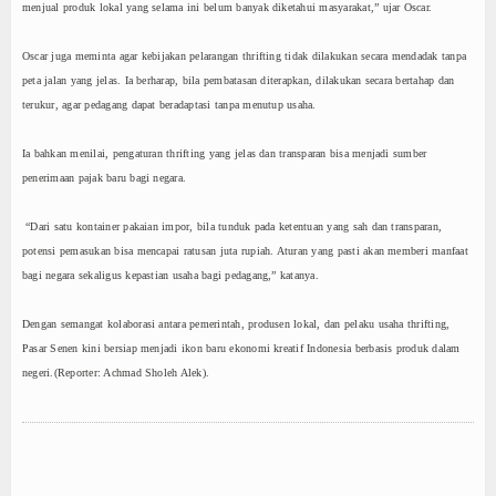
menjual produk lokal yang selama ini belum banyak diketahui masyarakat,” ujar Oscar.
Oscar juga meminta agar kebijakan pelarangan thrifting tidak dilakukan secara mendadak tanpa
peta jalan yang jelas. Ia berharap, bila pembatasan diterapkan, dilakukan secara bertahap dan
terukur, agar pedagang dapat beradaptasi tanpa menutup usaha.
Ia bahkan menilai, pengaturan thrifting yang jelas dan transparan bisa menjadi sumber
penerimaan pajak baru bagi negara.
“Dari satu kontainer pakaian impor, bila tunduk pada ketentuan yang sah dan transparan,
potensi pemasukan bisa mencapai ratusan juta rupiah. Aturan yang pasti akan memberi manfaat
bagi negara sekaligus kepastian usaha bagi pedagang,” katanya.
Dengan semangat kolaborasi antara pemerintah, produsen lokal, dan pelaku usaha thrifting,
Pasar Senen kini bersiap menjadi ikon baru ekonomi kreatif Indonesia berbasis produk dalam
negeri.(Reporter: Achmad Sholeh Alek).