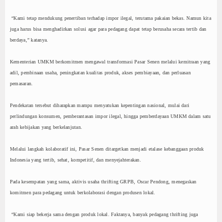
“Kami tetap mendukung penertiban terhadap impor ilegal, terutama pakaian bekas. Namun kita
juga harus bisa menghadirkan solusi agar para pedagang dapat tetap berusaha secara tertib dan
berdaya,” katanya.
Kementerian UMKM berkomitmen mengawal transformasi Pasar Senen melalui kemitraan yang
adil, pembinaan usaha, peningkatan kualitas produk, akses pembiayaan, dan perluasan
pemasaran.
Pendekatan tersebut diharapkan mampu menyatukan kepentingan nasional, mulai dari
perlindungan konsumen, pemberantasan impor ilegal, hingga pemberdayaan UMKM dalam satu
arah kebijakan yang berkelanjutan.
Melalui langkah kolaboratif ini, Pasar Senen ditargetkan menjadi etalase kebanggaan produk
Indonesia yang tertib, sehat, kompetitif, dan menyejahterakan.
Pada kesempatan yang sama, aktivis usaha thrifting GRPB, Oscar Pendong, menegaskan
komitmen para pedagang untuk berkolaborasi dengan produsen lokal.
“Kami siap bekerja sama dengan produk lokal. Faktanya, banyak pedagang thrifting juga