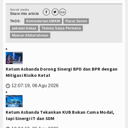
Social media


wa
Share this article
TAGS:
Kementerian UMKM
Pasar Senen
pakaian bekas
Temmy Satya Permana
Maman Abdurrahman
Ketum Asbanda Dorong Sinergi BPD dan BPR dengan
Mitigasi Risiko Ketat
12:07:19, 06 Agu 2026
🕔
Ketum Asbanda Tekankan KUB Bukan Cuma Modal,
tapi Sinergi IT dan SDM