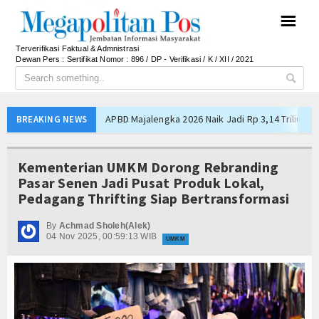
☰
Terverifikasi Faktual & Admnistrasi
Dewan Pers : Sertifikat Nomor : 896 / DP - Verifikasi / K / XII / 2021
APBD Majalengka 2026 Naik Jadi Rp 3,14 Triliun, I
BREAKING NEWS
Persib Gagal Juara, Ateng Sutisna Ajak Bobotoh
Bupati Majalengka Ajak Ribuan Bobotoh Doakan P
Kementerian UMKM Dorong Rebranding
Ateng Sutisna Satukan Ribuan Bobotoh, Nobar Fin
Pasar Senen Jadi Pusat Produk Lokal,
Pedagang Thrifting Siap Bertransformasi
SIAL Food & Drinks Indonesia 2026 Perkuat Posi
Kapolres Majalengka Ajak Bobotoh Junjung Sport
By
Achmad Sholeh(Alek)
04 Nov 2025, 00:59:13 WIB
Munjirin Panen Padi Ciherang di Cakung, Urban Fa
UMKM
PTPN I Ubah Aset Jadi Mesin Pertumbuhan, Cafe d
Interupsi PDIP Warnai Paripurna APBD Majalengka
Bupati Majalengka Beberkan Hasil Paripurna APB
APBD Majalengka 2026 Naik Jadi Rp 3,14 Triliun, I