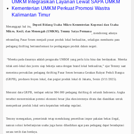
UMKM Integrasikan Layanan Lewat SAPA UMKM
Kementerian UMKM Perkuat Promosi Wastra
Kalimantan Timur
Deputi Bidang Usaha Mikro Kementerian Koperasi dan Usaha
Menanggapi hal itu,
Mikro, Kecil, dan Menengah (UMKM), Temmy Satya Permana
, mendorong adanya
rebranding Pasar Senen menjadi pusat produk lokal berkualitas, sekaligus membantu para
pedagang thrifting bertransformasi ke perdagangan produk dalam negeri.
“Mereka pada dasarnya adalah pengusaha UMKM yang perlu kita bina dan berdayakan. Mereka
tidak anti-lokal dan justru siap bekerja sama dengan brand lokal berkualitas,” ujar Temmy saat
menerima perwakilan pedagang thrifting Pasar Senen bersama Gerakan Rakyat Peduli Bangsa
(GRPB), produsen fesyen lokal, dan pegiat produk lokal di Jakarta, Senin (3/11/2025).
Menurut data GRPB, terdapat sekitar 984.000 pedagang thrifting di seluruh Indonesia. Angka
tersebut mencerminkan potensi ekonomi besar jika ekosistemnya ditata dan diarahkan untuk
memperkuat produk lokal serta kepatuhan terhadap regulasi.
Temmy menegaskan, pemerintah tetap mendukung penertiban impor pakaian bekas ilegal,
namun solusi keberlanjutan usaha juga harus dihadirkan agar para pedagang dapat beradaptasi
secara tertib dan berdaya.