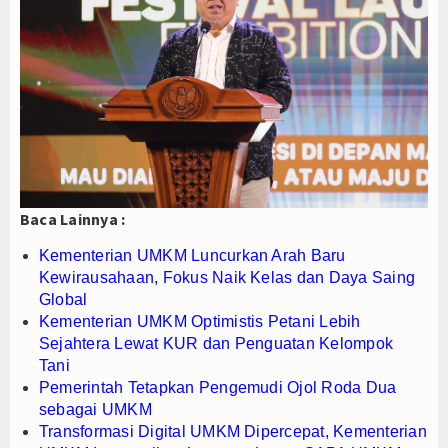
PTPN I Ubah Aset Jadi Mesin Pertumbuhan, Cafe d
Interupsi PDIP Warnai Paripurna APBD Majalengka
Bupati Majalengka Beberkan Hasil Paripurna APB
Baca Lainnya :
Kementerian UMKM Luncurkan Arah Baru
Kewirausahaan, Fokus Naik Kelas dan Daya Saing
Global
Kementerian UMKM Optimistis Petani Lebih
Sejahtera Lewat KUR dan Penguatan Kelompok
Tani
Pemerintah Tetapkan Pengemudi Ojol Roda Dua
sebagai UMKM
Transformasi Digital UMKM Dipercepat, Kementerian