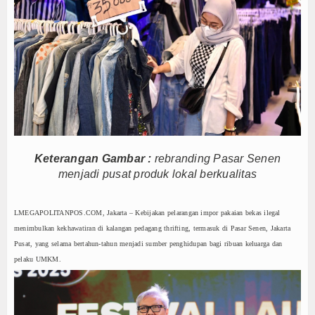
Persib Gagal Juara, Ateng Sutisna Ajak Bobotoh
Bupati Majalengka Ajak Ribuan Bobotoh Doakan P
Ateng Sutisna Satukan Ribuan Bobotoh, Nobar Fin
SIAL Food & Drinks Indonesia 2026 Perkuat Posi
Kapolres Majalengka Ajak Bobotoh Junjung Sport
Munjirin Panen Padi Ciherang di Cakung, Urban Fa
PTPN I Ubah Aset Jadi Mesin Pertumbuhan, Cafe d
Interupsi PDIP Warnai Paripurna APBD Majalengka
Keterangan Gambar :
rebranding Pasar Senen
menjadi pusat produk lokal berkualitas
Bupati Majalengka Beberkan Hasil Paripurna APB
APBD Majalengka 2026 Naik Jadi Rp 3,14 Triliun, I
LMEGAPOLITANPOS.COM, Jakarta – Kebijakan pelarangan impor pakaian bekas ilegal
Persib Gagal Juara, Ateng Sutisna Ajak Bobotoh
menimbulkan kekhawatiran di kalangan pedagang thrifting, termasuk di Pasar Senen, Jakarta
Bupati Majalengka Ajak Ribuan Bobotoh Doakan P
Pusat, yang selama bertahun-tahun menjadi sumber penghidupan bagi ribuan keluarga dan
Ateng Sutisna Satukan Ribuan Bobotoh, Nobar Fin
pelaku UMKM.
SIAL Food & Drinks Indonesia 2026 Perkuat Posi
Kapolres Majalengka Ajak Bobotoh Junjung Sport
Munjirin Panen Padi Ciherang di Cakung, Urban Fa