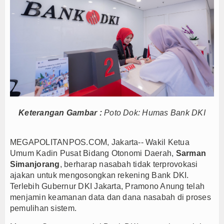
Anto Febrianto Tantang Pemuda Majalengka : Mand
Interupsi PDIP Warnai Paripurna APBD Majalengka
Bupati Majalengka Beberkan Hasil Paripurna APB
APBD Majalengka 2026 Naik Jadi Rp 3,14 Triliun, I
Persib Gagal Juara, Ateng Sutisna Ajak Bobotoh
Bupati Majalengka Ajak Ribuan Bobotoh Doakan P
Menteri UMKM Dorong APPI Perkuat Pasar Produ
Bupati Barito Utara Hadiri Rakor Pemerintahan 
Keterangan Gambar :
Poto Dok: Humas Bank DKI
Kaji Tiru ke Bantul, Pemkab Barito Utara Dalami I
Anto Febrianto Tantang Pemuda Majalengka : Mand
MEGAPOLITANPOS.COM, Jakarta-- Wakil Ketua
Interupsi PDIP Warnai Paripurna APBD Majalengka
Umum Kadin Pusat Bidang Otonomi Daerah,
Sarman
Simanjorang
, berharap nasabah tidak terprovokasi
Bupati Majalengka Beberkan Hasil Paripurna APB
ajakan untuk mengosongkan rekening Bank DKI.
APBD Majalengka 2026 Naik Jadi Rp 3,14 Triliun, I
Terlebih Gubernur DKI Jakarta, Pramono Anung telah
Persib Gagal Juara, Ateng Sutisna Ajak Bobotoh
menjamin keamanan data dan dana nasabah di proses
pemulihan sistem.
Bupati Majalengka Ajak Ribuan Bobotoh Doakan P
Menteri UMKM Dorong APPI Perkuat Pasar Produ