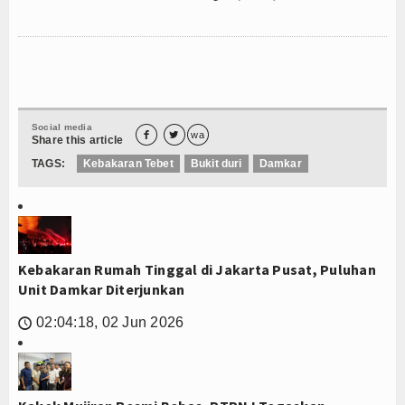
Social media


wa
Share this article
TAGS:
Kebakaran Tebet
Bukit duri
Damkar
Kebakaran Rumah Tinggal di Jakarta Pusat, Puluhan
Unit Damkar Diterjunkan
02:04:18, 02 Jun 2026
🕔