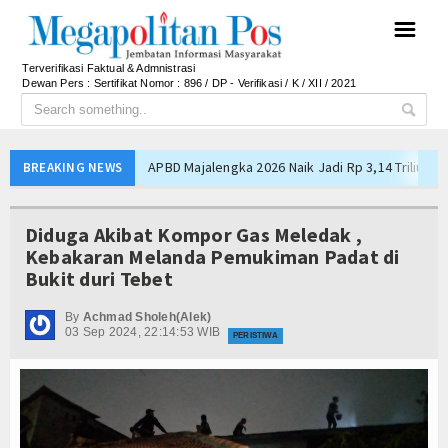
☰
Terverifikasi Faktual & Admnistrasi
Dewan Pers : Sertifikat Nomor : 896 / DP - Verifikasi / K / XII / 2021
APBD Majalengka 2026 Naik Jadi Rp 3,14 Triliun, I
BREAKING NEWS
Persib Gagal Juara, Ateng Sutisna Ajak Bobotoh
Bupati Majalengka Ajak Ribuan Bobotoh Doakan P
Diduga Akibat Kompor Gas Meledak ,
Ateng Sutisna Satukan Ribuan Bobotoh, Nobar Fin
Kebakaran Melanda Pemukiman Padat di
Bukit duri Tebet
SIAL Food & Drinks Indonesia 2026 Perkuat Posi
Kapolres Majalengka Ajak Bobotoh Junjung Sport
By
Achmad Sholeh(Alek)
03 Sep 2024, 22:14:53 WIB
Munjirin Panen Padi Ciherang di Cakung, Urban Fa
PERISTIWA
PTPN I Ubah Aset Jadi Mesin Pertumbuhan, Cafe d
Interupsi PDIP Warnai Paripurna APBD Majalengka
Bupati Majalengka Beberkan Hasil Paripurna APB
APBD Majalengka 2026 Naik Jadi Rp 3,14 Triliun, I