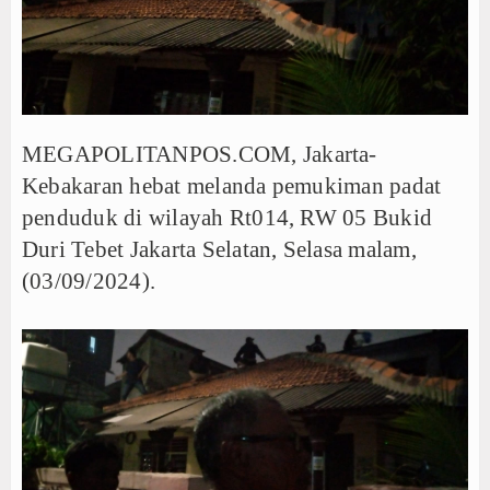
Persib Gagal Juara, Ateng Sutisna Ajak Bobotoh
Bupati Majalengka Ajak Ribuan Bobotoh Doakan P
Ateng Sutisna Satukan Ribuan Bobotoh, Nobar Fin
SIAL Food & Drinks Indonesia 2026 Perkuat Posi
MEGAPOLITANPOS.COM, Jakarta-
Kapolres Majalengka Ajak Bobotoh Junjung Sport
Kebakaran hebat melanda pemukiman padat
Munjirin Panen Padi Ciherang di Cakung, Urban Fa
PTPN I Ubah Aset Jadi Mesin Pertumbuhan, Cafe d
penduduk di wilayah Rt014, RW 05 Bukid
Interupsi PDIP Warnai Paripurna APBD Majalengka
Duri Tebet Jakarta Selatan, Selasa malam,
Bupati Majalengka Beberkan Hasil Paripurna APB
(03/09/2024).
APBD Majalengka 2026 Naik Jadi Rp 3,14 Triliun, I
Persib Gagal Juara, Ateng Sutisna Ajak Bobotoh
Bupati Majalengka Ajak Ribuan Bobotoh Doakan P
Ateng Sutisna Satukan Ribuan Bobotoh, Nobar Fin
SIAL Food & Drinks Indonesia 2026 Perkuat Posi
Kapolres Majalengka Ajak Bobotoh Junjung Sport
Munjirin Panen Padi Ciherang di Cakung, Urban Fa