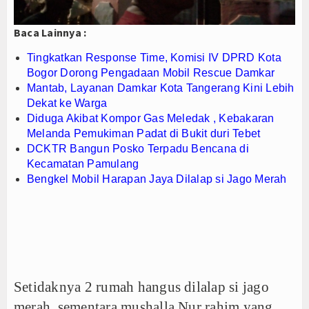
PTPN I Ubah Aset Jadi Mesin Pertumbuhan, Cafe d
Baca Lainnya :
Interupsi PDIP Warnai Paripurna APBD Majalengka
Bupati Majalengka Beberkan Hasil Paripurna APB
Tingkatkan Response Time, Komisi IV DPRD Kota
Bogor Dorong Pengadaan Mobil Rescue Damkar
Mantab, Layanan Damkar Kota Tangerang Kini Lebih
Dekat ke Warga
Diduga Akibat Kompor Gas Meledak , Kebakaran
Melanda Pemukiman Padat di Bukit duri Tebet
DCKTR Bangun Posko Terpadu Bencana di
Kecamatan Pamulang
Bengkel Mobil Harapan Jaya Dilalap si Jago Merah
Setidaknya 2 rumah hangus dilalap si jago
merah, sementara mushalla Nur rahim yang