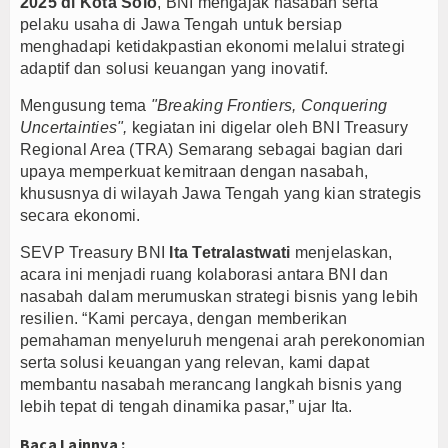
2025 di Kota Solo
, BNI mengajak nasabah serta
pelaku usaha di Jawa Tengah untuk bersiap
Majalengka Siaga Narkoba, UNMA dan Bupati Sat
menghadapi ketidakpastian ekonomi melalui strategi
Bupati Majalengka Ajak Ribuan Bobotoh Doakan P
adaptif dan solusi keuangan yang inovatif.
Ateng Sutisna Satukan Ribuan Bobotoh, Nobar Fin
Mengusung tema
"Breaking Frontiers, Conquering
Uncertainties",
kegiatan ini digelar oleh BNI Treasury
Regional Area (TRA) Semarang sebagai bagian dari
upaya memperkuat kemitraan dengan nasabah,
khususnya di wilayah Jawa Tengah yang kian strategis
secara ekonomi.
SEVP Treasury BNI
Ita Tetralastwati
menjelaskan,
acara ini menjadi ruang kolaborasi antara BNI dan
nasabah dalam merumuskan strategi bisnis yang lebih
resilien. “Kami percaya, dengan memberikan
pemahaman menyeluruh mengenai arah perekonomian
serta solusi keuangan yang relevan, kami dapat
membantu nasabah merancang langkah bisnis yang
lebih tepat di tengah dinamika pasar,” ujar Ita.
Baca Lainnya :