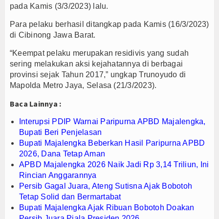
pada Kamis (3/3/2023) lalu.
PTPN I Ubah Aset Jadi Mesin Pertumbuhan, Cafe d
Para pelaku berhasil ditangkap pada Kamis (16/3/2023)
Interupsi PDIP Warnai Paripurna APBD Majalengka
di Cibinong Jawa Barat.
Bupati Majalengka Beberkan Hasil Paripurna APB
“Keempat pelaku merupakan residivis yang sudah
sering melakukan aksi kejahatannya di berbagai
provinsi sejak Tahun 2017,” ungkap Trunoyudo di
Mapolda Metro Jaya, Selasa (21/3/2023).
Baca Lainnya :
Interupsi PDIP Warnai Paripurna APBD Majalengka,
Bupati Beri Penjelasan
Bupati Majalengka Beberkan Hasil Paripurna APBD
2026, Dana Tetap Aman
APBD Majalengka 2026 Naik Jadi Rp 3,14 Triliun, Ini
Rincian Anggarannya
Persib Gagal Juara, Ateng Sutisna Ajak Bobotoh
Tetap Solid dan Bermartabat
Bupati Majalengka Ajak Ribuan Bobotoh Doakan
Persib Juara Piala Presiden 2026