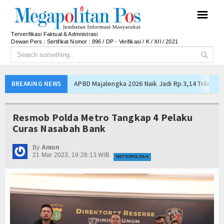
☰
Terverifikasi Faktual & Admnistrasi
Dewan Pers : Sertifikat Nomor : 896 / DP - Verifikasi / K / XII / 2021
APBD Majalengka 2026 Naik Jadi Rp 3,14 Triliun, I
BREAKING NEWS
Persib Gagal Juara, Ateng Sutisna Ajak Bobotoh
Bupati Majalengka Ajak Ribuan Bobotoh Doakan P
Resmob Polda Metro Tangkap 4 Pelaku
Ateng Sutisna Satukan Ribuan Bobotoh, Nobar Fin
Curas Nasabah Bank
SIAL Food & Drinks Indonesia 2026 Perkuat Posi
By
Anton
Kapolres Majalengka Ajak Bobotoh Junjung Sport
21 Mar 2023, 19:28:13 WIB
METROPOLITAN
Munjirin Panen Padi Ciherang di Cakung, Urban Fa
PTPN I Ubah Aset Jadi Mesin Pertumbuhan, Cafe d
Interupsi PDIP Warnai Paripurna APBD Majalengka
Bupati Majalengka Beberkan Hasil Paripurna APB
APBD Majalengka 2026 Naik Jadi Rp 3,14 Triliun, I