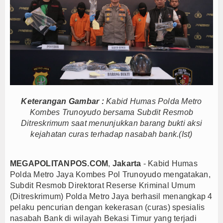
Persib Gagal Juara, Ateng Sutisna Ajak Bobotoh
Bupati Majalengka Ajak Ribuan Bobotoh Doakan P
Ateng Sutisna Satukan Ribuan Bobotoh, Nobar Fin
SIAL Food & Drinks Indonesia 2026 Perkuat Posi
Kapolres Majalengka Ajak Bobotoh Junjung Sport
Munjirin Panen Padi Ciherang di Cakung, Urban Fa
PTPN I Ubah Aset Jadi Mesin Pertumbuhan, Cafe d
Keterangan Gambar :
Kabid Humas Polda Metro
Interupsi PDIP Warnai Paripurna APBD Majalengka
Kombes Trunoyudo bersama Subdit Resmob
Ditreskrimum saat menunjukkan barang bukti aksi
Bupati Majalengka Beberkan Hasil Paripurna APB
kejahatan curas terhadap nasabah bank.(Ist)
APBD Majalengka 2026 Naik Jadi Rp 3,14 Triliun, I
Persib Gagal Juara, Ateng Sutisna Ajak Bobotoh
MEGAPOLITANPOS.COM
,
Jakarta
- Kabid Humas
Bupati Majalengka Ajak Ribuan Bobotoh Doakan P
Polda Metro Jaya Kombes Pol Trunoyudo mengatakan,
Ateng Sutisna Satukan Ribuan Bobotoh, Nobar Fin
Subdit
Resmob Direktorat Reserse Kriminal Umum
SIAL Food & Drinks Indonesia 2026 Perkuat Posi
(Ditreskrimum) Polda Metro Jaya berhasil menangkap 4
pelaku pencurian dengan kekerasan (curas) spesialis
Kapolres Majalengka Ajak Bobotoh Junjung Sport
nasabah Bank di wilayah Bekasi Timur yang terjadi
Munjirin Panen Padi Ciherang di Cakung, Urban Fa