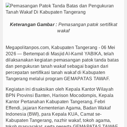
e Bantul, Pemkab Barito Utara Dalami Inovasi Tata Kelola dan Pelayanan Pub
nto Tantang Pemuda Majalengka : Mandiri dan Berani Kritik
DIP Warnai Paripurna APBD Majalengka, Bupati Beri Penjelasan
Keterangan Gambar :
Pemasangan patok sertifikat
wakaf
lengka Beberkan Hasil Paripurna APBD 2026, Dana Tetap Aman
ngka 2026 Naik Jadi Rp 3,14 Triliun, Ini Rincian Anggarannya
l Juara, Ateng Sutisna Ajak Bobotoh Tetap Solid dan Bermartabat
Megapolitanpos.com, Kabupaten Tangerang - 06 Mei
2026 — Bertempat di Masjid Al-Kamil YABIKA, telah
lengka Ajak Ribuan Bobotoh Doakan Persib Juara Piala Presiden 2026
dilaksanakan kegiatan pemasangan patok tanda batas
KM Dorong APPI Perkuat Pasar Produk Dalam Negeri
Pemkab Barito Uta
dan pengukuran tanah wakaf sebagai bagian dari
to Utara Hadiri Rakor Pemerintahan Desa/Kelurahan se-Kalteng 2026
percepatan sertifikasi tanah wakaf di Kabupaten
Tangerang melalui program GEMAPATAS TAWAF.
e Bantul, Pemkab Barito Utara Dalami Inovasi Tata Kelola dan Pelayanan Pub
nto Tantang Pemuda Majalengka : Mandiri dan Berani Kritik
Kegiatan ini disaksikan oleh Kepala Kantor Wilayah
DIP Warnai Paripurna APBD Majalengka, Bupati Beri Penjelasan
BPN Provinsi Banten, Harison Mocodompis, Kepala
Kantor Pertanahan Kabupaten Tangerang, Febri
lengka Beberkan Hasil Paripurna APBD 2026, Dana Tetap Aman
Effendi, jajaran Kementerian Agama, Badan Wakaf
ngka 2026 Naik Jadi Rp 3,14 Triliun, Ini Rincian Anggarannya
Indonesia (BWI), para Kepala KUA, Camat se-
l Juara, Ateng Sutisna Ajak Bobotoh Tetap Solid dan Bermartabat
Kabupaten Tangerang, nazhir wakaf, tokoh agama,
lengka Ajak Ribuan Bobotoh Doakan Persib Juara Piala Presiden 2026
tokoh masyarakat, serta peserta GEMAPATAS TAWAF.