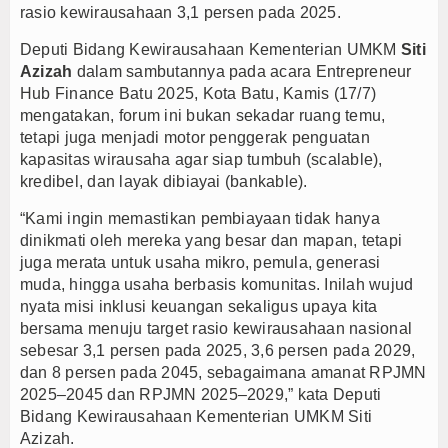
rasio kewirausahaan 3,1 persen pada 2025.
PTPN I Percepat Optimalisasi Aset, Siapkan Me
Deputi Bidang Kewirausahaan Kementerian UMKM
Siti
PWI dan AFPI Perkuat Literasi Keuangan, Edukasi
Azizah
dalam sambutannya pada acara Entrepreneur
Nurhadi Anggota Komisi IX DPR RI Getol Kritisi 
Hub Finance Batu 2025, Kota Batu, Kamis (17/7)
mengatakan, forum ini bukan sekadar ruang temu,
tetapi juga menjadi motor penggerak penguatan
kapasitas wirausaha agar siap tumbuh (scalable),
kredibel, dan layak dibiayai (bankable).
“Kami ingin memastikan pembiayaan tidak hanya
dinikmati oleh mereka yang besar dan mapan, tetapi
juga merata untuk usaha mikro, pemula, generasi
muda, hingga usaha berbasis komunitas. Inilah wujud
nyata misi inklusi keuangan sekaligus upaya kita
bersama menuju target rasio kewirausahaan nasional
sebesar 3,1 persen pada 2025, 3,6 persen pada 2029,
dan 8 persen pada 2045, sebagaimana amanat RPJMN
2025–2045 dan RPJMN 2025–2029,” kata Deputi
Bidang Kewirausahaan Kementerian UMKM Siti
Azizah.