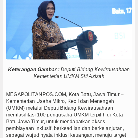
Ketum Asbanda Tekankan KUB Bukan Cuma Modal, 
Ketum Asbanda Dorong Sinergi BPD dan BPR deng
Hari Jadi Kabupaten Blitar ke-702 Pisowanan Agu
Jejak Narkoba di Majalengka Terkuak, Polisi Bo
Mensos Gus Ipul Minta Pejabat Baru Fokus Valida
Kinerja BNI Melesat, Transformasi Digital dan B
PTPN I Percepat Optimalisasi Aset, Siapkan Me
PWI dan AFPI Perkuat Literasi Keuangan, Edukasi
Keterangan Gambar :
Deputi Bidang Kewirausahaan
Kementerian UMKM Siti Azizah
Nurhadi Anggota Komisi IX DPR RI Getol Kritisi 
Majalengka Siaga Narkoba, UNMA dan Bupati Sat
MEGAPOLITANPOS.COM, Kota Batu, Jawa Timur –
Ketum Asbanda Tekankan KUB Bukan Cuma Modal, 
Kementerian Usaha Mikro, Kecil dan Menengah
Ketum Asbanda Dorong Sinergi BPD dan BPR deng
(UMKM) melalui Deputi Bidang Kewirausahaan
Hari Jadi Kabupaten Blitar ke-702 Pisowanan Agu
memfasilitasi 100 pengusaha UMKM terpilih di Kota
Jejak Narkoba di Majalengka Terkuak, Polisi Bo
Batu Jawa Timur, untuk mendapatkan akses
pembiayaan inklusif, berkeadilan dan berkelanjutan,
Mensos Gus Ipul Minta Pejabat Baru Fokus Valida
sebagai wujud nyata inklusi keuangan, menuju target
Kinerja BNI Melesat, Transformasi Digital dan B