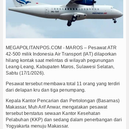
Persib Gagal Juara, Ateng Sutisna Ajak Bobotoh
Bupati Majalengka Ajak Ribuan Bobotoh Doakan P
Ateng Sutisna Satukan Ribuan Bobotoh, Nobar Fin
SIAL Food & Drinks Indonesia 2026 Perkuat Posi
Kapolres Majalengka Ajak Bobotoh Junjung Sport
MEGAPOLITANPOS.COM - MAROS – Pesawat ATR
Munjirin Panen Padi Ciherang di Cakung, Urban Fa
42-500 milik Indonesia Air Transport (IAT) dilaporkan
PTPN I Ubah Aset Jadi Mesin Pertumbuhan, Cafe d
hilang kontak saat melintas di wilayah pegunungan
Interupsi PDIP Warnai Paripurna APBD Majalengka
Leang-Leang, Kabupaten Maros, Sulawesi Selatan,
Bupati Majalengka Beberkan Hasil Paripurna APB
Sabtu (17/1/2026).
APBD Majalengka 2026 Naik Jadi Rp 3,14 Triliun, I
Pesawat tersebut membawa total 11 orang yang terdiri
Persib Gagal Juara, Ateng Sutisna Ajak Bobotoh
dari delapan kru dan tiga penumpang.
Bupati Majalengka Ajak Ribuan Bobotoh Doakan P
Kepala Kantor Pencarian dan Pertolongan (Basarnas)
Ateng Sutisna Satukan Ribuan Bobotoh, Nobar Fin
Makassar, Muh Arif Anwar, mengatakan pesawat
SIAL Food & Drinks Indonesia 2026 Perkuat Posi
tersebut berstatus sewaan Kantor Kesehatan
Pelabuhan (KKP) dan sedang dalam penerbangan dari
Kapolres Majalengka Ajak Bobotoh Junjung Sport
Yogyakarta menuju Makassar.
Munjirin Panen Padi Ciherang di Cakung, Urban Fa