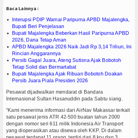
Baca Lainnya :
PTPN I Ubah Aset Jadi Mesin Pertumbuhan, Cafe d
Interupsi PDIP Warnai Paripurna APBD Majalengka
Interupsi PDIP Warnai Paripurna APBD Majalengka,
Bupati Majalengka Beberkan Hasil Paripurna APB
Bupati Beri Penjelasan
Bupati Majalengka Beberkan Hasil Paripurna APBD
2026, Dana Tetap Aman
APBD Majalengka 2026 Naik Jadi Rp 3,14 Triliun, Ini
Rincian Anggarannya
Persib Gagal Juara, Ateng Sutisna Ajak Bobotoh
Tetap Solid dan Bermartabat
Bupati Majalengka Ajak Ribuan Bobotoh Doakan
Persib Juara Piala Presiden 2026
Pesawat dijadwalkan mendarat di Bandara
Internasional Sultan Hasanuddin pada Sabtu siang.
“Kami menerima informasi dari AirNav Makassar terkait
satu pesawat jenis ATR 42-500 buatan tahun 2000
dengan nomor seri 611 milik Indonesia Air Transport
yang dioperasikan atau disewa oleh KKP. Di dalam
pesawat terdapat 11 orang, terdiri dari 8 kru dan 3