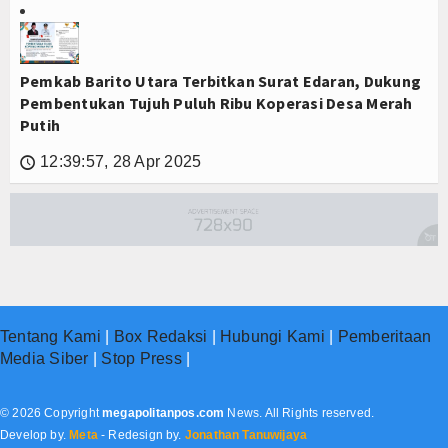
Pemkab Barito Utara Terbitkan Surat Edaran, Dukung
Pembentukan Tujuh Puluh Ribu Koperasi Desa Merah
Putih
12:39:57, 28 Apr 2025
🕔
Tentang Kami
|
Box Redaksi
|
Hubungi Kami
|
Pemberitaan
Media Siber
|
Stop Press
|
© 2026 Copyright
megapolitanpos.com
News. All Rights reserved.
Develop by.
Meta
- Redesign by.
Jonathan Tanuwijaya