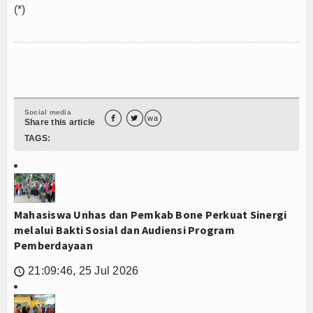
(*)​
Social media


wa
Share this article
TAGS:
Mahasiswa Unhas dan Pemkab Bone Perkuat Sinergi
melalui Bakti Sosial dan Audiensi Program
Pemberdayaan
21:09:46, 25 Jul 2026
🕔