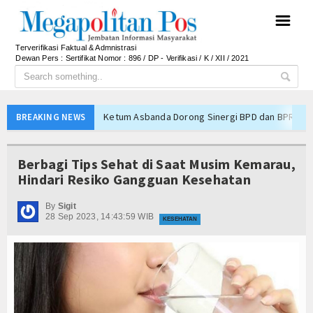
☰
Terverifikasi Faktual & Admnistrasi
Dewan Pers : Sertifikat Nomor : 896 / DP - Verifikasi / K / XII / 2021
Ketum Asbanda Dorong Sinergi BPD dan BPR deng
BREAKING NEWS
Hari Jadi Kabupaten Blitar ke-702 Pisowanan Agu
Jejak Narkoba di Majalengka Terkuak, Polisi Bo
Berbagi Tips Sehat di Saat Musim Kemarau,
Mensos Gus Ipul Minta Pejabat Baru Fokus Valida
Hindari Resiko Gangguan Kesehatan
Kinerja BNI Melesat, Transformasi Digital dan B
By
Sigit
PTPN I Percepat Optimalisasi Aset, Siapkan Me
28 Sep 2023, 14:43:59 WIB
KESEHATAN
Perkuat Tata Kelola Pemerintahan dan Pelayanan 
Elim Tyu Samba Dampingi Ketua MPR RI Ziarah K
Majalengka Siaga Narkoba, UNMA dan Bupati Sat
Ketum Asbanda Tekankan KUB Bukan Cuma Modal, 
Ketum Asbanda Dorong Sinergi BPD dan BPR deng