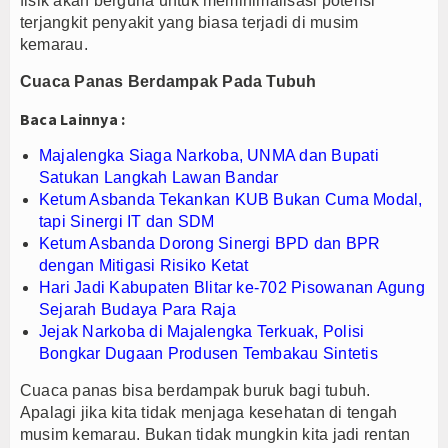
fisik akan berguna untuk meminimalisasi potensi
terjangkit penyakit yang biasa terjadi di musim
Elim Tyu Samba Dampingi Ketua MPR RI Ziarah K
kemarau.
Majalengka Siaga Narkoba, UNMA dan Bupati Sat
Cuaca Panas Berdampak Pada Tubuh
Ketum Asbanda Tekankan KUB Bukan Cuma Modal, 
Baca Lainnya :
Majalengka Siaga Narkoba, UNMA dan Bupati
Satukan Langkah Lawan Bandar
Ketum Asbanda Tekankan KUB Bukan Cuma Modal,
tapi Sinergi IT dan SDM
Ketum Asbanda Dorong Sinergi BPD dan BPR
dengan Mitigasi Risiko Ketat
Hari Jadi Kabupaten Blitar ke-702 Pisowanan Agung
Sejarah Budaya Para Raja
Jejak Narkoba di Majalengka Terkuak, Polisi
Bongkar Dugaan Produsen Tembakau Sintetis
Cuaca panas bisa berdampak buruk bagi tubuh.
Apalagi jika kita tidak menjaga kesehatan di tengah
musim kemarau. Bukan tidak mungkin kita jadi rentan