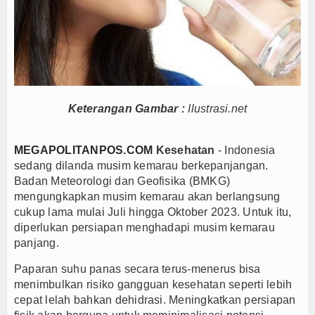
Hari Jadi Kabupaten Blitar ke-702 Pisowanan Agu
Jejak Narkoba di Majalengka Terkuak, Polisi Bo
Mensos Gus Ipul Minta Pejabat Baru Fokus Valida
Kinerja BNI Melesat, Transformasi Digital dan B
PTPN I Percepat Optimalisasi Aset, Siapkan Me
Keterangan Gambar :
Ilustrasi.net
Perkuat Tata Kelola Pemerintahan dan Pelayanan 
Elim Tyu Samba Dampingi Ketua MPR RI Ziarah K
MEGAPOLITANPOS.COM
Kesehatan
- Indonesia
Majalengka Siaga Narkoba, UNMA dan Bupati Sat
sedang dilanda musim kemarau berkepanjangan.
Ketum Asbanda Tekankan KUB Bukan Cuma Modal, 
Badan Meteorologi dan Geofisika (BMKG)
Ketum Asbanda Dorong Sinergi BPD dan BPR deng
mengungkapkan musim kemarau akan berlangsung
cukup lama mulai Juli hingga Oktober 2023. Untuk itu,
Hari Jadi Kabupaten Blitar ke-702 Pisowanan Agu
diperlukan persiapan menghadapi musim kemarau
Jejak Narkoba di Majalengka Terkuak, Polisi Bo
panjang.
Mensos Gus Ipul Minta Pejabat Baru Fokus Valida
Paparan suhu panas secara terus-menerus bisa
Kinerja BNI Melesat, Transformasi Digital dan B
menimbulkan risiko gangguan kesehatan seperti lebih
PTPN I Percepat Optimalisasi Aset, Siapkan Me
cepat lelah bahkan dehidrasi. Meningkatkan persiapan
Perkuat Tata Kelola Pemerintahan dan Pelayanan 