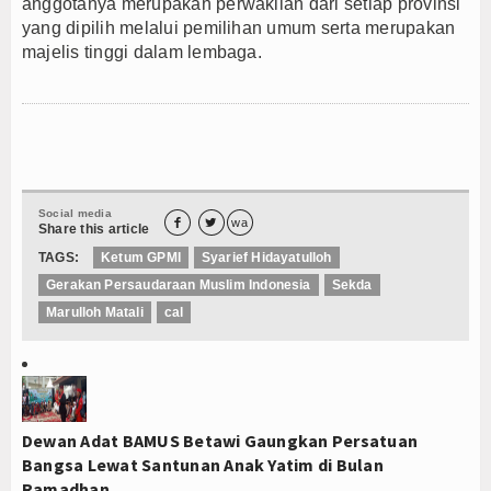
anggotanya merupakan perwakilan dari setiap provinsi
yang dipilih melalui pemilihan umum serta merupakan
majelis tinggi dalam lembaga.
Social media


wa
Share this article
TAGS:
Ketum GPMI
Syarief Hidayatulloh
Gerakan Persaudaraan Muslim Indonesia
Sekda
Marulloh Matali
cal
Dewan Adat BAMUS Betawi Gaungkan Persatuan
Bangsa Lewat Santunan Anak Yatim di Bulan
Ramadhan