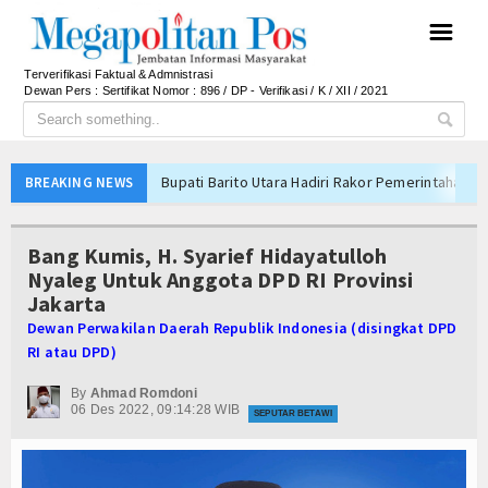
☰
Terverifikasi Faktual & Admnistrasi
Dewan Pers : Sertifikat Nomor : 896 / DP - Verifikasi / K / XII / 2021
Bupati Barito Utara Hadiri Rakor Pemerintahan 
BREAKING NEWS
Kaji Tiru ke Bantul, Pemkab Barito Utara Dalami I
Anto Febrianto Tantang Pemuda Majalengka : Mand
Bang Kumis, H. Syarief Hidayatulloh
Interupsi PDIP Warnai Paripurna APBD Majalengka
Nyaleg Untuk Anggota DPD RI Provinsi
Jakarta
Bupati Majalengka Beberkan Hasil Paripurna APB
Dewan Perwakilan Daerah Republik Indonesia (disingkat DPD
APBD Majalengka 2026 Naik Jadi Rp 3,14 Triliun, I
RI atau DPD)
Persib Gagal Juara, Ateng Sutisna Ajak Bobotoh
By
Ahmad Romdoni
Bupati Majalengka Ajak Ribuan Bobotoh Doakan P
06 Des 2022, 09:14:28 WIB
SEPUTAR BETAWI
Menteri UMKM Dorong APPI Perkuat Pasar Produ
Bupati Barito Utara Hadiri Rakor Pemerintahan 
Kaji Tiru ke Bantul, Pemkab Barito Utara Dalami I