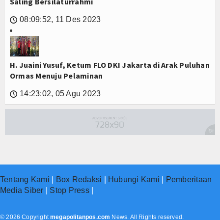
Saling Bersilaturrahmi
08:09:52, 11 Des 2023
🕔
H. Juaini Yusuf, Ketum FLO DKI Jakarta di Arak Puluhan
Ormas Menuju Pelaminan
14:23:02, 05 Agu 2023
🕔
Tentang Kami
|
Box Redaksi
|
Hubungi Kami
|
Pemberitaan
Media Siber
|
Stop Press
|
© 2026 Copyright
megapolitanpos.com
News. All Rights reserved.