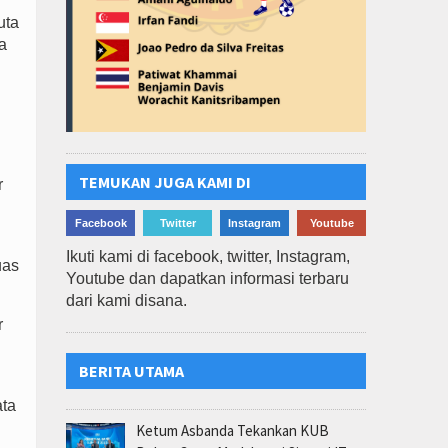
uta
a
TEMUKAN JUGA KAMI DI
r
Facebook
Twitter
Instagram
Youtube
Ikuti kami di facebook, twitter, Instagram,
uas
Youtube dan dapatkan informasi terbaru
dari kami disana.
r
BERITA UTAMA
ata
Ketum Asbanda Tekankan KUB