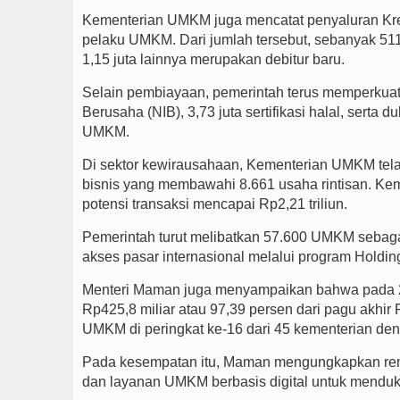
Kementerian UMKM juga mencatat penyaluran Kred
pelaku UMKM. Dari jumlah tersebut, sebanyak 511
1,15 juta lainnya merupakan debitur baru.
Selain pembiayaan, pemerintah terus memperkuat 
Berusaha (NIB), 3,73 juta sertifikasi halal, sert
UMKM.
Di sektor kewirausahaan, Kementerian UMKM tel
bisnis yang membawahi 8.661 usaha rintisan. Ke
potensi transaksi mencapai Rp2,21 triliun.
Pemerintah turut melibatkan 57.600 UMKM sebag
akses pasar internasional melalui program Hold
Menteri Maman juga menyampaikan bahwa pada 
Rp425,8 miliar atau 97,39 persen dari pagu akhi
UMKM di peringkat ke-16 dari 45 kementerian de
Pada kesempatan itu, Maman mengungkapkan renc
dan layanan UMKM berbasis digital untuk mendu