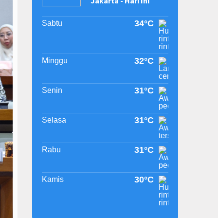
Jakarta - Hari Ini
34°C
Sabtu
32°C
Minggu
31°C
Senin
31°C
Selasa
31°C
Rabu
30°C
Kamis