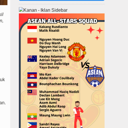
il
n,
tuk
an.