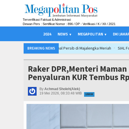
Terverifikasi Faktual & Admnistrasi
Dewan Pers : Sertifikat Nomor : 896 / DP - Verifikasi / K / XII / 2021
2024
NEWS
MEGAPOLITAN
DKI JAKA
SIAL Food & Drinks Indonesia 2026 Pe
BREAKING NEWS
PWHI Kota Tangerang Minta Dugaan Int
Ateng Sutisna Satukan Ribuan Bobotoh,
Raker DPR,Menteri Maman P
PTPN I Ubah Aset Jadi Mesin Pertumbuh
Penyaluran KUR Tembus Rp1
Bupati Majalengka Ajak Ribuan Bobotoh
Munjirin Panen Padi Ciherang di Cakung
By
Achmad Sholeh(Alek)
19 Mei 2026, 08:33:48 WIB
UMKM
Majalengka Siaga Narkoba, UNMA dan 