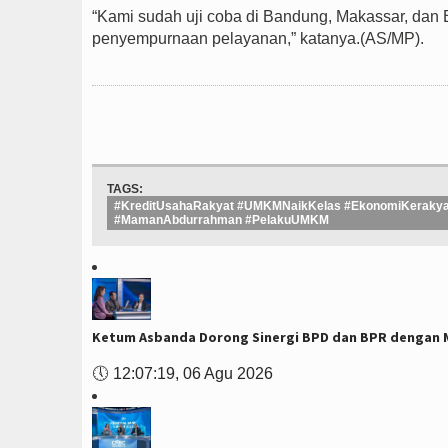
“Kami sudah uji coba di Bandung, Makassar, dan B
penyempurnaan pelayanan,” katanya.(AS/MP).
TAGS:
#KreditUsahaRakyat #UMKMNaikKelas #EkonomiKerakya
#MamanAbdurrahman #PelakuUMKM
Ketum Asbanda Dorong Sinergi BPD dan BPR dengan Mi
🕔
12:07:19, 06 Agu 2026