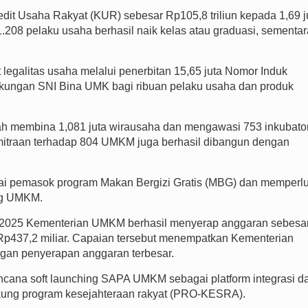
it Usaha Rakyat (KUR) sebesar Rp105,8 triliun kepada 1,69 j
.208 pelaku usaha berhasil naik kelas atau graduasi, sementar
legalitas usaha melalui penerbitan 15,65 juta Nomor Induk
a dukungan SNI Bina UMK bagi ribuan pelaku usaha dan produk
ah membina 1,081 juta wirausaha dan mengawasi 753 inkubato
mitraan terhadap 804 UMKM juga berhasil dibangun dengan
ai pemasok program Makan Bergizi Gratis (MBG) dan memperl
ing UMKM.
2025 Kementerian UMKM berhasil menyerap anggaran sebesa
r Rp437,2 miliar. Capaian tersebut menempatkan Kementerian
ngan penyerapan anggaran terbesar.
ana soft launching SAPA UMKM sebagai platform integrasi d
kung program kesejahteraan rakyat (PRO-KESRA).