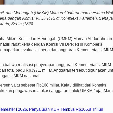
ecil, dan Menengah (UMKM) Maman Abdurrahman bersama Wak
erja dengan Komisi VII DPR RI di Kompleks Parlemen, Senaya
karta, Senin (18/5).
a Mikro, Kecil, dan Menengah (UMKM) Maman Abdurrahman
diri rapat kerja dengan Komisi VII DPR RI di Kompleks
 memaparkan evaluasi kinerja dan anggaran Kementerian UMKM
an bahwa realisasi penyerapan anggaran Kementerian UMKM
dari total pagu Rp397,1 miliar. Anggaran tersebut digunakan un
angan UMKM nasional.
ersen yaitu sebesar Rp168 miliar. Kalau dilihat dari konteks
lakukan pengawasan alokasi anggaran untuk UMKM,” ujar Mam
emester I 2026, Penyaluran KUR Tembus Rp105,8 Triliun