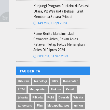
Kunjungi Program Rutilahu di Bekasi
Utara, Plt Wali Kota Bekasi Turut
Membantu Secara Pribadi
🕔
14:17:07, 11 Apr 2023
Rame Berita Muhaimin Jadi
Cawapres Anies, Rekan Anies :
Relawan Tetap Fokus Menangkan
Anies Di Pilpres 2024
🕔
00:45:34, 01 Sep 2023
TAG BERITA
Hiburan
Teknologi
2022
Kesehatan
2024
Megapolitan
Hukum
Pemilu
jakarta
Pilkada
Polri
Daerah
Wisata
tangerang
Film
Megapolitanpos
umkm