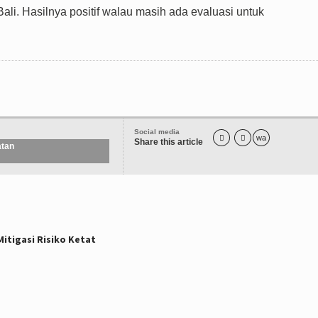
ali. Hasilnya positif walau masih ada evaluasi untuk
Social media


wa
Share this article
tan
tigasi Risiko Ketat