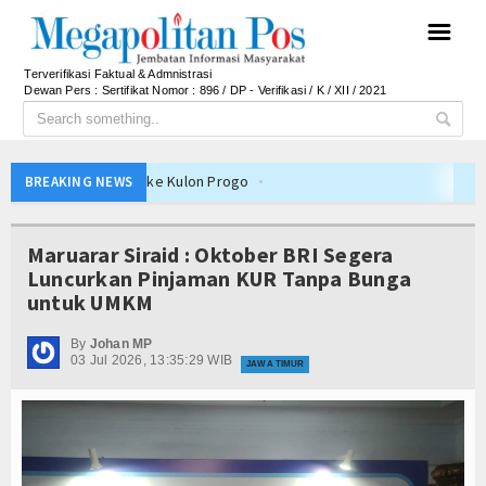
☰
Terverifikasi Faktual & Admnistrasi
Dewan Pers : Sertifikat Nomor : 896 / DP - Verifikasi / K / XII / 2021
merintahan ke Kulon Progo
BREAKING NEWS
n Desa/Kelurahan se-Kalteng 2026
i Inovasi Tata Kelola dan Pelayanan Publik
Maruarar Siraid : Oktober BRI Segera
andiri dan Berani Kritik
Luncurkan Pinjaman KUR Tanpa Bunga
untuk UMKM
gka, Bupati Beri Penjelasan
APBD 2026, Dana Tetap Aman
By
Johan MP
03 Jul 2026, 13:35:29 WIB
n, Ini Rincian Anggarannya
JAWA TIMUR
toh Tetap Solid dan Bermartabat
n Persib Juara Piala Presiden 2026
oduk Dalam Negeri
Pemkab Barito Utara Kaji Tiru Tata Kelola Pemerint
n Desa/Kelurahan se-Kalteng 2026