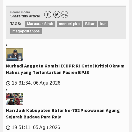
Social media


wa
Share this article
TAGS:
Maruarar Sirait
menteri pkp
Blitar
kur
megapolitanpos
Nurhadi Anggota Komisi IX DPR RI Getol Kritisi Oknum
Nakes yang Terlantarkan Pasien BPJS
15:31:34, 06 Agu 2026
🕔
Hari Jadi Kabupaten Blitar ke-702 Pisowanan Agung
Sejarah Budaya Para Raja
19:51:11, 05 Agu 2026
🕔