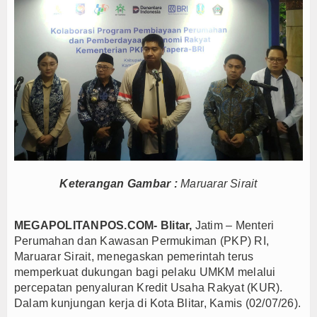
i Inovasi Tata Kelola dan Pelayanan Publik
andiri dan Berani Kritik
gka, Bupati Beri Penjelasan
APBD 2026, Dana Tetap Aman
n, Ini Rincian Anggarannya
toh Tetap Solid dan Bermartabat
n Persib Juara Piala Presiden 2026
oduk Dalam Negeri
Pemkab Barito Utara Kaji Tiru Tata Kelola Pemerint
n Desa/Kelurahan se-Kalteng 2026
Keterangan Gambar :
Maruarar Sirait
i Inovasi Tata Kelola dan Pelayanan Publik
andiri dan Berani Kritik
MEGAPOLITANPOS.COM- Blitar,
Jatim – Menteri
gka, Bupati Beri Penjelasan
Perumahan dan Kawasan Permukiman (PKP) RI,
APBD 2026, Dana Tetap Aman
Maruarar Sirait, menegaskan pemerintah terus
memperkuat dukungan bagi pelaku UMKM melalui
n, Ini Rincian Anggarannya
percepatan penyaluran Kredit Usaha Rakyat (KUR).
toh Tetap Solid dan Bermartabat
Dalam kunjungan kerja di Kota Blitar, Kamis (02/07/26).
n Persib Juara Piala Presiden 2026