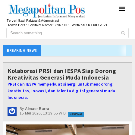
☰
Terverifikasi Faktual & Admnistrasi
Dewan Pers : Sertifikat Nomor : 896 / DP - Verifikasi / K / XII / 2021
APBD Majalengka 2026 Naik Jadi Rp 3,14 Triliun, I
BREAKING NEWS
Persib Gagal Juara, Ateng Sutisna Ajak Bobotoh
Bupati Majalengka Ajak Ribuan Bobotoh Doakan P
Kolaborasi PRSI dan IESPA Siap Dorong
Ateng Sutisna Satukan Ribuan Bobotoh, Nobar Fin
Kreativitas Generasi Muda Indonesia
PRSI dan IESPA memperkuat sinergi untuk mendorong
SIAL Food & Drinks Indonesia 2026 Perkuat Posi
kreativitas, inovasi, dan talenta digital generasi muda
Kapolres Majalengka Ajak Bobotoh Junjung Sport
Indonesia.
Munjirin Panen Padi Ciherang di Cakung, Urban Fa
By
Almaer Barra
PTPN I Ubah Aset Jadi Mesin Pertumbuhan, Cafe d
15 Mei 2026, 13:29:55 WIB
NASIONAL
Interupsi PDIP Warnai Paripurna APBD Majalengka
Bupati Majalengka Beberkan Hasil Paripurna APB
APBD Majalengka 2026 Naik Jadi Rp 3,14 Triliun, I