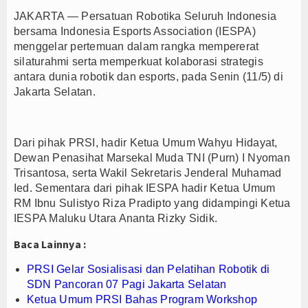
JAKARTA — Persatuan Robotika Seluruh Indonesia
PTPN I Ubah Aset Jadi Mesin Pertumbuhan, Cafe d
bersama Indonesia Esports Association (IESPA)
Interupsi PDIP Warnai Paripurna APBD Majalengka
menggelar pertemuan dalam rangka mempererat
Bupati Majalengka Beberkan Hasil Paripurna APB
silaturahmi serta memperkuat kolaborasi strategis
antara dunia robotik dan esports, pada Senin (11/5) di
Jakarta Selatan.
Dari pihak PRSI, hadir Ketua Umum Wahyu Hidayat,
Dewan Penasihat Marsekal Muda TNI (Purn) I Nyoman
Trisantosa, serta Wakil Sekretaris Jenderal Muhamad
Ied. Sementara dari pihak IESPA hadir Ketua Umum
RM Ibnu Sulistyo Riza Pradipto yang didampingi Ketua
IESPA Maluku Utara Ananta Rizky Sidik.
Baca Lainnya :
PRSI Gelar Sosialisasi dan Pelatihan Robotik di
SDN Pancoran 07 Pagi Jakarta Selatan
Ketua Umum PRSI Bahas Program Workshop