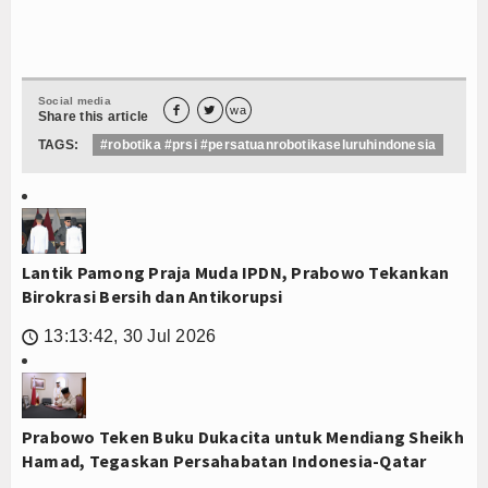
Social media


wa
Share this article
TAGS:
#robotika #prsi #persatuanrobotikaseluruhindonesia
Lantik Pamong Praja Muda IPDN, Prabowo Tekankan
Birokrasi Bersih dan Antikorupsi
13:13:42, 30 Jul 2026
🕔
Prabowo Teken Buku Dukacita untuk Mendiang Sheikh
Hamad, Tegaskan Persahabatan Indonesia-Qatar