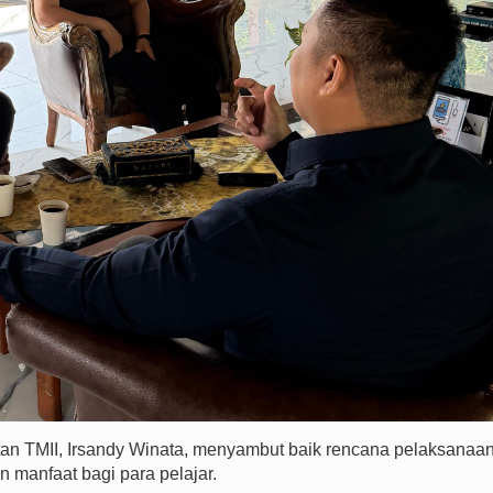
tan TMII, Irsandy Winata, menyambut baik rencana pelaksanaa
 manfaat bagi para pelajar.