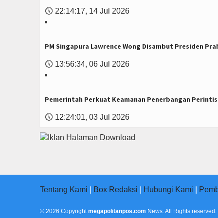
🕔
22:14:17, 14 Jul 2026
PM Singapura Lawrence Wong Disambut Presiden Prab
🕔
13:56:34, 06 Jul 2026
Pemerintah Perkuat Keamanan Penerbangan Perintis
🕔
12:24:01, 03 Jul 2026
Tentang Kami
|
Box Redaksi
|
Hubungi Kami
|
Pemb
© 2026 Copyright
megapolitanpos.com
News. All Rights reserved.