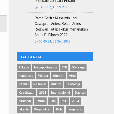
Membantu Secara Pribadi
🕔
14:17:07, 11 Apr 2023
Rame Berita Muhaimin Jadi
Cawapres Anies, Rekan Anies :
Relawan Tetap Fokus Menangkan
Anies Di Pilpres 2024
🕔
00:45:34, 01 Sep 2023
TAG BERITA
Pilkada
Megapolitanpos
TNI
Olahraga
nusantara
Wisata
Hiburan
viral
Pemilu
Nasional
Hukum
Teknologi
Kesehatan
2022
Internasional
Daerah
nasional
umkm
Film
Polri
2024
jakarta
Megapolitan
Bola
tangerang