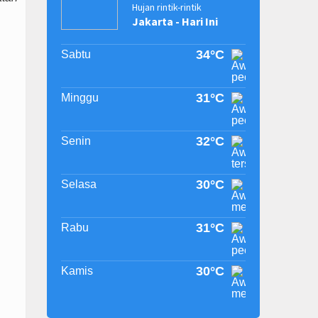
Hujan rintik-rintik
Jakarta - Hari Ini
34°C
Sabtu
31°C
Minggu
32°C
Senin
30°C
Selasa
31°C
Rabu
30°C
Kamis