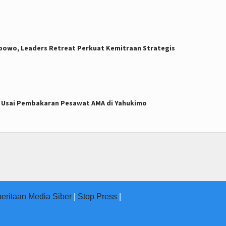
owo, Leaders Retreat Perkuat Kemitraan Strategis
 Usai Pembakaran Pesawat AMA di Yahukimo
eritaan Media Siber
|
Stop Press
|