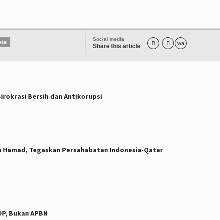
Social media
sia


wa
Share this article
rokrasi Bersih dan Antikorupsi
h Hamad, Tegaskan Persahabatan Indonesia-Qatar
DP, Bukan APBN