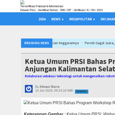
Terverifikasi Faktual & Admnistrasi
Dewan Pers : Sertifikat Nomor : 896 / DP - Verifikasi / K / XII / 2021
2024
NEWS
MEGAPOLITAN
DKI JAKA
Persib Gagal Juara, Ateng Sutisna Aja
BREAKING NEWS
Munjirin Panen Padi Ciherang di Cakung
Persib Gagal Juara, Ateng Sutisna Aja
Ketua Umum PRSI Bahas P
Munjirin Panen Padi Ciherang di Cakung
Anjungan Kalimantan Selat
Persib Gagal Juara, Ateng Sutisna Aja
Kolaborasi edukasi teknologi untuk mengenalkan robotik
Munjirin Panen Padi Ciherang di Cakung
By
Almaer Barra
14 Jun 2026, 09:24:18 WIB
NASIONAL
Keterangan Gambar :
Ketua Umum PRSI, Wahyu H