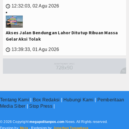
12:32:03, 02 Agu 2026
🕔
Akses Jalan Bendungan Lahor Ditutup Ribuan Massa
Gelar Aksi Tolak
13:39:33, 01 Agu 2026
🕔
Tentang Kami
|
Box Redaksi
|
Hubungi Kami
|
Pemberitaan
Media Siber
|
Stop Press
|
© 2026 Copyright
megapolitanpos.com
News. All Rights reserved.
Develop by.
Meta
- Redesign by.
Jonathan Tanuwijaya