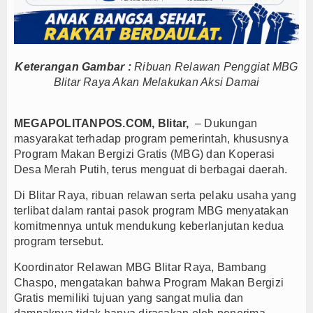
PTPN I Ubah Aset Jadi Mesin Pertumbuhan, Cafe d
Interupsi PDIP Warnai Paripurna APBD Majalengka
Bupati Majalengka Beberkan Hasil Paripurna APB
Keterangan Gambar :
Ribuan Relawan Penggiat MBG
Blitar Raya Akan Melakukan Aksi Damai
MEGAPOLITANPOS.COM, Blitar,
– Dukungan
masyarakat terhadap program pemerintah, khususnya
Program Makan Bergizi Gratis (MBG) dan Koperasi
Desa Merah Putih, terus menguat di berbagai daerah.
Di Blitar Raya, ribuan relawan serta pelaku usaha yang
terlibat dalam rantai pasok program MBG menyatakan
komitmennya untuk mendukung keberlanjutan kedua
program tersebut.
Koordinator Relawan MBG Blitar Raya, Bambang
Chaspo, mengatakan bahwa Program Makan Bergizi
Gratis memiliki tujuan yang sangat mulia dan