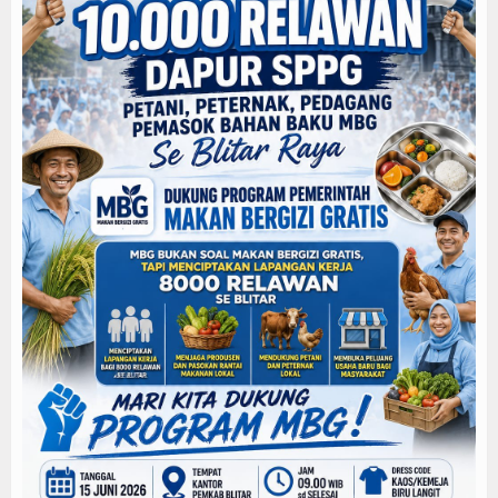
Persib Gagal Juara, Ateng Sutisna Ajak Bobotoh
Bupati Majalengka Ajak Ribuan Bobotoh Doakan P
Ateng Sutisna Satukan Ribuan Bobotoh, Nobar Fin
SIAL Food & Drinks Indonesia 2026 Perkuat Posi
Kapolres Majalengka Ajak Bobotoh Junjung Sport
Munjirin Panen Padi Ciherang di Cakung, Urban Fa
PTPN I Ubah Aset Jadi Mesin Pertumbuhan, Cafe d
Interupsi PDIP Warnai Paripurna APBD Majalengka
Bupati Majalengka Beberkan Hasil Paripurna APB
APBD Majalengka 2026 Naik Jadi Rp 3,14 Triliun, I
Persib Gagal Juara, Ateng Sutisna Ajak Bobotoh
Bupati Majalengka Ajak Ribuan Bobotoh Doakan P
Ateng Sutisna Satukan Ribuan Bobotoh, Nobar Fin
SIAL Food & Drinks Indonesia 2026 Perkuat Posi
Kapolres Majalengka Ajak Bobotoh Junjung Sport
Munjirin Panen Padi Ciherang di Cakung, Urban Fa