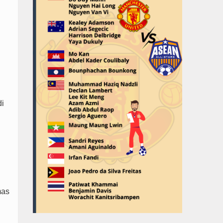
di
mas