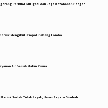
ngerang Perkuat Mitigasi dan Jaga Ketahanan Pangan
c. Periuk Mengikuti Empat Cabang Lomba
yanan Air Bersih Makin Prima
I Periuk Sudah Tidak Layak, Harus Segera Direhab