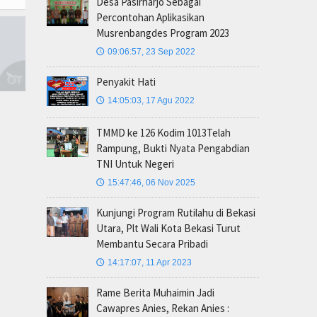
Desa Pasirharjo Sebagai
Percontohan Aplikasikan
Musrenbangdes Program 2023
09:06:57, 23 Sep 2022
🕔
Penyakit Hati
14:05:03, 17 Agu 2022
🕔
TMMD ke 126 Kodim 1013Telah
Rampung, Bukti Nyata Pengabdian
TNI Untuk Negeri
15:47:46, 06 Nov 2025
🕔
Kunjungi Program Rutilahu di Bekasi
Utara, Plt Wali Kota Bekasi Turut
Membantu Secara Pribadi
14:17:07, 11 Apr 2023
🕔
Rame Berita Muhaimin Jadi
Cawapres Anies, Rekan Anies :