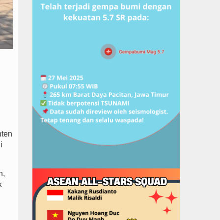
nten
i
n,
k