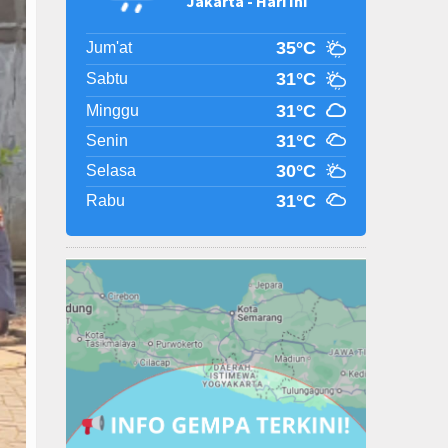
Jakarta - Hari Ini
35°C
Jum'at
31°C
Sabtu
31°C
Minggu
31°C
Senin
30°C
Selasa
31°C
Rabu