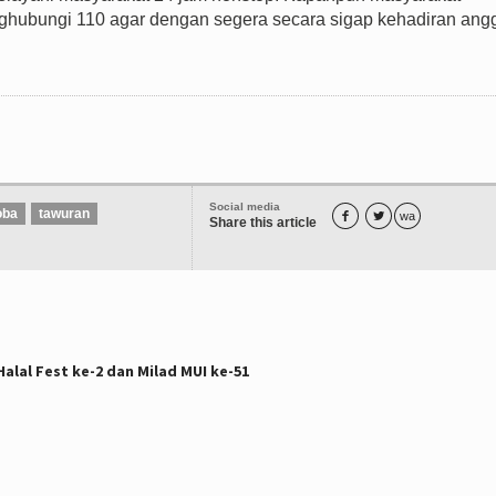
ghubungi 110 agar dengan segera secara sigap kehadiran ang
Social media
oba
tawuran


wa
Share this article
alal Fest ke-2 dan Milad MUI ke-51