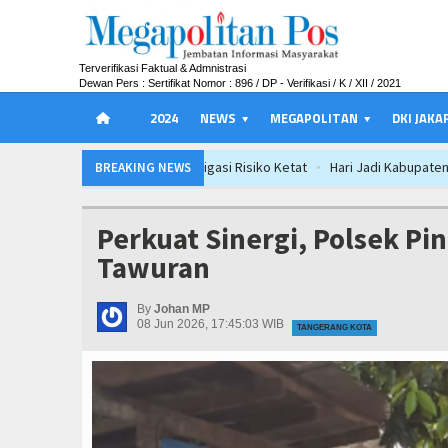
Terverifikasi Faktual & Admnistrasi
Dewan Pers : Sertifikat Nomor : 896 / DP - Verifikasi / K / XII / 2021
2024
NEWS
MEGAPOLITAN
DKI JAKA
Hari Jadi Kabupaten Blitar ke-702 Pis
BREAKING NEWS
Perkuat Tata Kelola Pemerintahan dan P
Hari Jadi Kabupaten Blitar ke-702 Pis
Perkuat Sinergi, Polsek Pi
Perkuat Tata Kelola Pemerintahan dan P
Tawuran
Hari Jadi Kabupaten Blitar ke-702 Pis
Perkuat Tata Kelola Pemerintahan dan P
By
Johan MP
08 Jun 2026, 17:45:03 WIB
TANGERANG KOTA