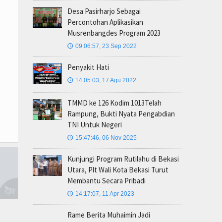
Desa Pasirharjo Sebagai
Percontohan Aplikasikan
Musrenbangdes Program 2023
09:06:57, 23 Sep 2022
🕔
Penyakit Hati
14:05:03, 17 Agu 2022
🕔
TMMD ke 126 Kodim 1013Telah
Rampung, Bukti Nyata Pengabdian
TNI Untuk Negeri
15:47:46, 06 Nov 2025
🕔
Kunjungi Program Rutilahu di Bekasi
Utara, Plt Wali Kota Bekasi Turut
Membantu Secara Pribadi
14:17:07, 11 Apr 2023
🕔
Rame Berita Muhaimin Jadi