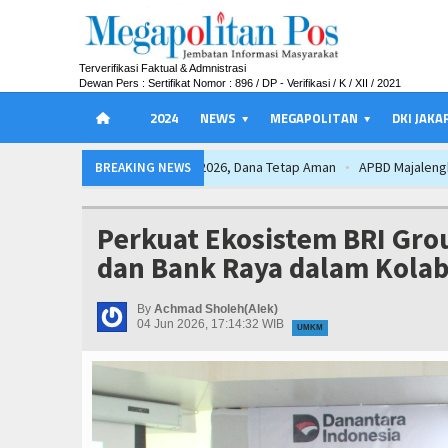
Terverifikasi Faktual & Admnistrasi
Dewan Pers : Sertifikat Nomor : 896 / DP - Verifikasi / K / XII / 2021
2024
NEWS
MEGAPOLITAN
DKI JAKA
APBD Majalengka 2026 Naik Jadi Rp 3,14 
BREAKING NEWS
Kapolres Majalengka Ajak Bobotoh Jun
APBD Majalengka 2026 Naik Jadi Rp 3,14 
Perkuat Ekosistem BRI Grou
Kapolres Majalengka Ajak Bobotoh Jun
dan Bank Raya dalam Kolab
APBD Majalengka 2026 Naik Jadi Rp 3,14 
Kapolres Majalengka Ajak Bobotoh Jun
By
Achmad Sholeh(Alek)
04 Jun 2026, 17:14:32 WIB
UMKM