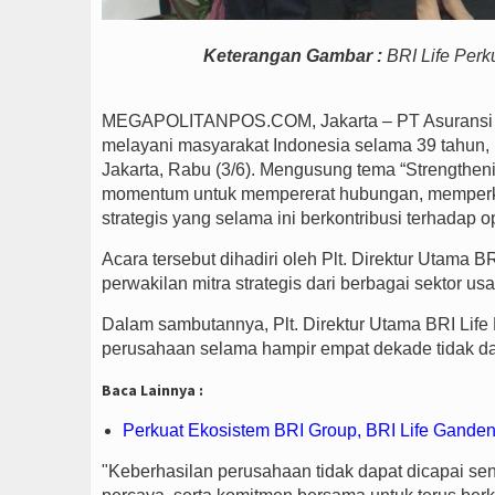
Keterangan Gambar :
BRI Life Perk
MEGAPOLITANPOS.COM, Jakarta – PT Asuransi BRI 
melayani masyarakat Indonesia selama 39 tahun, 
Jakarta, Rabu (3/6). Mengusung tema “Strengthenin
momentum untuk mempererat hubungan, memperkua
strategis yang selama ini berkontribusi terhadap
Acara tersebut dihadiri oleh Plt. Direktur Utama B
perwakilan mitra strategis dari berbagai sektor u
Dalam sambutannya, Plt. Direktur Utama BRI Lif
perusahaan selama hampir empat dekade tidak dapa
Baca Lainnya :
Perkuat Ekosistem BRI Group, BRI Life Ganden
"Keberhasilan perusahaan tidak dapat dicapai sen