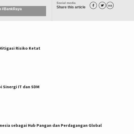
Social media


wa
Share this article
up #BankRaya
tigasi Risiko Ketat
 Sinergi IT dan SDM
donesia sebagai Hub Pangan dan Perdagangan Global