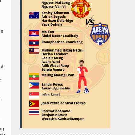
n
an
lah
n
a
.
ng