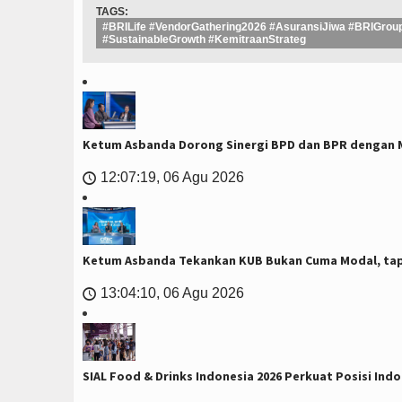
TAGS:
#BRILife #VendorGathering2026 #AsuransiJiwa #BRIGro
#SustainableGrowth #KemitraanStrateg
Ketum Asbanda Dorong Sinergi BPD dan BPR dengan Mi
12:07:19, 06 Agu 2026
🕔
Ketum Asbanda Tekankan KUB Bukan Cuma Modal, tapi
13:04:10, 06 Agu 2026
🕔
SIAL Food & Drinks Indonesia 2026 Perkuat Posisi In