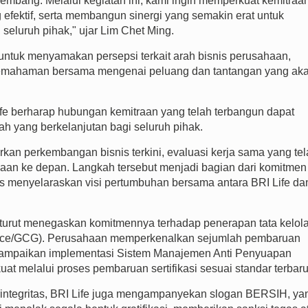
embang. Melalui kegiatan ini, kami ingin memperkuat kemitraa
 efektif, serta membangun sinergi yang semakin erat untuk
eluruh pihak," ujar Lim Chet Ming.
s untuk menyamakan persepsi terkait arah bisnis perusahaan,
emahaman bersama mengenai peluang dan tantangan yang ak
Life berharap hubungan kemitraan yang telah terbangun dapat
h yang berkelanjutan bagi seluruh pihak.
kan perkembangan bisnis terkini, evaluasi kerja sama yang te
ahaan ke depan. Langkah tersebut menjadi bagian dari komitmen
s menyelaraskan visi pertumbuhan bersama antara BRI Life da
e turut menegaskan komitmennya terhadap penerapan tata kelol
ance/GCG). Perusahaan memperkenalkan sejumlah pembaruan
yampaikan implementasi Sistem Manajemen Anti Penyuapan
at melalui proses pembaruan sertifikasi sesuai standar terbaru
integritas, BRI Life juga mengampanyekan slogan BERSIH, ya