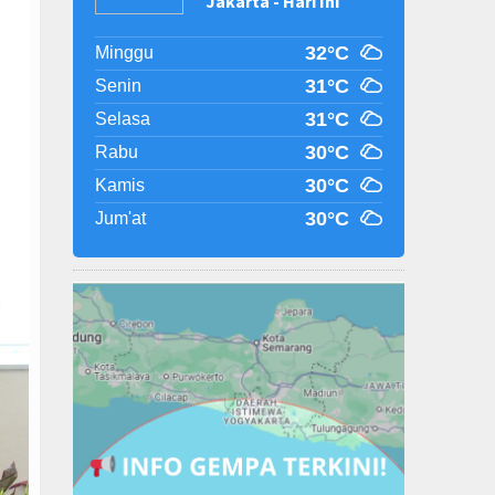
Jakarta - Hari Ini
32°C
Minggu
31°C
Senin
31°C
Selasa
30°C
Rabu
30°C
Kamis
30°C
Jum'at