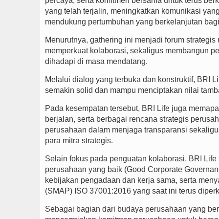
percaya, serta komitmen bersama untuk terus berk
yang telah terjalin, meningkatkan komunikasi yang
mendukung pertumbuhan yang berkelanjutan bagi s
Menurutnya, gathering ini menjadi forum strategi
memperkuat kolaborasi, sekaligus membangun p
dihadapi di masa mendatang.
Melalui dialog yang terbuka dan konstruktif, BRI 
semakin solid dan mampu menciptakan nilai tamba
Pada kesempatan tersebut, BRI Life juga memapar
berjalan, serta berbagai rencana strategis perus
perusahaan dalam menjaga transparansi sekaligu
para mitra strategis.
Selain fokus pada penguatan kolaborasi, BRI Lif
perusahaan yang baik (Good Corporate Govern
kebijakan pengadaan dan kerja sama, serta men
(SMAP) ISO 37001:2016 yang saat ini terus diperku
Sebagai bagian dari budaya perusahaan yang ber