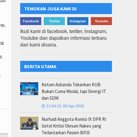
tas
TEMUKAN JUGA KAMI DI
Facebook
Twitter
Instagram
Youtube
me,
Ikuti kami di facebook, twitter, Instagram,
Youtube dan dapatkan informasi terbaru
nk
dari kami disana.
s
BERITA UTAMA
,
n
Ketum Asbanda Tekankan KUB
Bukan Cuma Modal, tapi Sinergi IT
dan SDM
13:04:10, 06 Agu 2026
🕔
Nurhadi Anggota Komisi IX DPR RI
Getol Kritisi Oknum Nakes yang
Terlantarkan Pasien BPJS