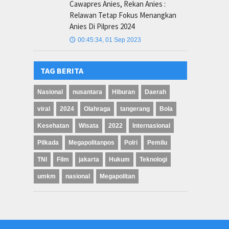
Cawapres Anies, Rekan Anies :
Relawan Tetap Fokus Menangkan
Anies Di Pilpres 2024
00:45:34, 01 Sep 2023
🕔
TAG BERITA
Nasional
nusantara
Hiburan
Daerah
viral
2024
Olahraga
tangerang
Bola
Kesehatan
Wisata
2022
Internasional
Pilkada
Megapolitanpos
Polri
Pemilu
TNI
Film
jakarta
Hukum
Teknologi
umkm
nasional
Megapolitan