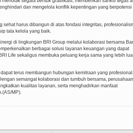
enolak segala bentuk gratifikasi, memberikan sanksi tegas a
 menghindari dan mengelola konflik kepentingan yang berpotensi
hat harus dibangun di atas fondasi integritas, profesionalis
ip tata kelola yang baik.
sinergi di lingkungan BRI Group melalui kolaborasi bersama Ba
mperkenalkan berbagai solusi layanan keuangan yang dapat
 BRI Life sekaligus membuka peluang kerja sama yang lebih lua
p dapat terus membangun hubungan kemitraan yang profesional
. Dengan semangat kolaborasi dan tumbuh bersama, perusahaa
ingkatkan kualitas layanan, serta menghadirkan manfaat
n.(AS/MP).