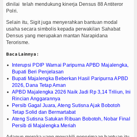
dinilai telah mendukung kinerja Densus 88 Antiteror
PTPN I Ubah Aset Jadi Mesin Pertumbuhan, Cafe d
Polri.
Interupsi PDIP Warnai Paripurna APBD Majalengka
Selain itu, Sigit juga menyerahkan bantuan modal
Bupati Majalengka Beberkan Hasil Paripurna APB
usaha secara simbolis kepada perwakilan Sahabat
Densus yang merupakan mantan Narapidana
Terorisme.
Baca Lainnya :
Interupsi PDIP Warnai Paripurna APBD Majalengka,
Bupati Beri Penjelasan
Bupati Majalengka Beberkan Hasil Paripurna APBD
2026, Dana Tetap Aman
APBD Majalengka 2026 Naik Jadi Rp 3,14 Triliun, Ini
Rincian Anggarannya
Persib Gagal Juara, Ateng Sutisna Ajak Bobotoh
Tetap Solid dan Bermartabat
Ateng Sutisna Satukan Ribuan Bobotoh, Nobar Final
Persib di Majalengka Meriah
Adapun mereka yang mewakili penerimaan bantuan itu