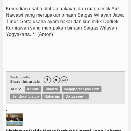
Kemudian usaha olahan pakaian dan madu milik Arif
Nawawi yang merupakan binaan Satgas Wilayah Jawa
Timur. Serta usaha ayam bakar dan kue milik Dodiek
Kurniawan yang merupakan binaan Satgas Wilayah
Yogyakarta. ** (Anton)
Social media


wa
Share this article
TAGS:
Kapolri
Jakarta
megapolitanpos.com
Jenderal Listyo
Rakernis
Datasement
Ditbinmas Polda Metro Perkuat Sinergi Jaga Jakarta