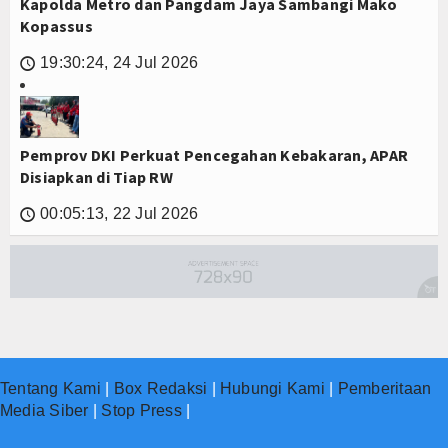
Kapolda Metro dan Pangdam Jaya Sambangi Mako
Kopassus
19:30:24, 24 Jul 2026
🕔
Pemprov DKI Perkuat Pencegahan Kebakaran, APAR
Disiapkan di Tiap RW
00:05:13, 22 Jul 2026
🕔
Tentang Kami
|
Box Redaksi
|
Hubungi Kami
|
Pemberitaan
Media Siber
|
Stop Press
|