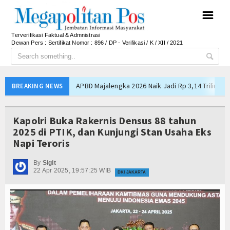
☰
Terverifikasi Faktual & Admnistrasi
Dewan Pers : Sertifikat Nomor : 896 / DP - Verifikasi / K / XII / 2021
APBD Majalengka 2026 Naik Jadi Rp 3,14 Triliun, I
BREAKING NEWS
Persib Gagal Juara, Ateng Sutisna Ajak Bobotoh
Bupati Majalengka Ajak Ribuan Bobotoh Doakan P
Kapolri Buka Rakernis Densus 88 tahun
Ateng Sutisna Satukan Ribuan Bobotoh, Nobar Fin
2025 di PTIK, dan Kunjungi Stan Usaha Eks
Napi Teroris
SIAL Food & Drinks Indonesia 2026 Perkuat Posi
Kapolres Majalengka Ajak Bobotoh Junjung Sport
By
Sigit
22 Apr 2025, 19:57:25 WIB
Munjirin Panen Padi Ciherang di Cakung, Urban Fa
DKI JAKARTA
PTPN I Ubah Aset Jadi Mesin Pertumbuhan, Cafe d
Interupsi PDIP Warnai Paripurna APBD Majalengka
Bupati Majalengka Beberkan Hasil Paripurna APB
APBD Majalengka 2026 Naik Jadi Rp 3,14 Triliun, I