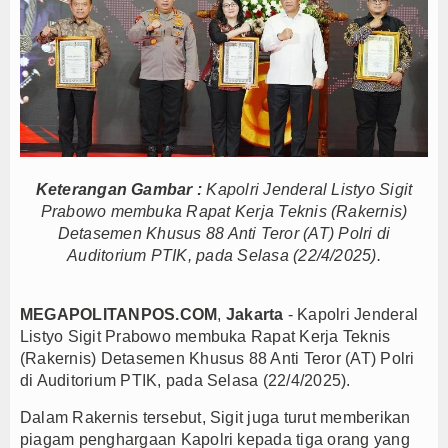
Persib Gagal Juara, Ateng Sutisna Ajak Bobotoh
Bupati Majalengka Ajak Ribuan Bobotoh Doakan P
Ateng Sutisna Satukan Ribuan Bobotoh, Nobar Fin
SIAL Food & Drinks Indonesia 2026 Perkuat Posi
Kapolres Majalengka Ajak Bobotoh Junjung Sport
Munjirin Panen Padi Ciherang di Cakung, Urban Fa
Keterangan Gambar :
Kapolri Jenderal Listyo Sigit
PTPN I Ubah Aset Jadi Mesin Pertumbuhan, Cafe d
Prabowo membuka Rapat Kerja Teknis (Rakernis)
Interupsi PDIP Warnai Paripurna APBD Majalengka
Detasemen Khusus 88 Anti Teror (AT) Polri di
Bupati Majalengka Beberkan Hasil Paripurna APB
Auditorium PTIK, pada Selasa (22/4/2025).
APBD Majalengka 2026 Naik Jadi Rp 3,14 Triliun, I
Persib Gagal Juara, Ateng Sutisna Ajak Bobotoh
MEGAPOLITANPOS.COM
,
Jakarta
- Kapolri Jenderal
Bupati Majalengka Ajak Ribuan Bobotoh Doakan P
Listyo Sigit Prabowo membuka Rapat Kerja Teknis
(Rakernis) Detasemen Khusus 88 Anti Teror (AT) Polri
Ateng Sutisna Satukan Ribuan Bobotoh, Nobar Fin
di Auditorium PTIK, pada Selasa (22/4/2025).
SIAL Food & Drinks Indonesia 2026 Perkuat Posi
Dalam Rakernis tersebut, Sigit juga turut memberikan
Kapolres Majalengka Ajak Bobotoh Junjung Sport
piagam penghargaan Kapolri kepada tiga orang yang
Munjirin Panen Padi Ciherang di Cakung, Urban Fa