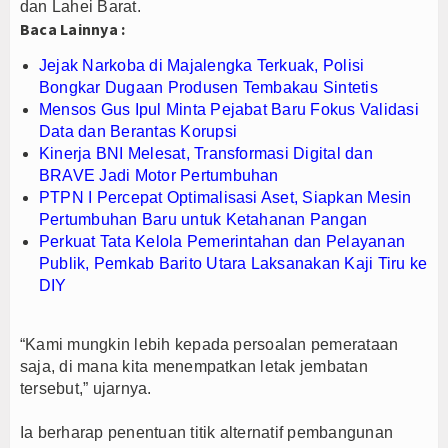
dan Lahei Barat.
Tanpa Kedip, PLN Jaga Keandalan Listrik Zikir d
Baca Lainnya :
Jejak Narkoba di Majalengka Terkuak, Polisi Bo
Jejak Narkoba di Majalengka Terkuak, Polisi
Mensos Gus Ipul Minta Pejabat Baru Fokus Valida
Bongkar Dugaan Produsen Tembakau Sintetis
Mensos Gus Ipul Minta Pejabat Baru Fokus Validasi
Data dan Berantas Korupsi
Kinerja BNI Melesat, Transformasi Digital dan
BRAVE Jadi Motor Pertumbuhan
PTPN I Percepat Optimalisasi Aset, Siapkan Mesin
Pertumbuhan Baru untuk Ketahanan Pangan
Perkuat Tata Kelola Pemerintahan dan Pelayanan
Publik, Pemkab Barito Utara Laksanakan Kaji Tiru ke
DIY
“Kami mungkin lebih kepada persoalan pemerataan
saja, di mana kita menempatkan letak jembatan
tersebut,” ujarnya.
Ia berharap penentuan titik alternatif pembangunan