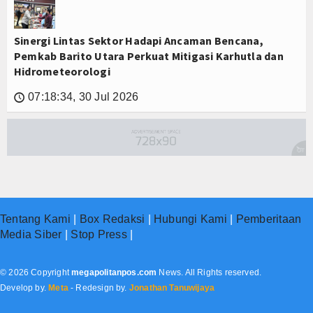
Sinergi Lintas Sektor Hadapi Ancaman Bencana,
Pemkab Barito Utara Perkuat Mitigasi Karhutla dan
Hidrometeorologi
07:18:34, 30 Jul 2026
🕔
Tentang Kami
|
Box Redaksi
|
Hubungi Kami
|
Pemberitaan
Media Siber
|
Stop Press
|
© 2026 Copyright
megapolitanpos.com
News. All Rights reserved.
Develop by.
Meta
- Redesign by.
Jonathan Tanuwijaya