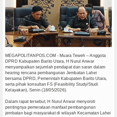
PTPN I Percepat Optimalisasi Aset, Siapkan Me
Perkuat Tata Kelola Pemerintahan dan Pelayanan 
Elim Tyu Samba Dampingi Ketua MPR RI Ziarah K
Ateng Sutisna dan Viking Majalengka Gelar Festi
Dari Mangrove hingga Internet Publik, Program PL
BMKG Prediksi Jakarta Cerah hingga Cerah Beraw
Tanpa Kedip, PLN Jaga Keandalan Listrik Zikir d
MEGAPOLITANPOS.COM - Muara Teweh – Anggota
Jejak Narkoba di Majalengka Terkuak, Polisi Bo
DPRD Kabupaten Barito Utara, H Nurul Anwar
Mensos Gus Ipul Minta Pejabat Baru Fokus Valida
menyampaikan sejumlah pendapat dan saran dalam
Kinerja BNI Melesat, Transformasi Digital dan B
hearing rencana pembangunan Jembatan Lahei
bersama DPRD, Pemerintah Kabupaten Barito Utara,
PTPN I Percepat Optimalisasi Aset, Siapkan Me
serta pihak konsultan FS (Feasibility Study/Studi
Perkuat Tata Kelola Pemerintahan dan Pelayanan 
Kelayakan), Senin (18/05/2026).
Elim Tyu Samba Dampingi Ketua MPR RI Ziarah K
Dalam rapat tersebut, H Nurul Anwar menyoroti
Ateng Sutisna dan Viking Majalengka Gelar Festi
pentingnya pemerataan manfaat pembangunan
Dari Mangrove hingga Internet Publik, Program PL
jembatan bagi masyarakat di wilayah Kecamatan Lahei
BMKG Prediksi Jakarta Cerah hingga Cerah Beraw