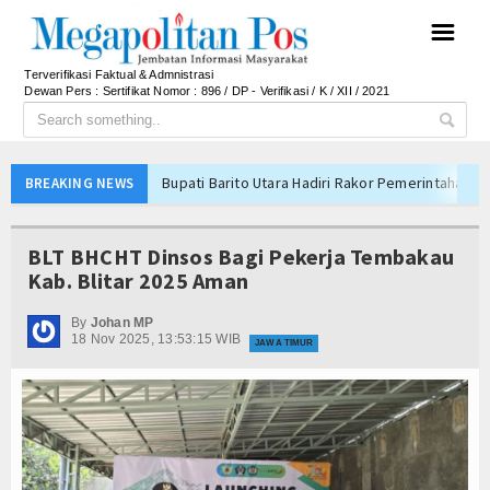
☰
Terverifikasi Faktual & Admnistrasi
Dewan Pers : Sertifikat Nomor : 896 / DP - Verifikasi / K / XII / 2021
Bupati Barito Utara Hadiri Rakor Pemerintahan 
BREAKING NEWS
Kaji Tiru ke Bantul, Pemkab Barito Utara Dalami I
Anto Febrianto Tantang Pemuda Majalengka : Mand
BLT BHCHT Dinsos Bagi Pekerja Tembakau
Interupsi PDIP Warnai Paripurna APBD Majalengka
Kab. Blitar 2025 Aman
Bupati Majalengka Beberkan Hasil Paripurna APB
By
Johan MP
APBD Majalengka 2026 Naik Jadi Rp 3,14 Triliun, I
18 Nov 2025, 13:53:15 WIB
JAWA TIMUR
Persib Gagal Juara, Ateng Sutisna Ajak Bobotoh
Bupati Majalengka Ajak Ribuan Bobotoh Doakan P
Menteri UMKM Dorong APPI Perkuat Pasar Produ
Bupati Barito Utara Hadiri Rakor Pemerintahan 
Kaji Tiru ke Bantul, Pemkab Barito Utara Dalami I