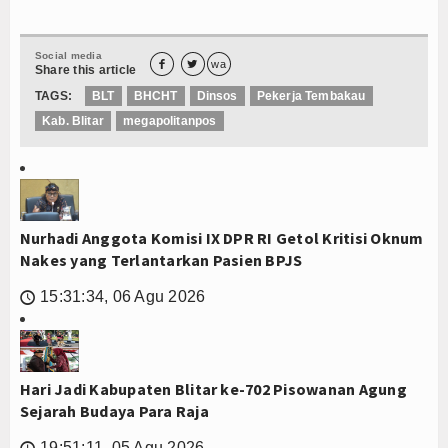
Social media


wa
Share this article
TAGS:
BLT
BHCHT
Dinsos
Pekerja Tembakau
Kab. Blitar
megapolitanpos
Nurhadi Anggota Komisi IX DPR RI Getol Kritisi Oknum
Nakes yang Terlantarkan Pasien BPJS
15:31:34, 06 Agu 2026
🕔
Hari Jadi Kabupaten Blitar ke-702 Pisowanan Agung
Sejarah Budaya Para Raja
19:51:11, 05 Agu 2026
🕔