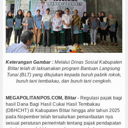
Anto Febrianto Tantang Pemuda Majalengka : Mand
Interupsi PDIP Warnai Paripurna APBD Majalengka
Bupati Majalengka Beberkan Hasil Paripurna APB
APBD Majalengka 2026 Naik Jadi Rp 3,14 Triliun, I
Persib Gagal Juara, Ateng Sutisna Ajak Bobotoh
Bupati Majalengka Ajak Ribuan Bobotoh Doakan P
Menteri UMKM Dorong APPI Perkuat Pasar Produ
Keterangan Gambar :
Melalui Dinas Sosial Kabupaten
Bupati Barito Utara Hadiri Rakor Pemerintahan 
Blitar telah di laksanakan program Bantuan Langsung
Kaji Tiru ke Bantul, Pemkab Barito Utara Dalami I
Tunai (BLT) yang ditujukan kepada buruh pabrik rokok,
Anto Febrianto Tantang Pemuda Majalengka : Mand
buruh tani tembakau, dan buruh tani cengkeh.
Interupsi PDIP Warnai Paripurna APBD Majalengka
Bupati Majalengka Beberkan Hasil Paripurna APB
MEGAPOLITANPOS.COM, Blitar
- Regulasi pajak bagi
APBD Majalengka 2026 Naik Jadi Rp 3,14 Triliun, I
hasil Dana Bagi Hasil Cukai Hasil Tembakau
(DBHCHT) di Kabupaten Blitar hingga ahir tahun 2025
Persib Gagal Juara, Ateng Sutisna Ajak Bobotoh
pada Nopember telah tersalurkan pemanfaatan nya
Bupati Majalengka Ajak Ribuan Bobotoh Doakan P
sesuai peraturan pemerintah tentang pajak pendapatan
Menteri UMKM Dorong APPI Perkuat Pasar Produ