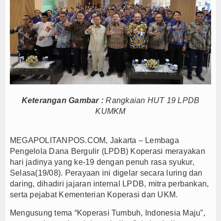
Anto Febrianto Tantang Pemuda Majalengka : Mand
Interupsi PDIP Warnai Paripurna APBD Majalengka
Bupati Majalengka Beberkan Hasil Paripurna APB
APBD Majalengka 2026 Naik Jadi Rp 3,14 Triliun, I
Persib Gagal Juara, Ateng Sutisna Ajak Bobotoh
Bupati Majalengka Ajak Ribuan Bobotoh Doakan P
Menteri UMKM Dorong APPI Perkuat Pasar Produ
Keterangan Gambar :
Rangkaian HUT 19 LPDB
Bupati Barito Utara Hadiri Rakor Pemerintahan 
KUMKM
Kaji Tiru ke Bantul, Pemkab Barito Utara Dalami I
Anto Febrianto Tantang Pemuda Majalengka : Mand
MEGAPOLITANPOS.COM, Jakarta – Lembaga
Interupsi PDIP Warnai Paripurna APBD Majalengka
Pengelola Dana Bergulir (LPDB) Koperasi merayakan
hari jadinya yang ke-19 dengan penuh rasa syukur,
Bupati Majalengka Beberkan Hasil Paripurna APB
Selasa(19/08). Perayaan ini digelar secara luring dan
APBD Majalengka 2026 Naik Jadi Rp 3,14 Triliun, I
daring, dihadiri jajaran internal LPDB, mitra perbankan,
Persib Gagal Juara, Ateng Sutisna Ajak Bobotoh
serta pejabat Kementerian Koperasi dan UKM.
Bupati Majalengka Ajak Ribuan Bobotoh Doakan P
Mengusung tema “Koperasi Tumbuh, Indonesia Maju”,
Menteri UMKM Dorong APPI Perkuat Pasar Produ