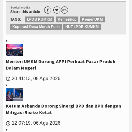
Social media


wa
Share this article
TAGS:
LPDB KUMKM
Kemenkop
KemenUKM
Koperasi Desa Merah Putih
HUT LPDB KUMKM
Menteri UMKM Dorong APPI Perkuat Pasar Produk
Dalam Negeri
20:41:13, 08 Agu 2026
🕔
Ketum Asbanda Dorong Sinergi BPD dan BPR dengan
Mitigasi Risiko Ketat
12:07:19, 06 Agu 2026
🕔